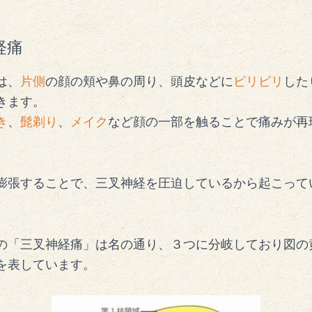
経痛
は、
片側
の顔の頬や鼻の周り、頭皮などに
ピリピリ
した
きます。
き
、
髭剃り
、
メイク
など顔の一部を触ることで痛みが再
。
膨張することで、三叉神経を圧迫しているから起こって
の「三叉神経痛」は名の通り、３つに分岐しており図の
を表しています。