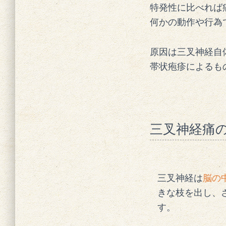
特発性に比べれば
何かの動作や行為
原因は三叉神経自
帯状疱疹によるも
三叉神経痛
三叉神経は
脳の
きな枝を出し、
す。