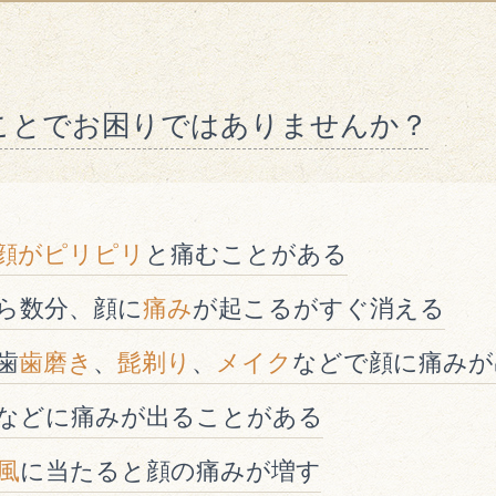
ことでお困りではありませんか？
顔がピリピリ
と痛むことがある
ら数分、顔に
痛み
が起こるがすぐ消える
歯
歯磨き
、
髭剃り
、
メイク
などで顔に痛みが
などに痛みが出ることがある
風
に当たると顔の痛みが増す