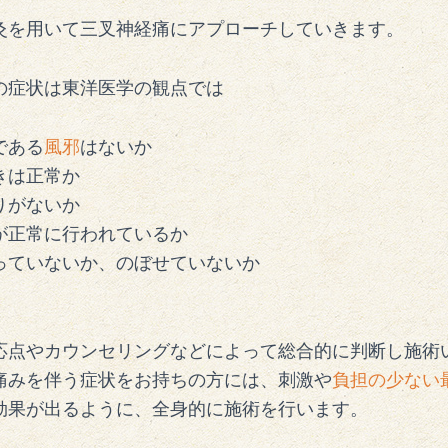
灸を用いて三叉神経痛にアプローチしていきます。
の症状は東洋医学の観点では
である
風邪
はないか
きは正常か
りがないか
が正常に行われているか
っていないか、のぼせていないか
応点やカウンセリングなどによって総合的に判断し施術
痛みを伴う症状をお持ちの方には、刺激や
負担の少ない
効果が出るように、全身的に施術を行います。