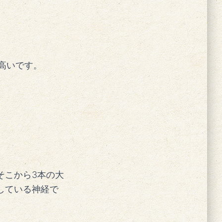
高いです。
そこから3本の大
している神経で