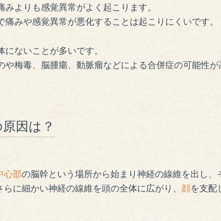
痛みよりも感覚異常がよく起こります。
で痛みや感覚異常が悪化することは起こりにくいです。
体にないことが多いです。
のや梅毒、脳腫瘍、動脈瘤などによる合併症の可能性が
の原因は？
中心部
の脳幹という場所から始まり神経の線維を出し、
さらに細かい神経の線維を頭の全体に広がり、
顔
を支配