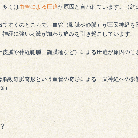
、多くは
血管による圧迫
が原因と言われています。（約9
出てすぐのところで、血管（動脈や静脈）が三叉神経を
、神経に強い刺激が加わり痛みを引き起こしています。
上皮腫や神経鞘腫、髄膜種など）による圧迫が原因のこ
は脳動静脈奇形という血管の奇形による三叉神経への影
5％）
？