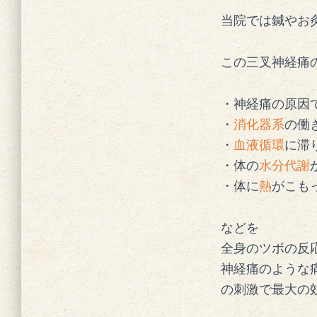
当院では鍼やお
この三叉神経痛
・神経痛の原因
・
消化器系
の働
・
血液循環
に滞
・体の
水分代謝
・体に
熱
がこも
などを
全身のツボの反
神経痛のような
の刺激で最大の