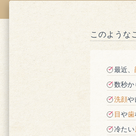
このような
最近、
数秒か
洗顔
や
目
や
歯
冷たい