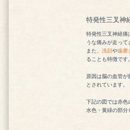
特発性三叉神
特発性三叉神経痛
うな痛みが走って
また、
洗顔
や
歯磨
ることも特徴です
原因は脳の血管が
とされています。
下記の図では赤色
水色・黄緑の部分