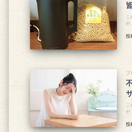
こ
が
投
ブ
こ
が
投