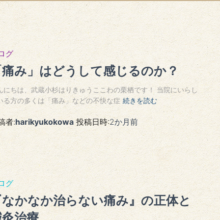
ログ
「痛み」はどうして感じるのか？
んにちは、武蔵小杉はりきゅうここわの栗栖です！ 当院にいらし
いる方の多くは「痛み」などの不快な症
続きを読む
稿者:
harikyukokowa
投稿日時:
2か月
前
ログ
『なかなか治らない痛み』の正体と
鍼灸治療