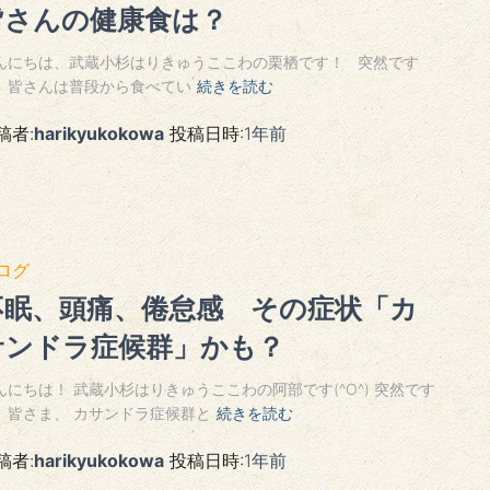
皆さんの健康食は？
んにちは、武蔵小杉はりきゅうここわの栗栖です！ 突然です
、皆さんは普段から食べてい
続きを読む
稿者:
harikyukokowa
投稿日時:
1年
前
ログ
不眠、頭痛、倦怠感 その症状「カ
サンドラ症候群」かも？
んにちは！ 武蔵小杉はりきゅうここわの阿部です(^O^) 突然です
、皆さま、 カサンドラ症候群と
続きを読む
稿者:
harikyukokowa
投稿日時:
1年
前