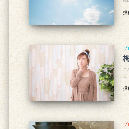
投
ブ
こ
し
投
ブ