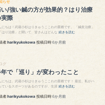
知らせ
痛い/強い鍼の方が効果的？はり治療
の実際
んにちは！武蔵小杉はりきゅうここわの栗栖です。 「鍼灸治療」
「はり治療」と聞いて、皆さんはどんな
続きを読む
稿者:
harikyukokowa
投稿日時:
6か月
前
ログ
半年で「巡り」が変わったこと
んにちは、武蔵小杉はりきゅうここわの栗栖です！ 最近、私がハ
っているスポーツがあるのですが、生涯
続きを読む
稿者:
harikyukokowa
投稿日時:
6か月
前