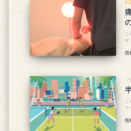
お
こ
や
投
ブ
こ
マ
投