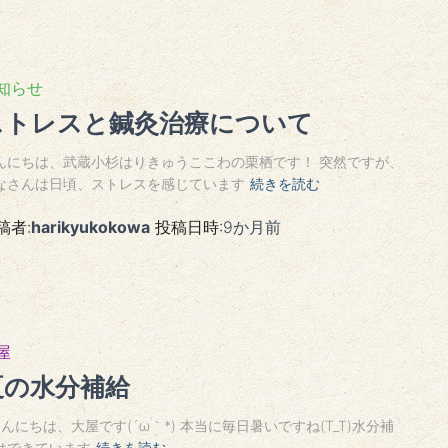
知らせ
ストレスと鍼灸治療について
んにちは、武蔵小杉はりきゅうここわの栗栖です！ 突然ですが、
なさんは日頃、ストレスを感じています
続きを読む
稿者:
harikyukokowa
投稿日時:
9か月
前
屋
夏の水分補給
んにちは、大屋です(´ω｀*) 本当に毎日暑いですね(T_T)水分補
はできています
続きを読む