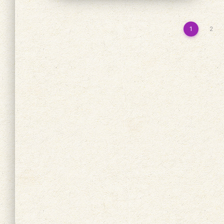
投
1
2
稿
の
ペ
ー
ジ
送