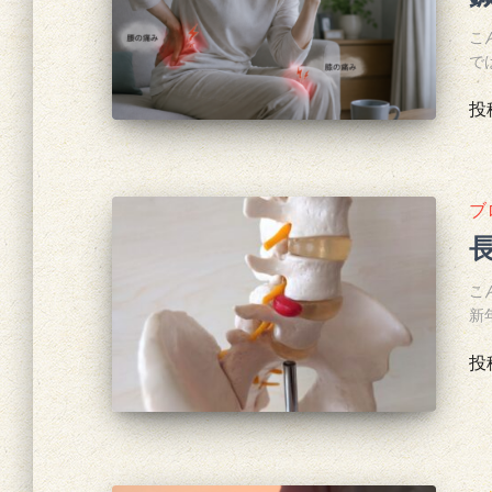
こ
で
投
ブ
こ
新
投