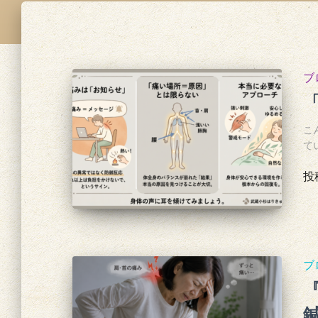
ブ
こ
て
投
ブ