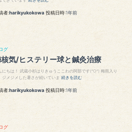
稿者:
harikyukokowa
投稿日時:
1年
前
ログ
梅核気/ヒステリー球と鍼灸治療
んにちは！ 武蔵小杉はりきゅうここわの阿部です(^O^) 梅雨入り
、ジメジメした暑さが続いていま
続きを読む
稿者:
harikyukokowa
投稿日時:
1年
前
ログ