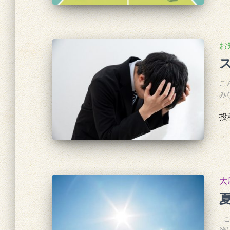
お
こ
み
投
大
こ
給