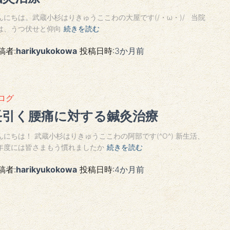
んにちは。武蔵小杉はりきゅうここわの大屋です(/・ω・)/ 当院
は、うつ伏せと仰向
続きを読む
稿者:
harikyukokowa
投稿日時:
3か月
前
ログ
長引く腰痛に対する鍼灸治療
んにちは！ 武蔵小杉はりきゅうここわの阿部です(^O^) 新生活、
年度には皆さまもう慣れましたか
続きを読む
稿者:
harikyukokowa
投稿日時:
4か月
前