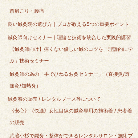
首肩こり・腰痛
良い鍼灸院の選び方｜プロが教える5つの重要ポイント
鍼灸師向けセミナー｜理論と技術を統合した実践的講習
【鍼灸師向け】痛くない優しい鍼のコツを「理論的に学
ぶ」技術セミナー
鍼灸師の為の「手でひねるお灸セミナー」（直接灸/透
熱灸/知熱灸）
鍼灸着の販売 / レンタルブース等について
《安心》《快適》女性目線の鍼灸専用の施術着 / 患者着
の販売
武蔵小杉で鍼灸・整体ができるレンタルサロン・施術ブ