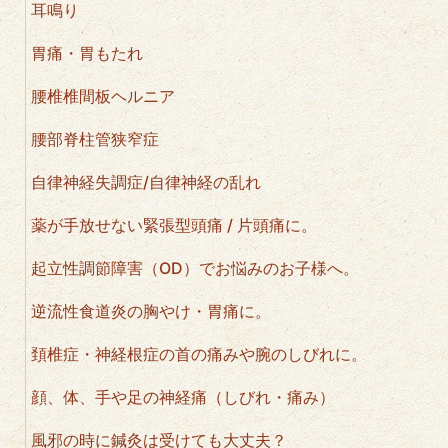
耳鳴り
胃痛・胃もたれ
腰椎椎間板ヘルニア
腰部脊柱管狭窄症
自律神経失調症/自律神経の乱れ
薬が手放せない緊張型頭痛 / 片頭痛に。
起立性調節障害（OD）でお悩みのお子様へ。
逆流性食道炎の胸やけ・胃痛に。
頚椎症・神経根症の首の痛みや腕のしびれに。
顔、体、手や足の神経痛（しびれ・痛み）
風邪の時に鍼灸は受けても大丈夫？