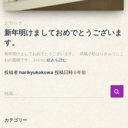
お知らせ
新年明けましておめでとうございま
す。
新年明けましておめでとうございます。 武蔵小杉はりきゅうここ
わの栗栖です。 &nbsp
続きを読む
投稿者:
harikyukokowa
投稿日時:
6年
前
検
検索…
索
:
カテゴリー