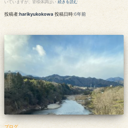
いていますが、皆様体調はい
続きを読む
投稿者:
harikyukokowa
投稿日時:
6年
前
ブログ