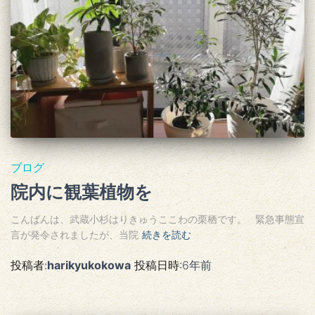
ブログ
院内に観葉植物を
こんばんは、武蔵小杉はりきゅうここわの栗栖です。 緊急事態宣
言が発令されましたが、当院
続きを読む
投稿者:
harikyukokowa
投稿日時:
6年
前