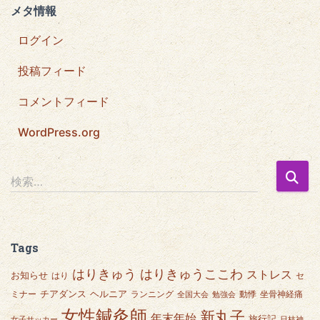
メタ情報
ログイン
投稿フィード
コメントフィード
WordPress.org
検
検索…
索
:
Tags
はりきゅうここわ
はりきゅう
ストレス
お知らせ
はり
セ
チアダンス
ヘルニア
ミナー
ランニング
動悸
坐骨神経痛
全国大会
勉強会
女性鍼灸師
新丸子
年末年始
旅行記
女子サッカー
日枝神