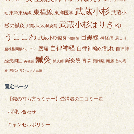
武蔵小杉
東横線
武蔵小
東急東横線
東洋医学
社
武蔵小杉はりきゅ
杉の鍼灸
武蔵小杉の鍼灸院
うここわ
目黒線
武蔵小杉鍼灸
神経痛
肩こり
治療院
自律神経
自律神経の乱れ
腰痛
自律神
腰椎椎間板ヘルニア
鍼灸
鍼灸院
青森
経失調症
頭痛
頚椎症
鍼灸師
首の痛
英会話
み
駒沢オリンピック公園
固定ページ
【鍼の打ち方セミナー】受講者の口コミ一覧
お問い合わせ
キャンセルポリシー