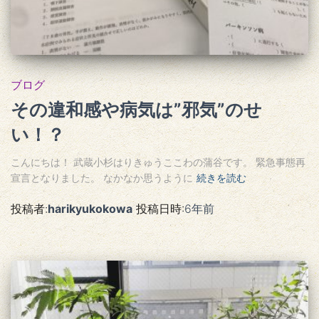
ブログ
その違和感や病気は”邪気”のせ
い！？
こんにちは！ 武蔵小杉はりきゅうここわの蒲谷です。 緊急事態再
宣言となりました。 なかなか思うように
続きを読む
投稿者:
harikyukokowa
投稿日時:
6年
前