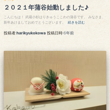
２０２１年蒲谷始動しました♪
こんにちは！ 武蔵小杉はりきゅうここわの蒲谷です。 みなさま、
新年あけましておめでとうございます。
続きを読む
投稿者:
harikyukokowa
投稿日時:
6年
前