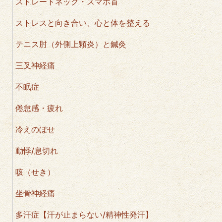
ストレートネック・スマホ首
ストレスと向き合い、心と体を整える
テニス肘（外側上顆炎）と鍼灸
三叉神経痛
不眠症
倦怠感・疲れ
冷えのぼせ
動悸/息切れ
咳（せき）
坐骨神経痛
多汗症【汗が止まらない/精神性発汗】