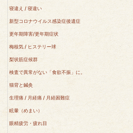
寝違え / 寝違い
新型コロナウイルス感染症後遺症
更年期障害/更年期症状
梅核気 / ヒステリー球
梨状筋症候群
検査で異常がない「食欲不振」に。
猫背と鍼灸
生理痛 / 月経痛 / 月経困難症
眩暈（めまい）
眼精疲労・疲れ目