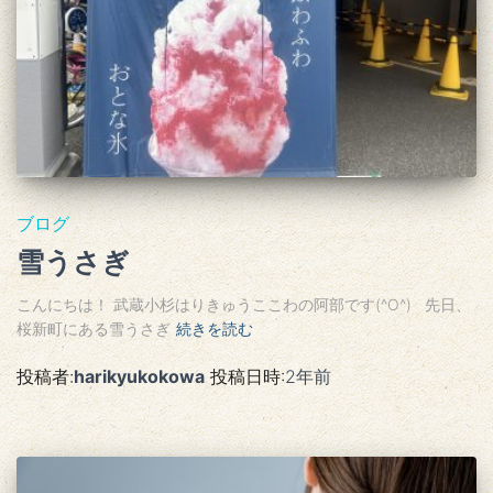
ブログ
雪うさぎ
こんにちは！ 武蔵小杉はりきゅうここわの阿部です(^O^) 先日、
桜新町にある雪うさぎ
続きを読む
投稿者:
harikyukokowa
投稿日時:
2年
前