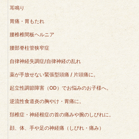
耳鳴り
胃痛・胃もたれ
腰椎椎間板ヘルニア
腰部脊柱管狭窄症
自律神経失調症/自律神経の乱れ
薬が手放せない緊張型頭痛 / 片頭痛に。
起立性調節障害（OD）でお悩みのお子様へ。
逆流性食道炎の胸やけ・胃痛に。
頚椎症・神経根症の首の痛みや腕のしびれに。
顔、体、手や足の神経痛（しびれ・痛み）