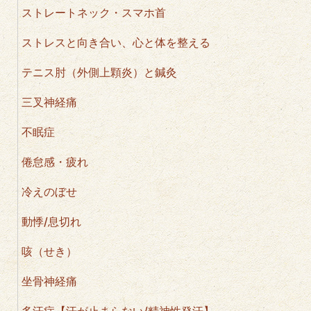
ストレートネック・スマホ首
ストレスと向き合い、心と体を整える
テニス肘（外側上顆炎）と鍼灸
三叉神経痛
不眠症
倦怠感・疲れ
冷えのぼせ
動悸/息切れ
咳（せき）
坐骨神経痛
多汗症【汗が止まらない/精神性発汗】