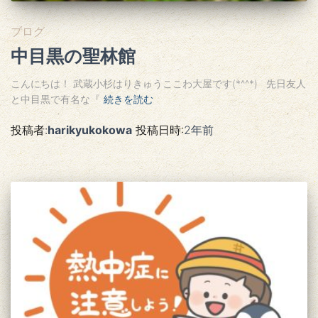
ブログ
中目黒の聖林館
こんにちは！ 武蔵小杉はりきゅうここわ大屋です(*^^*) 先日友人
と中目黒で有名な『
続きを読む
投稿者:
harikyukokowa
投稿日時:
2年
前