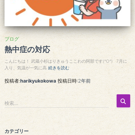
ブログ
熱中症の対応
こんにちは！ 武蔵小杉はりきゅうここわの阿部です(^O^) 7月に
入り、気温が一気に高
続きを読む
投稿者:
harikyukokowa
投稿日時:
2年
前
検
検索…
索
:
カテゴリー