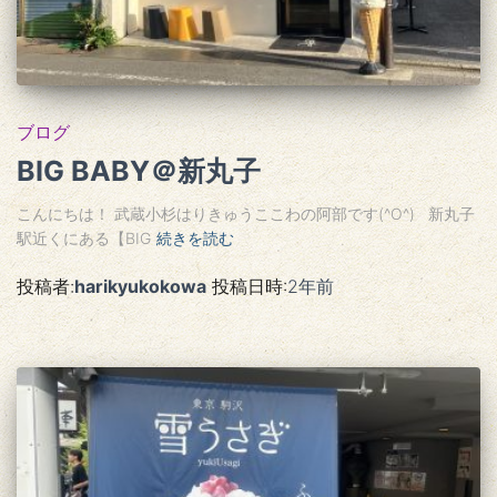
ブログ
BIG BABY＠新丸子
こんにちは！ 武蔵小杉はりきゅうここわの阿部です(^O^) 新丸子
駅近くにある【BIG
続きを読む
投稿者:
harikyukokowa
投稿日時:
2年
前