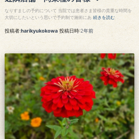
なりすましの予約について 当院では患者さま皆様の貴重な時間を
大切にしたいという思いで予約制で施術にあ
続きを読む
投稿者:
harikyukokowa
投稿日時:
2年
前