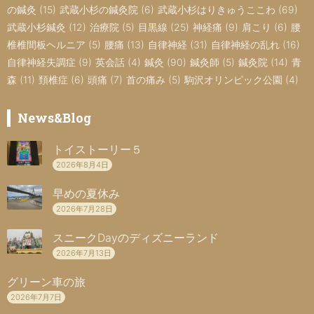
の鍼灸
(15)
武蔵小杉の鍼灸院
(6)
武蔵小杉はりきゅうここわ
(69)
武蔵小杉鍼灸
(12)
治療院
(5)
目黒線
(25)
神経痛
(9)
肩こり
(6)
腰
椎椎間板ヘルニア
(5)
腰痛
(13)
自律神経
(31)
自律神経の乱れ
(16)
自律神経失調症
(9)
英会話
(4)
鍼灸
(90)
鍼灸師
(5)
鍼灸院
(14)
青
森
(11)
頚椎症
(6)
頭痛
(7)
首の痛み
(5)
駒沢オリンピック公園
(4)
News&Blog
トイストーリー５
2026年8月4日
早めの夏休み
2026年7月28日
スニークDayのディズニーランド
2026年7月13日
グリーン車の旅
2026年7月7日