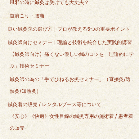
風邪の時に鍼灸は受けても大丈夫？
首肩こり・腰痛
良い鍼灸院の選び方｜プロが教える5つの重要ポイント
鍼灸師向けセミナー｜理論と技術を統合した実践的講習
【鍼灸師向け】痛くない優しい鍼のコツを「理論的に学
ぶ」技術セミナー
鍼灸師の為の「手でひねるお灸セミナー」（直接灸/透
熱灸/知熱灸）
鍼灸着の販売 / レンタルブース等について
《安心》《快適》女性目線の鍼灸専用の施術着 / 患者着
の販売