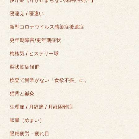
寝違え / 寝違い
新型コロナウイルス感染症後遺症
更年期障害/更年期症状
梅核気 / ヒステリー球
梨状筋症候群
検査で異常がない「食欲不振」に。
猫背と鍼灸
生理痛 / 月経痛 / 月経困難症
眩暈（めまい）
眼精疲労・疲れ目