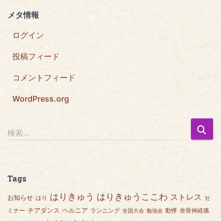
メタ情報
ログイン
投稿フィード
コメントフィード
WordPress.org
検
検索…
索
:
Tags
はりきゅうここわ
はりきゅう
ストレス
お知らせ
はり
セ
チアダンス
ヘルニア
ミナー
ランニング
動悸
坐骨神経痛
全国大会
勉強会