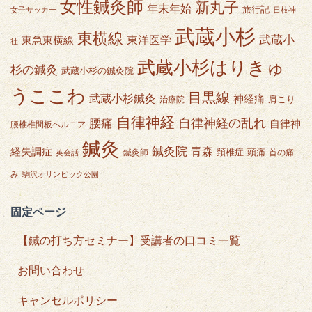
女性鍼灸師
新丸子
年末年始
旅行記
女子サッカー
日枝神
武蔵小杉
東横線
武蔵小
東急東横線
東洋医学
社
武蔵小杉はりきゅ
杉の鍼灸
武蔵小杉の鍼灸院
うここわ
目黒線
武蔵小杉鍼灸
神経痛
肩こり
治療院
自律神経
自律神経の乱れ
腰痛
自律神
腰椎椎間板ヘルニア
鍼灸
鍼灸院
青森
経失調症
頭痛
頚椎症
鍼灸師
首の痛
英会話
み
駒沢オリンピック公園
固定ページ
【鍼の打ち方セミナー】受講者の口コミ一覧
お問い合わせ
キャンセルポリシー