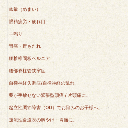
眩暈（めまい）
眼精疲労・疲れ目
耳鳴り
胃痛・胃もたれ
腰椎椎間板ヘルニア
腰部脊柱管狭窄症
自律神経失調症/自律神経の乱れ
薬が手放せない緊張型頭痛 / 片頭痛に。
起立性調節障害（OD）でお悩みのお子様へ。
逆流性食道炎の胸やけ・胃痛に。