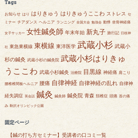
Tags
はりきゅうここわ
はりきゅう
ストレス
お知らせ
はり
セ
チアダンス
ヘルニア
ミナー
ランニング
動悸
坐骨神経痛
全国大会
勉強会
女性鍼灸師
新丸子
年末年始
旅行記
女子サッカー
日枝神
武蔵小杉
東横線
武蔵小
東急東横線
東洋医学
社
武蔵小杉はりきゅ
杉の鍼灸
武蔵小杉の鍼灸院
うここわ
目黒線
武蔵小杉鍼灸
神経痛
肩こり
治療院
自律神経
自律神経の乱れ
腰痛
自律神
腰椎椎間板ヘルニア
鍼灸
鍼灸院
青森
経失調症
頭痛
頚椎症
鍼灸師
首の痛
英会話
み
駒沢オリンピック公園
固定ページ
【鍼の打ち方セミナー】受講者の口コミ一覧