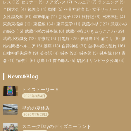
レス
(12)
セミナー
(5)
チアダンス
(7)
ヘルニア
(7)
ランニング
(5)
全国大会
(4)
勉強会
(4)
動悸
(5)
坐骨神経痛
(5)
女子サッカー
(4)
女性鍼灸師
(51)
年末年始
(11)
新丸子
(28)
旅行記
(6)
日枝神社
(4)
東急東横線
(10)
東横線
(34)
東洋医学
(11)
武蔵小杉
(127)
武蔵小杉
の鍼灸
(15)
武蔵小杉の鍼灸院
(6)
武蔵小杉はりきゅうここわ
(69)
武蔵小杉鍼灸
(12)
治療院
(5)
目黒線
(25)
神経痛
(9)
肩こり
(6)
腰
椎椎間板ヘルニア
(5)
腰痛
(13)
自律神経
(31)
自律神経の乱れ
(16)
自律神経失調症
(9)
英会話
(4)
鍼灸
(90)
鍼灸師
(5)
鍼灸院
(14)
青
森
(11)
頚椎症
(6)
頭痛
(7)
首の痛み
(5)
駒沢オリンピック公園
(4)
News&Blog
トイストーリー５
2026年8月4日
早めの夏休み
2026年7月28日
スニークDayのディズニーランド