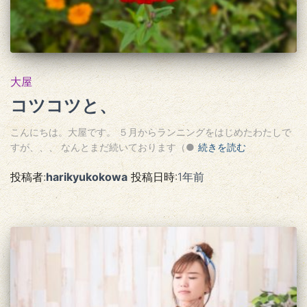
大屋
コツコツと、
こんにちは。大屋です。 ５月からランニングをはじめたわたしで
すが、、、 なんとまだ続いております（●
続きを読む
投稿者:
harikyukokowa
投稿日時:
1年
前