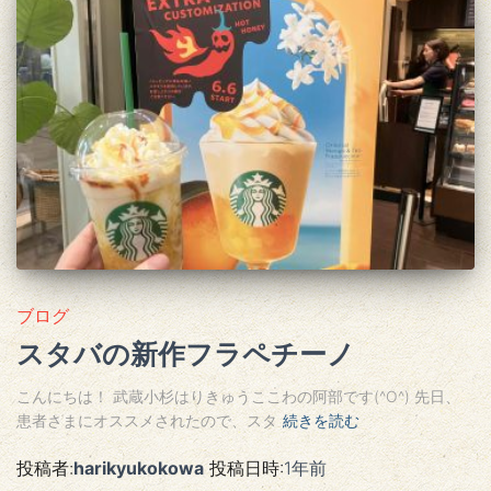
ブログ
スタバの新作フラペチーノ
こんにちは！ 武蔵小杉はりきゅうここわの阿部です(^O^) 先日、
患者さまにオススメされたので、スタ
続きを読む
投稿者:
harikyukokowa
投稿日時:
1年
前