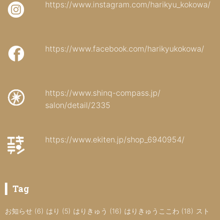
https://www.instagram.com/harikyu_kokowa/
https://www.facebook.com/harikyukokowa/
https://www.shinq-compass.jp/
salon/detail/2335
https://www.ekiten.jp/shop_6940954/
Tag
お知らせ
(6)
はり
(5)
はりきゅう
(16)
はりきゅうここわ
(18)
スト