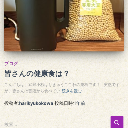
ブログ
皆さんの健康食は？
こんにちは、武蔵小杉はりきゅうここわの栗栖です！ 突然です
が、皆さんは普段から食べてい
続きを読む
投稿者:
harikyukokowa
投稿日時:
1年
前
検
検索…