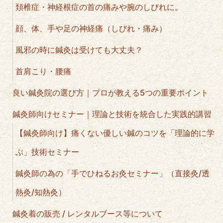
頚椎症・神経根症の首の痛みや腕のしびれに。
顔、体、手や足の神経痛（しびれ・痛み）
風邪の時に鍼灸は受けても大丈夫？
首肩こり・腰痛
良い鍼灸院の選び方｜プロが教える5つの重要ポイント
鍼灸師向けセミナー｜理論と技術を統合した実践的講習
【鍼灸師向け】痛くない優しい鍼のコツを「理論的に学
ぶ」技術セミナー
鍼灸師の為の「手でひねるお灸セミナー」（直接灸/透
熱灸/知熱灸）
鍼灸着の販売 / レンタルブース等について