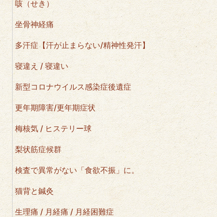
咳（せき）
坐骨神経痛
多汗症【汗が止まらない/精神性発汗】
寝違え / 寝違い
新型コロナウイルス感染症後遺症
更年期障害/更年期症状
梅核気 / ヒステリー球
梨状筋症候群
検査で異常がない「食欲不振」に。
猫背と鍼灸
生理痛 / 月経痛 / 月経困難症