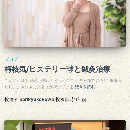
ブログ
梅核気/ヒステリー球と鍼灸治療
こんにちは！ 武蔵小杉はりきゅうここわの阿部です(^O^) 梅雨入
りし、ジメジメした暑さが続いていま
続きを読む
投稿者:
harikyukokowa
投稿日時:
1年
前