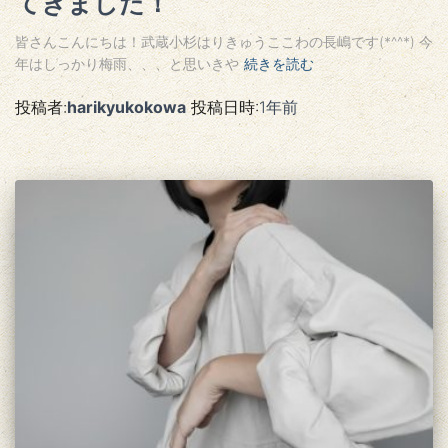
てきました！
皆さんこんにちは！武蔵小杉はりきゅうここわの長嶋です(*^^*) 今
年はしっかり梅雨、、、と思いきや
続きを読む
投稿者:
harikyukokowa
投稿日時:
1年
前