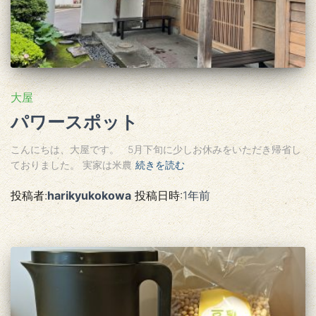
大屋
パワースポット
こんにちは、大屋です。 5月下旬に少しお休みをいただき帰省し
ておりました。 実家は米農
続きを読む
投稿者:
harikyukokowa
投稿日時:
1年
前