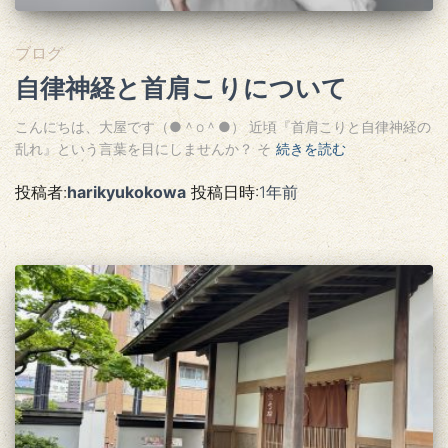
ブログ
自律神経と首肩こりについて
こんにちは、大屋です（●＾o＾●） 近頃『首肩こりと自律神経の
乱れ』という言葉を目にしませんか？ そ
続きを読む
投稿者:
harikyukokowa
投稿日時:
1年
前