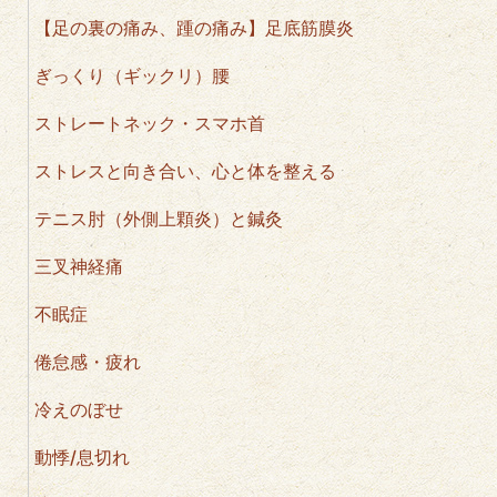
【足の裏の痛み、踵の痛み】足底筋膜炎
ぎっくり（ギックリ）腰
ストレートネック・スマホ首
ストレスと向き合い、心と体を整える
テニス肘（外側上顆炎）と鍼灸
三叉神経痛
不眠症
倦怠感・疲れ
冷えのぼせ
動悸/息切れ