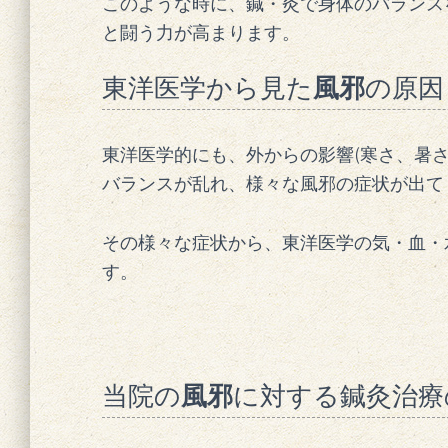
このような時に、鍼・灸で身体のバランス
と闘う力が高まります。
東洋医学から見た
風邪
の原因
東洋医学的にも、外からの影響
(
寒さ、暑
バランスが乱れ、様々な風邪の症状が出て
その様々な症状から、東洋医学の気・血・
す。
当院の
風邪
に対する鍼灸治療