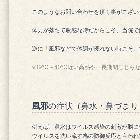
このようなお問い合わせを頂く事がござい
体力が落ちて敏感な時だからこそ、当院で
逆に「風邪などで体調が優れない時こそ、
※39℃～40℃近い高熱や、長期間こじ
風邪
の症状（鼻水・鼻づまり
例えば、鼻水はウイルス感染の刺激が脳に
ウイルスを洗い流す為の防御反応と言われ