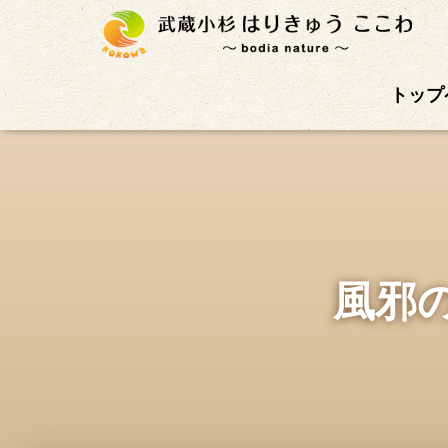
武蔵小杉徒歩4分の鍼灸治療院。首肩こり、腰痛、自
トップ
風邪