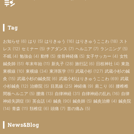
Tag
お知らせ
(6)
はり
(5)
はりきゅう
(16)
はりきゅうここわ
(18)
スト
レス
(12)
セミナー
(5)
チアダンス
(7)
ヘルニア
(7)
ランニング
(5)
不眠
(4)
勉強会
(4)
動悸
(5)
坐骨神経痛
(5)
女子サッカー
(4)
女性
鍼灸師
(51)
年末年始
(11)
新丸子
(28)
旅行記
(6)
日枝神社
(4)
東急
東横線
(10)
東横線
(34)
東洋医学
(11)
武蔵小杉
(127)
武蔵小杉の鍼
灸
(15)
武蔵小杉の鍼灸院
(6)
武蔵小杉はりきゅうここわ
(69)
武蔵
小杉鍼灸
(12)
治療院
(5)
目黒線
(25)
神経痛
(9)
肩こり
(6)
腰椎椎
間板ヘルニア
(5)
腰痛
(13)
自律神経
(31)
自律神経の乱れ
(16)
自律
神経失調症
(9)
英会話
(4)
鍼灸
(90)
鍼灸師
(5)
鍼灸治療
(4)
鍼灸院
(14)
青森
(11)
頚椎症
(6)
頭痛
(7)
首の痛み
(5)
News&Blog