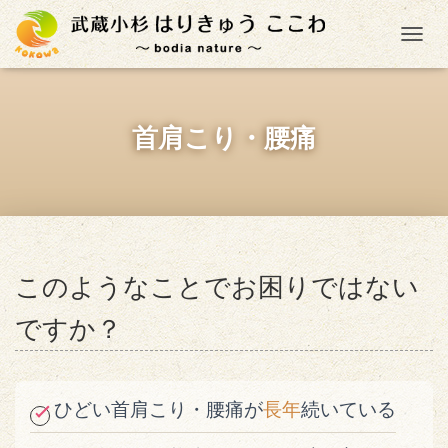
ナ
首肩こり・腰痛
このようなことでお困りではない
ですか？
ひどい首肩こり・腰痛が
長年
続いている