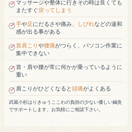
マッサージや整体に行きその時は良くても
またすぐ
戻ってしまう
手
や
足
にだるさや痛み、
しびれ
などの違和
感が出る事がある
首肩こり
や
腰痛
がつらく、パソコン作業に
集中できない
首・肩や腰が常に何かが乗っているように
重い
肩こりがひどくなると
頭痛
がよくある
武蔵小杉はりきゅうここわの負担の少ない優しい鍼灸
でサポートします。お気軽にご相談下さい。