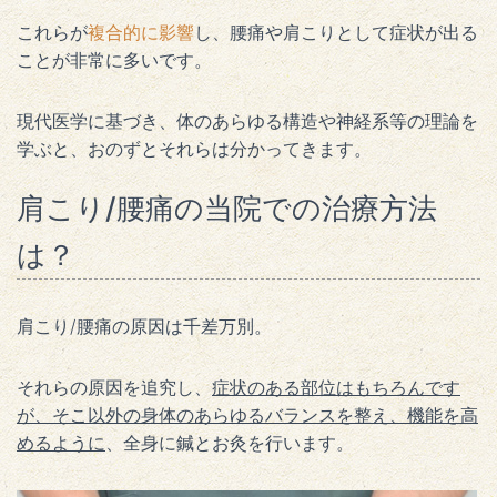
これらが
複合的に影響
し、腰痛や肩こりとして症状が出る
ことが非常に多いです。
現代医学に基づき、体のあらゆる構造や神経系等の理論を
学ぶと、おのずとそれらは分かってきます。
肩こり/腰痛の当院での治療方法
は？
肩こり/腰痛の原因は千差万別。
それらの原因を追究し、
症状のある部位はもちろんです
が、そこ以外の身体のあらゆるバランスを整え、機能を高
めるように
、全身に鍼とお灸を行います。