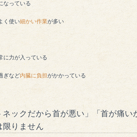
になっている
よく使い
細かい作業
が多い
常に力が入っている
過ぎなど
内臓に負担
がかかっている
トネックだから首が悪い」「首が痛い
は限りません