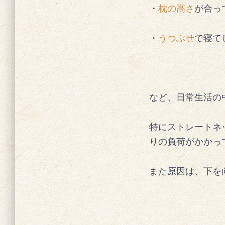
・
枕の高さ
が合っ
・
うつぶせ
で寝て
など、日常生活の
特にストレートネ
りの負荷がかかっ
また原因は、下を