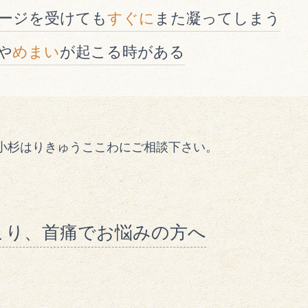
ージを受けても
すぐに
また凝ってしまう
や
めまい
が起こる時がある
小杉はりきゅうここわにご相談下さい。
こり、首痛でお悩みの方へ