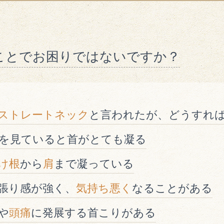
ことでお困りではないですか？
ストレートネック
と言われたが、どうすれ
を見ていると首がとても凝る
け根
から
肩
まで凝っている
張り感が強く、
気持ち悪く
なることがある
や
頭痛
に発展する首こりがある