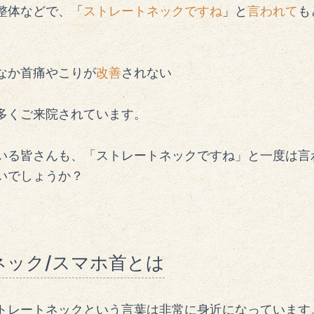
整体などで、「
ストレートネックですね
」と
言われて
も
なか首痛やこりが
改善
されない
多くご来院されています。
いる皆さんも、「ストレートネックですね」と一度は言
いでしょうか？
ネック/スマホ首とは
トレートネックという言葉は非常に身近になっています