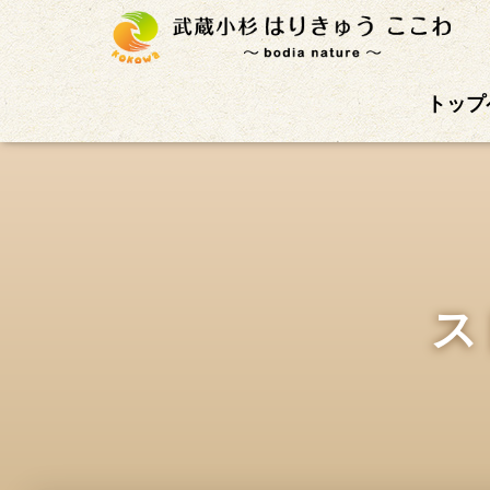
武蔵小杉徒歩4分の鍼灸治療院。首肩こり、腰痛、自
トップ
ス