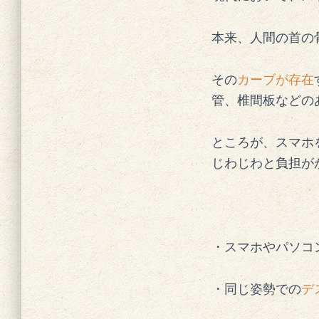
本来、人間の首の
その
カーブが存在
管、椎間板などの
ところが、スマホ
じわじわと負担が
・スマホやパソコ
・同じ姿勢での
デ