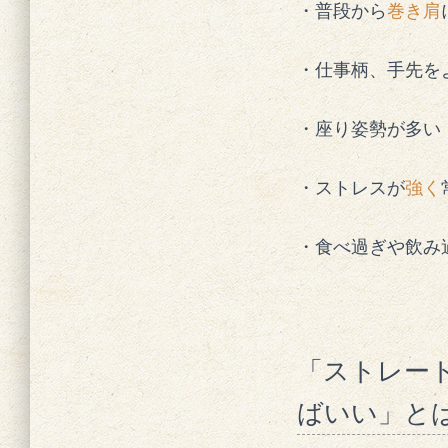
・普段から
巻き肩
・仕事柄、手先を
・座り姿勢が多い
・ストレスが
強く
・食べ過ぎや飲み
「ストレー
ばいい」と