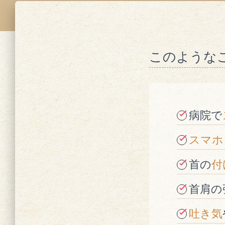
このような
病院で
スマホ
首の
付
首肩の
吐き気