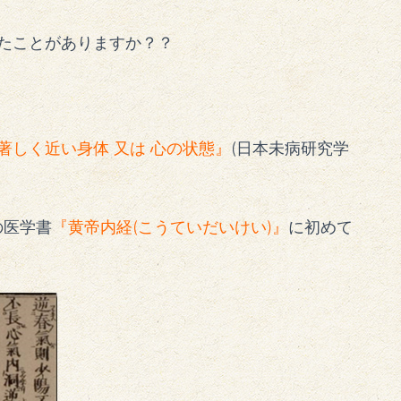
たことがありますか？？
著しく近い身体 又は 心の状態』
(日本未病研究学
の医学書
『黄帝内経(こうていだいけい)』
に初めて