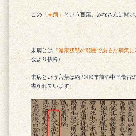
この
「未病」
という言葉、みなさんは聞い
未病とは
『健康状態の範囲であるが病気に
会より抜粋
)
未病という言葉は約
2000
年前の中国最古
書かれています。