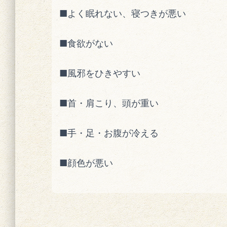
■よく眠れない、寝つきが悪い
■食欲がない
■風邪をひきやすい
■首・肩こり、頭が重い
■手・足・お腹が冷える
■顔色が悪い