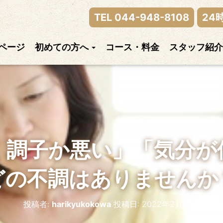
律神経の乱れまでご相談下さい。
TEL 044-948-8108
24
ページ
初めての方へ
コース・料金
スタッフ紹介
く調子か悪い」「気分が
どの不調はありませんか
投稿者:
harikyukokowa
投稿日:
2022年2月27日