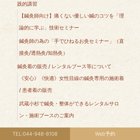
践的講習
【鍼灸師向け】痛くない優しい鍼のコツを「理
論的に学ぶ」技術セミナー
鍼灸師の為の「手でひねるお灸セミナー」（直
接灸/透熱灸/知熱灸）
鍼灸着の販売 / レンタルブース等について
《安心》《快適》女性目線の鍼灸専用の施術着
/ 患者着の販売
武蔵小杉で鍼灸・整体ができるレンタルサロ
ン・施術ブースのご案内
TEL:044-948-8108
Web予約