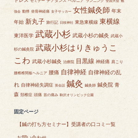
チアダンス
ヘルニア
セミナー
ランニング
全国大会
勉
女性鍼灸師
年末
動悸
坐骨神経痛
強会
女子サッカー
東横線
新丸子
年始
東急東横線
旅行記
日枝神社
武蔵小杉
武蔵小杉の鍼灸
東洋医学
武蔵小
武蔵小杉はりきゅうこ
杉の鍼灸院
こわ
目黒線
武蔵小杉鍼灸
神経痛
肩こり
治療院
自律神経
自律神経の乱
腰痛
腰椎椎間板ヘルニア
鍼灸
れ
鍼灸院
青
自律神経失調症
鍼灸師
英会話
森
頭痛
頚椎症
首の痛み
駒沢オリンピック公園
固定ページ
【鍼の打ち方セミナー】受講者の口コミ一覧
お問い合わせ