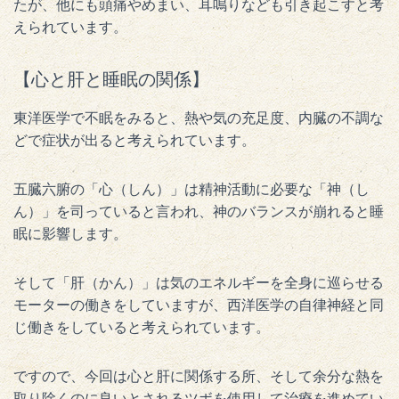
たが、他にも頭痛やめまい、耳鳴りなども引き起こすと考
えられています。
【心と肝と睡眠の関係】
東洋医学で不眠をみると、熱や気の充足度、内臓の不調な
どで症状が出ると考えられています。
五臓六腑の「心（しん）」は精神活動に必要な「神（し
ん）」を司っていると言われ、神のバランスが崩れると睡
眠に影響します。
そして「肝（かん）」は気のエネルギーを全身に巡らせる
モーターの働きをしていますが、西洋医学の自律神経と同
じ働きをしていると考えられています。
ですので、今回は心と肝に関係する所、そして余分な熱を
取り除くのに良いとされるツボを使用して治療を進めてい