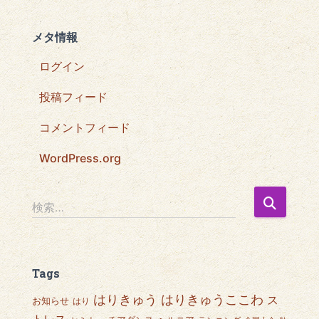
メタ情報
ログイン
投稿フィード
コメントフィード
WordPress.org
検
検索…
索
:
Tags
はりきゅうここわ
はりきゅう
ス
お知らせ
はり
トレス