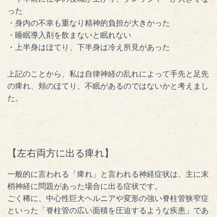
った
・身内の不幸も重なり精神的負担が大きかった
・睡眠導入剤を飲まないと眠れない
・上半身はほてり、下半身は冷え所見があった
上記のことから、私は自律神経の乱れによって手先と足先
の痺れ、頬のほてり、不眠があるのではないかと考えまし
た。
【左右両方に出る痺れ】
一般的に言われる「痺れ」と言われる神経症状は、主に末
梢神経に問題があった場合に出る症状です。
ごく稀に、中心性巨大ヘルニアや変形の強い脊柱管狭窄症
といった「脊柱管の広い面積を圧迫するような疾患」であ