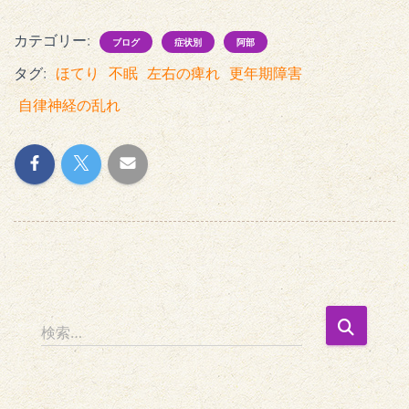
カテゴリー:
ブログ
症状別
阿部
タグ:
ほてり
不眠
左右の痺れ
更年期障害
自律神経の乱れ
検
検索…
索
: