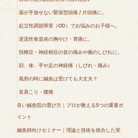
薬が手放せない緊張型頭痛 / 片頭痛に。
起立性調節障害（OD）でお悩みのお子様へ。
逆流性食道炎の胸やけ・胃痛に。
頚椎症・神経根症の首の痛みや腕のしびれに。
顔、体、手や足の神経痛（しびれ・痛み）
風邪の時に鍼灸は受けても大丈夫？
首肩こり・腰痛
良い鍼灸院の選び方｜プロが教える5つの重要ポ
イント
鍼灸師向けセミナー｜理論と技術を統合した実