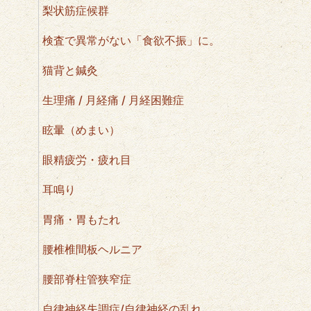
梨状筋症候群
検査で異常がない「食欲不振」に。
猫背と鍼灸
生理痛 / 月経痛 / 月経困難症
眩暈（めまい）
眼精疲労・疲れ目
耳鳴り
胃痛・胃もたれ
腰椎椎間板ヘルニア
腰部脊柱管狭窄症
自律神経失調症/自律神経の乱れ