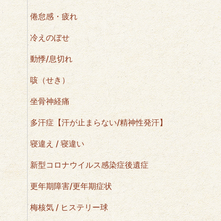
倦怠感・疲れ
冷えのぼせ
動悸/息切れ
咳（せき）
坐骨神経痛
多汗症【汗が止まらない/精神性発汗】
寝違え / 寝違い
新型コロナウイルス感染症後遺症
更年期障害/更年期症状
梅核気 / ヒステリー球