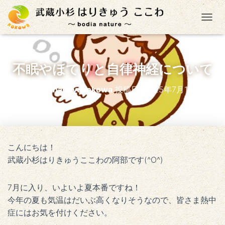
ナ
不眠やほてりと自律神経について
投稿者:
harikyukokowa
投稿日:
2025年7月14日
こんにちは！
武蔵小杉はりきゅうここわの阿部です(^O^)
7月に入り、いよいよ夏本番ですね！
今年の夏も気温はだいぶ高くなりそうなので、皆さま熱中
症にはお気を付けください。