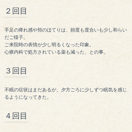
２回目
手足の痺れ感や頬のほてりは、頻度も度合いも少し和らい
だご様子。
ご来院時の表情が少し明るくなった印象。
心療内科で処方されている薬も減った、との事。
３回目
不眠の症状はまだあるが、夕方ごろに少しずつ眠気を感じ
るようになってきた。
４回目