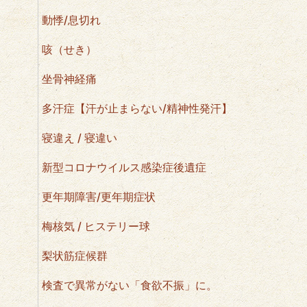
動悸/息切れ
咳（せき）
坐骨神経痛
多汗症【汗が止まらない/精神性発汗】
寝違え / 寝違い
新型コロナウイルス感染症後遺症
更年期障害/更年期症状
梅核気 / ヒステリー球
梨状筋症候群
検査で異常がない「食欲不振」に。