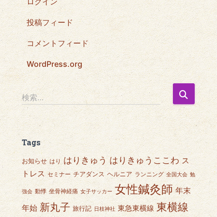
ログイン
投稿フィード
コメントフィード
WordPress.org
検
検索…
索
:
Tags
はりきゅうここわ
はりきゅう
ス
お知らせ
はり
トレス
チアダンス
ヘルニア
セミナー
ランニング
全国大会
勉
女性鍼灸師
年末
動悸
坐骨神経痛
強会
女子サッカー
東横線
新丸子
年始
東急東横線
旅行記
日枝神社