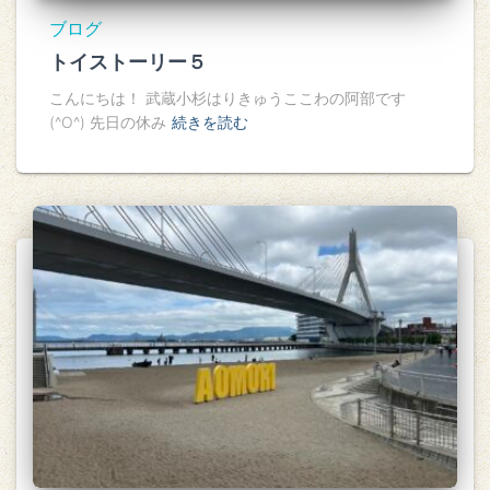
ブログ
トイストーリー５
こんにちは！ 武蔵小杉はりきゅうここわの阿部です
(^O^) 先日の休み
続きを読む