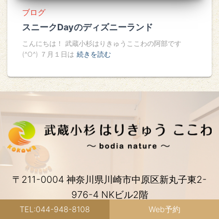
ブログ
スニークDayのディズニーランド
こんにちは！ 武蔵小杉はりきゅうここわの阿部です
(^O^) ７月１日は
続きを読む
〒211-0004 神奈川県川崎市中原区新丸子東2-
976-4 NKビル2階
TEL:044-948-8108
Web予約
（JR武蔵小杉駅北口(南武線口)より徒歩4分、