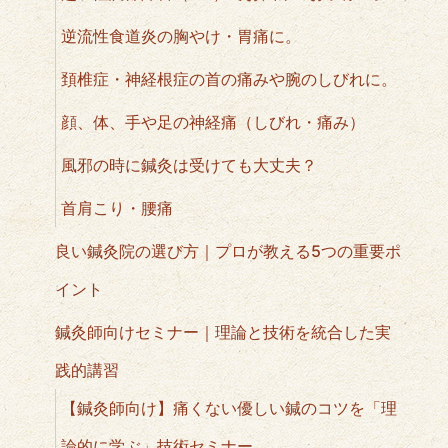
逆流性食道炎の胸やけ・胃痛に。
頚椎症・神経根症の首の痛みや腕のしびれに。
顔、体、手や足の神経痛（しびれ・痛み）
風邪の時に鍼灸は受けても大丈夫？
首肩こり・腰痛
良い鍼灸院の選び方｜プロが教える5つの重要ポ
イント
鍼灸師向けセミナー｜理論と技術を統合した実
践的講習
【鍼灸師向け】痛くない優しい鍼のコツを「理
論的に学ぶ」技術セミナー