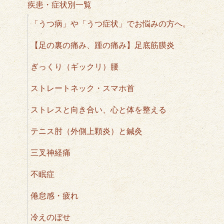
疾患・症状別一覧
「うつ病」や「うつ症状」でお悩みの方へ。
【足の裏の痛み、踵の痛み】足底筋膜炎
ぎっくり（ギックリ）腰
ストレートネック・スマホ首
ストレスと向き合い、心と体を整える
テニス肘（外側上顆炎）と鍼灸
三叉神経痛
不眠症
倦怠感・疲れ
冷えのぼせ