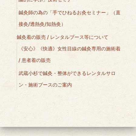
鍼灸師の為の「手でひねるお灸セミナー」（直
接灸/透熱灸/知熱灸）
鍼灸着の販売 / レンタルブース等について
《安心》《快適》女性目線の鍼灸専用の施術着
/ 患者着の販売
武蔵小杉で鍼灸・整体ができるレンタルサロ
ン・施術ブースのご案内