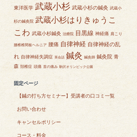
武蔵小杉
武蔵小杉の鍼灸
東洋医学
武蔵小
武蔵小杉はりきゅうこ
杉の鍼灸院
こわ
目黒線
武蔵小杉鍼灸
神経痛
肩こり
治療院
自律神経
自律神経の乱
腰痛
腰椎椎間板ヘルニア
鍼灸
れ
鍼灸院
青
自律神経失調症
鍼灸師
英会話
森
頭痛
頚椎症
首の痛み
駒沢オリンピック公園
固定ページ
【鍼の打ち方セミナー】受講者の口コミ一覧
お問い合わせ
キャンセルポリシー
コース・料金