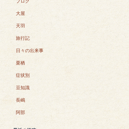
ブログ
大屋
天羽
旅行記
日々の出来事
栗栖
症状別
豆知識
長嶋
阿部