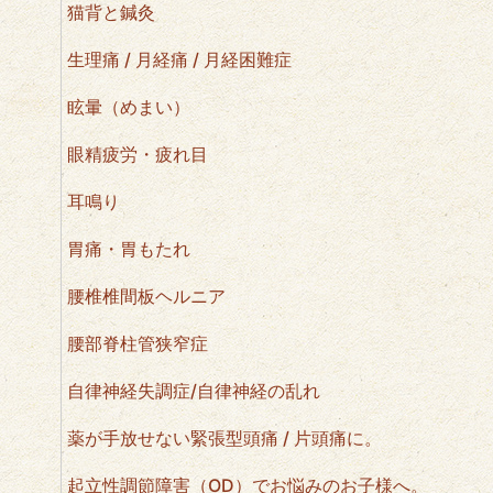
猫背と鍼灸
生理痛 / 月経痛 / 月経困難症
眩暈（めまい）
眼精疲労・疲れ目
耳鳴り
胃痛・胃もたれ
腰椎椎間板ヘルニア
腰部脊柱管狭窄症
自律神経失調症/自律神経の乱れ
薬が手放せない緊張型頭痛 / 片頭痛に。
起立性調節障害（OD）でお悩みのお子様へ。