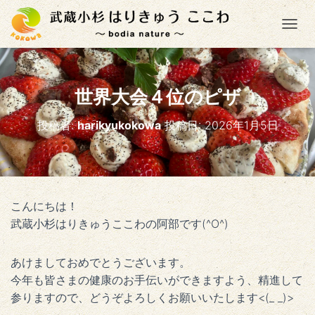
ナ
世界大会４位のピザ
投稿者:
harikyukokowa
投稿日:
2026年1月5日
こんにちは！
武蔵小杉はりきゅうここわの阿部です(^O^)
あけましておめでとうございます。
今年も皆さまの健康のお手伝いができますよう、精進して
参りますので、どうぞよろしくお願いいたします<(_ _)>