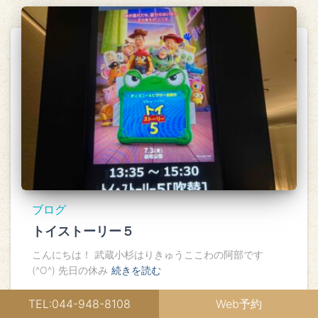
ブログ
トイストーリー５
こんにちは！ 武蔵小杉はりきゅうここわの阿部です
(^O^) 先日の休み
続きを読む
TEL:044-948-8108
Web予約