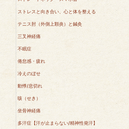
ストレスと向き合い、心と体を整える
テニス肘（外側上顆炎）と鍼灸
三叉神経痛
不眠症
倦怠感・疲れ
冷えのぼせ
動悸/息切れ
咳（せき）
坐骨神経痛
多汗症【汗が止まらない/精神性発汗】