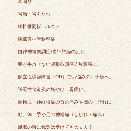
耳鳴り
胃痛・胃もたれ
腰椎椎間板ヘルニア
腰部脊柱管狭窄症
自律神経失調症/自律神経の乱れ
薬が手放せない緊張型頭痛 / 片頭痛に。
起立性調節障害（OD）でお悩みのお子様へ。
逆流性食道炎の胸やけ・胃痛に。
頚椎症・神経根症の首の痛みや腕のしびれに。
顔、体、手や足の神経痛（しびれ・痛み）
風邪の時に鍼灸は受けても大丈夫？