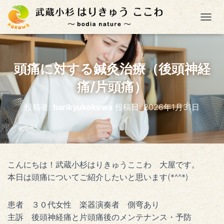
ナ
頭痛に対する鍼灸治療（後頭神経
痛/片頭痛）
投稿者:
harikyukokowa
投稿日:
2026年1月31日
こんにちは！武蔵小杉はりきゅうここわ 大屋です。
本日は頭痛についてご紹介したいと思います(*^^*)
患者 ３０代女性 楽器演奏者 側弯あり
主訴 後頭神経痛と片頭痛後のメンテナンス・予防