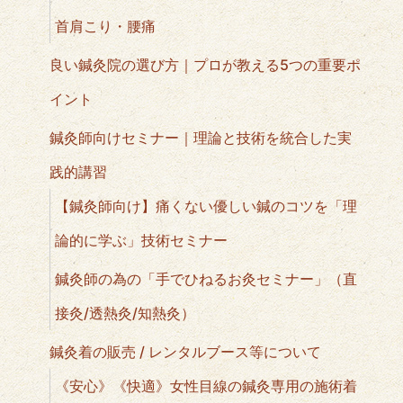
首肩こり・腰痛
良い鍼灸院の選び方｜プロが教える5つの重要ポ
イント
鍼灸師向けセミナー｜理論と技術を統合した実
践的講習
【鍼灸師向け】痛くない優しい鍼のコツを「理
論的に学ぶ」技術セミナー
鍼灸師の為の「手でひねるお灸セミナー」（直
接灸/透熱灸/知熱灸）
鍼灸着の販売 / レンタルブース等について
《安心》《快適》女性目線の鍼灸専用の施術着