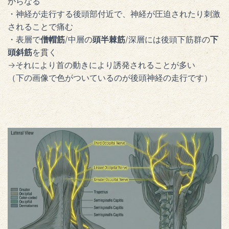
からなる
・神経が走行する後頭部付近で、神経が圧迫されたり刺激
されることで痛む
・表層で
僧帽筋
/中層の
頭半棘筋
/深層には後頭下筋群の
下
頭斜筋
を貫く
→それにより首の動きにより誘発されることが多い
（下の画像で色がついているのが後頭神経の走行です）