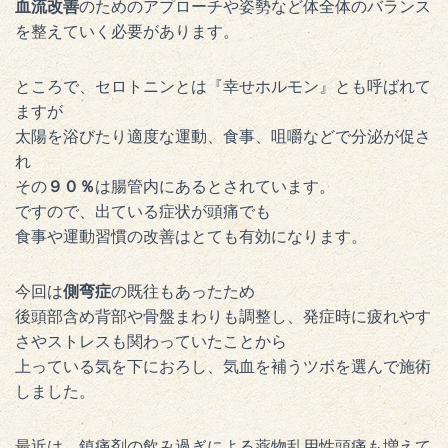
血流改善
のためのアプローチや姿勢など体全体のバランス
を整えていく必要があります。
ところで、セロトニンとは『幸せホルモン』とも呼ばれて
ますが
太陽を浴びたり適度な運動、食事、咀嚼などで分泌が促さ
れ
その
９０％
は腸管内にあるとされています。
ですので、出ている症状が頭痛でも
食事や運動習慣の改善はとても有効になります。
今回は
側弯症
の既往もあったため
後頭部含め背部や骨盤まわりも調整し、発症時に疲れやす
さやストレスも関わっていたことから
上っている気を下におろし、気血を補うツボを選んで施術
しました。
最近は、鎮痛剤の飲み過ぎによる薬物乱用性頭痛も増えて