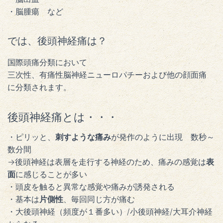
・脳腫瘍 など
では、後頭神経痛は？
国際頭痛分類において
三次性、有痛性脳神経ニューロパチーおよび他の顔面痛
に分類されます。
後頭神経痛とは・・・
・ピリッと、
刺すような痛み
が発作のように出現 数秒～
数分間
→後頭神経は表層を走行する神経のため、痛みの感覚は
表
面
に感じることが多い
・頭皮を触ると異常な感覚や痛みが誘発される
・基本は
片側性
、毎回同じ方が痛む
・大後頭神経（頻度が１番多い）/小後頭神経/大耳介神経