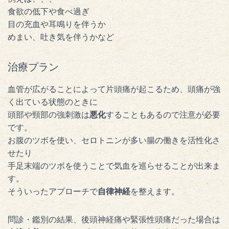
食欲の低下や食べ過ぎ
目の充血や耳鳴りを伴うか
めまい、吐き気を伴うかなど
治療プラン
血管が広がることによって片頭痛が起こるため、頭痛が強
く出ている状態のときに
頭部や頸部の強刺激は
悪化
することもあるので注意が必要
です。
お腹のツボを使い、セロトニンが多い腸の働きを活性化さ
せたり
手足末端のツボを使うことで気血を巡らせることが出来ま
す。
そういったアプローチで
自律神経
を整えます。
問診・鑑別の結果、後頭神経痛や緊張性頭痛だった場合は