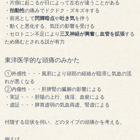
・片側に起こるが日によって左右が違うことがある
・
拍動性
の痛みでドクドク・ズキズキする
・前兆として
閃輝暗点
や
吐き気
を伴う
・動くと悪化する、気圧の影響を受ける
・セロトニン不足により
三叉神経が興奮
し
血管を拡張
する
ため痛むとされる説が有力
東洋医学的な頭痛のみかた
①外感性・・・風邪により頭部の経絡が阻滞し気血の流
れが悪くなる
②内傷性・・・肝脾腎の臓腑の影響による
・実証・・・肝陽の上行、痰湿、血瘀による
・虚証・・・脾胃虚弱の気血両虚、腎虚による
付随する症状を伺い、どのタイプの頭痛かを考える。
例えば、、、