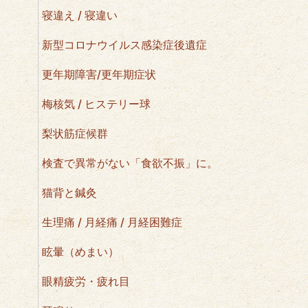
寝違え / 寝違い
新型コロナウイルス感染症後遺症
更年期障害/更年期症状
梅核気 / ヒステリー球
梨状筋症候群
検査で異常がない「食欲不振」に。
猫背と鍼灸
生理痛 / 月経痛 / 月経困難症
眩暈（めまい）
眼精疲労・疲れ目