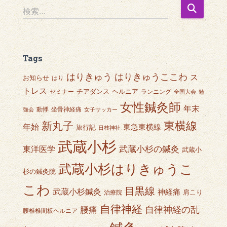
検
検索…
索
:
Tags
はりきゅうここわ
はりきゅう
ス
お知らせ
はり
トレス
チアダンス
ヘルニア
セミナー
ランニング
全国大会
勉
女性鍼灸師
年末
動悸
坐骨神経痛
強会
女子サッカー
東横線
新丸子
年始
東急東横線
旅行記
日枝神社
武蔵小杉
武蔵小杉の鍼灸
東洋医学
武蔵小
武蔵小杉はりきゅうこ
杉の鍼灸院
こわ
目黒線
武蔵小杉鍼灸
神経痛
肩こり
治療院
自律神経
自律神経の乱
腰痛
腰椎椎間板ヘルニア