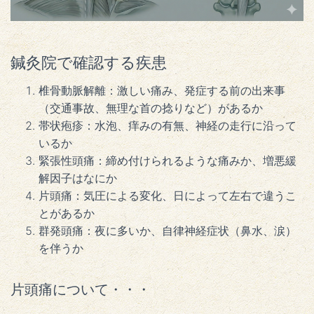
鍼灸院で確認する疾患
椎骨動脈解離：激しい痛み、発症する前の出来事
（交通事故、無理な首の捻りなど）があるか
帯状疱疹：水泡、痒みの有無、神経の走行に沿って
いるか
緊張性頭痛：締め付けられるような痛みか、増悪緩
解因子はなにか
片頭痛：気圧による変化、日によって左右で違うこ
とがあるか
群発頭痛：夜に多いか、自律神経症状（鼻水、涙）
を伴うか
片頭痛について・・・