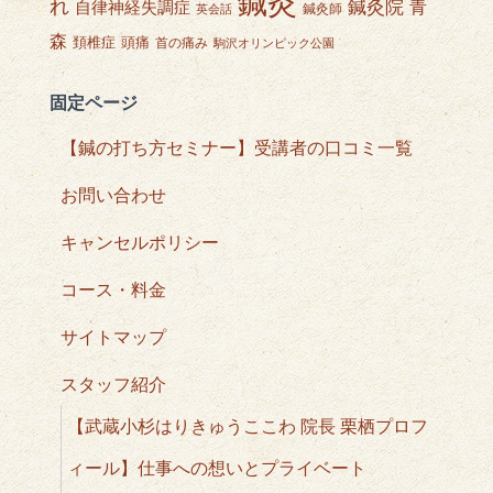
鍼灸
れ
鍼灸院
青
自律神経失調症
鍼灸師
英会話
森
頭痛
頚椎症
首の痛み
駒沢オリンピック公園
固定ページ
【鍼の打ち方セミナー】受講者の口コミ一覧
お問い合わせ
キャンセルポリシー
コース・料金
サイトマップ
スタッフ紹介
【武蔵小杉はりきゅうここわ 院長 栗栖プロフ
ィール】仕事への想いとプライベート