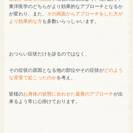
東洋医学のどちらがより効果的なアプローチとなるか
が変わり、また、
その両面からアプローチをした方が
より効果的な方
も多数いらっしゃいます。
おつらい症状だけを診るのではなく、
その症状の原因となる他の部位やその症状が
どのよう
な背景で起こったのか
を考え、
皆様の
お身体の状態に合わせた最善のアプローチ
が出
来るよう常に心掛けております。