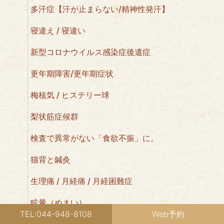
多汗症【汗が止まらない/精神性発汗】
寝違え / 寝違い
新型コロナウイルス感染症後遺症
更年期障害/更年期症状
梅核気 / ヒステリー球
梨状筋症候群
検査で異常がない「食欲不振」に。
猫背と鍼灸
生理痛 / 月経痛 / 月経困難症
眩暈（めまい）
TEL:044-948-8108
Web予約
眼精疲労・疲れ目