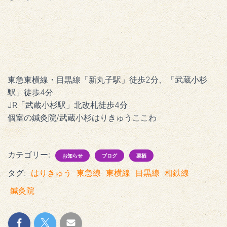
東急東横線・目黒線「新丸子駅」徒歩2分、「武蔵小杉
駅」徒歩4分
JR「武蔵小杉駅」北改札徒歩4分
個室の鍼灸院/武蔵小杉はりきゅうここわ
カテゴリー:
お知らせ
ブログ
栗栖
タグ:
はりきゅう
東急線
東横線
目黒線
相鉄線
鍼灸院