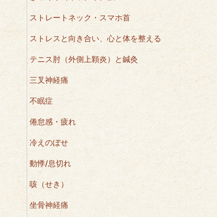
ストレートネック・スマホ首
ストレスと向き合い、心と体を整える
テニス肘（外側上顆炎）と鍼灸
三叉神経痛
不眠症
倦怠感・疲れ
冷えのぼせ
動悸/息切れ
咳（せき）
坐骨神経痛