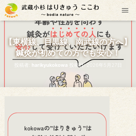
ナ
【東横線、目黒線、南武線の方へ】
鍼灸が初めての方でも安心！
投稿者:
harikyukokowa
投稿日:
2026年5月27日