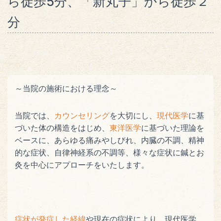
ら徒歩5分、「新丸子」から徒歩２
分
～当院の施術における理念～
当院では、
カウンセリング
を大切にし、
現代医学
に基
づいた体の構造をはじめ、
東洋医学
に基づいた理論を
ベースに、あらゆる痛みやしびれ、内臓の不調、精神
的な症状、自律神経系の不調等、様々な症状に鍼とお
灸を中心にアプローチをいたします。
症状が発症した経緯
や現在の症状により、現代医学、