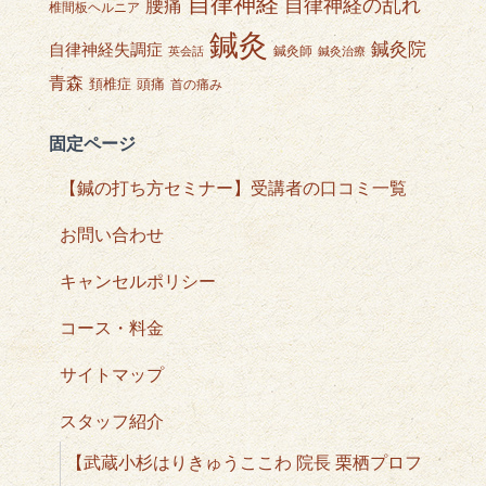
自律神経
自律神経の乱れ
腰痛
椎間板ヘルニア
鍼灸
鍼灸院
自律神経失調症
鍼灸師
英会話
鍼灸治療
青森
頭痛
頚椎症
首の痛み
固定ページ
【鍼の打ち方セミナー】受講者の口コミ一覧
お問い合わせ
キャンセルポリシー
コース・料金
サイトマップ
スタッフ紹介
【武蔵小杉はりきゅうここわ 院長 栗栖プロフ