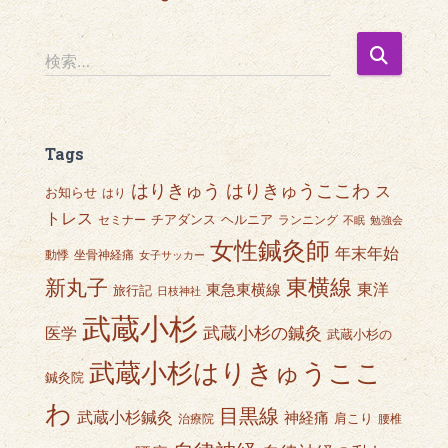
検
検索…
索
:
Tags
はりきゅうここわ
はりきゅう
ス
お知らせ
はり
トレス
チアダンス
ヘルニア
セミナー
ランニング
不眠
勉強会
女性鍼灸師
年末年始
動悸
坐骨神経痛
女子サッカー
東横線
新丸子
東急東横線
東洋
旅行記
日枝神社
武蔵小杉
武蔵小杉の鍼灸
医学
武蔵小杉の
武蔵小杉はりきゅうここ
鍼灸院
わ
目黒線
武蔵小杉鍼灸
神経痛
肩こり
治療院
腰椎