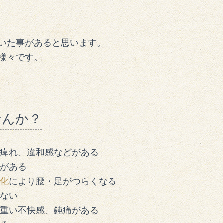
いた事があると思います。
様々です。
せんか？
痺れ、違和感などがある
がある
化
により腰・足がつらくなる
ない
重い不快感、鈍痛がある