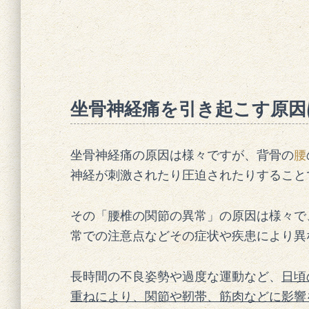
坐骨神経痛を引き起こす原因
坐骨神経痛の原因は様々ですが、背骨の
腰
神経が刺激されたり圧迫されたりすること
その「腰椎の関節の異常」の原因は様々で
常での注意点などその症状や疾患により異
長時間の不良姿勢や過度な運動など、
日頃
重ねにより、関節や靭帯、筋肉などに影響