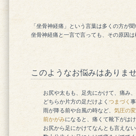
「坐骨神経痛」という言葉は多くの方が聞
坐骨神経痛と一言で言っても、その原因は
このようなお悩みはありま
お尻や太もも、足先にかけて、痛み、
どちらか片方の足だけよく
つまづく
事
雨が降る前や台風の時など、
気圧の変
前かがみ
になると、痛くて靴下がはけ
お尻から足にかけてなんとも言えない