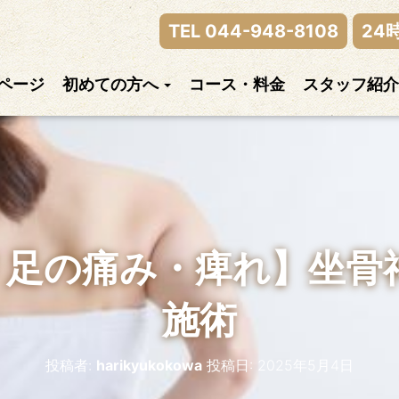
律神経の乱れまでご相談下さい。
TEL 044-948-8108
24
ページ
初めての方へ
コース・料金
スタッフ紹介
尻 / 足の痛み・痺れ】坐
施術
投稿者:
harikyukokowa
投稿日:
2025年5月4日