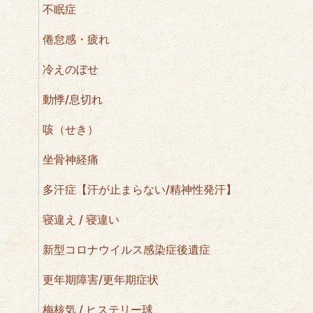
不眠症
倦怠感・疲れ
冷えのぼせ
動悸/息切れ
咳（せき）
坐骨神経痛
多汗症【汗が止まらない/精神性発汗】
寝違え / 寝違い
新型コロナウイルス感染症後遺症
更年期障害/更年期症状
梅核気 / ヒステリー球