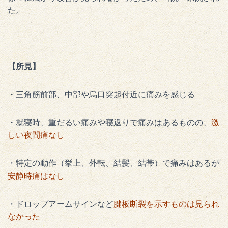
た。
【所見】
・三角筋前部、中部や烏口突起付近に痛みを感じる
・就寝時、重だるい痛みや寝返りで痛みはあるものの、
激
しい夜間痛なし
・特定の動作（挙上、外転、結髪、結帯）で痛みはあるが
安静時痛はなし
・ドロップアームサインなど
腱板断裂を示すものは見られ
なかった