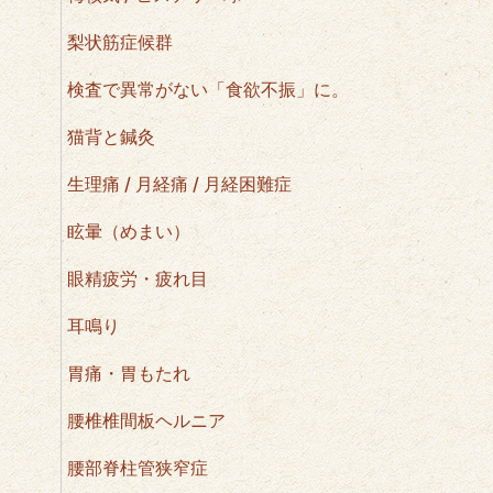
梨状筋症候群
検査で異常がない「食欲不振」に。
猫背と鍼灸
生理痛 / 月経痛 / 月経困難症
眩暈（めまい）
眼精疲労・疲れ目
耳鳴り
胃痛・胃もたれ
腰椎椎間板ヘルニア
腰部脊柱管狭窄症