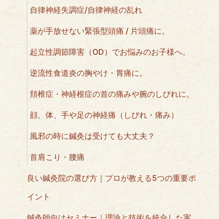
自律神経失調症/自律神経の乱れ
薬が手放せない緊張型頭痛 / 片頭痛に。
起立性調節障害（OD）でお悩みのお子様へ。
逆流性食道炎の胸やけ・胃痛に。
頚椎症・神経根症の首の痛みや腕のしびれに。
顔、体、手や足の神経痛（しびれ・痛み）
風邪の時に鍼灸は受けても大丈夫？
首肩こり・腰痛
良い鍼灸院の選び方｜プロが教える5つの重要ポ
イント
鍼灸師向けセミナー｜理論と技術を統合した実