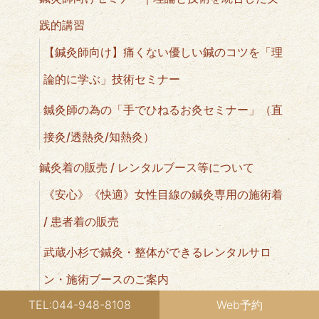
践的講習
【鍼灸師向け】痛くない優しい鍼のコツを「理
論的に学ぶ」技術セミナー
鍼灸師の為の「手でひねるお灸セミナー」（直
接灸/透熱灸/知熱灸）
鍼灸着の販売 / レンタルブース等について
《安心》《快適》女性目線の鍼灸専用の施術着
/ 患者着の販売
武蔵小杉で鍼灸・整体ができるレンタルサロ
ン・施術ブースのご案内
TEL:044-948-8108
Web予約