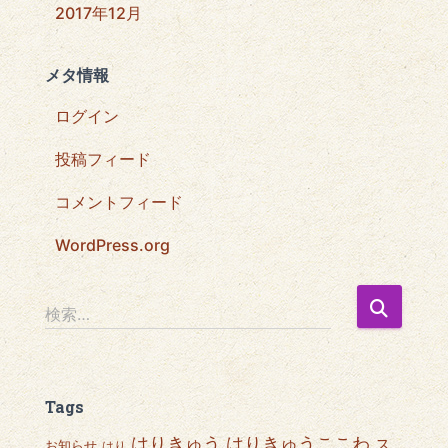
2017年12月
メタ情報
ログイン
投稿フィード
コメントフィード
WordPress.org
検
検索…
索
:
Tags
はりきゅうここわ
はりきゅう
ス
お知らせ
はり