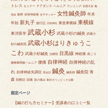
トレス
チアダンス
ヘルニア
セミナー
ランニング
全国大会
勉
女性鍼灸師
年末
動悸
坐骨神経痛
強会
女子サッカー
東横線
新丸子
年始
東急東横線
旅行記
日枝神社
武蔵小杉
武蔵小杉の鍼灸
東洋医学
武蔵小
武蔵小杉はりきゅうこ
杉の鍼灸院
こわ
目黒線
武蔵小杉鍼灸
神経痛
肩こり
治療院
自律神経
自律神経の乱
腰痛
腰椎椎間板ヘルニア
鍼灸
れ
鍼灸院
青
自律神経失調症
鍼灸師
英会話
森
頭痛
頚椎症
首の痛み
駒沢オリンピック公園
固定ページ
【鍼の打ち方セミナー】受講者の口コミ一覧