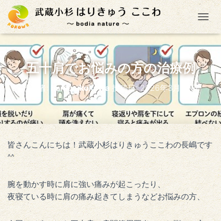
ナ
五十肩でお悩みの方の治療例
投稿者:
harikyukokowa
投稿日:
2026年3月30日
皆さんこんにちは！武蔵小杉はりきゅうここわの長嶋です
^^
腕を動かす時に肩に強い痛みが起こったり、
夜寝ている時に肩の痛み起きてしまうなどお悩みの方、