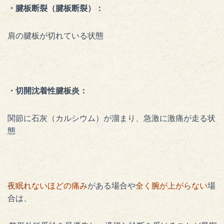
・腱板断裂（腱板断裂）：
肩の腱板が切れている状態
・切開沈着性腱板炎：
関節に石灰（カルシウム）が溜まり、急激に激痛が走る状
態
夜眠れないほどの痛み
がある場合や
全く腕が上がらない
場
合は、