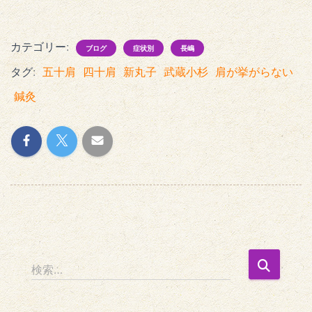
カテゴリー:
ブログ
症状別
長嶋
タグ:
五十肩
四十肩
新丸子
武蔵小杉
肩が挙がらない
鍼灸
検
検索…
索
: