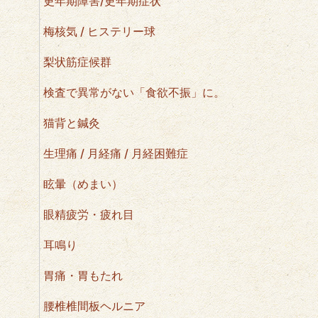
更年期障害/更年期症状
梅核気 / ヒステリー球
梨状筋症候群
検査で異常がない「食欲不振」に。
猫背と鍼灸
生理痛 / 月経痛 / 月経困難症
眩暈（めまい）
眼精疲労・疲れ目
耳鳴り
胃痛・胃もたれ
腰椎椎間板ヘルニア