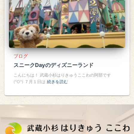
ブログ
スニークDayのディズニーランド
こんにちは！ 武蔵小杉はりきゅうここわの阿部です
(^O^) ７月１日は
続きを読む