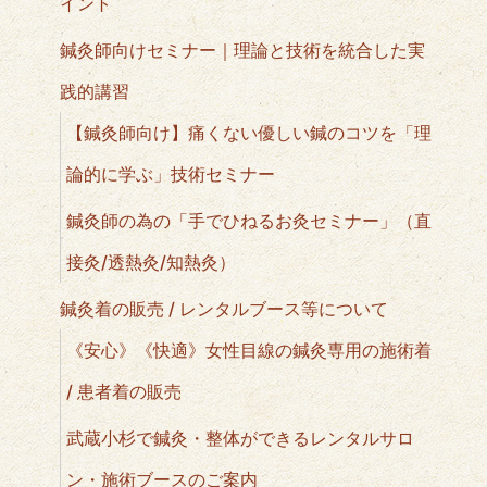
イント
鍼灸師向けセミナー｜理論と技術を統合した実
践的講習
【鍼灸師向け】痛くない優しい鍼のコツを「理
論的に学ぶ」技術セミナー
鍼灸師の為の「手でひねるお灸セミナー」（直
接灸/透熱灸/知熱灸）
鍼灸着の販売 / レンタルブース等について
《安心》《快適》女性目線の鍼灸専用の施術着
/ 患者着の販売
武蔵小杉で鍼灸・整体ができるレンタルサロ
ン・施術ブースのご案内