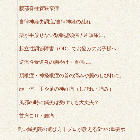
腰部脊柱管狭窄症
自律神経失調症/自律神経の乱れ
薬が手放せない緊張型頭痛 / 片頭痛に。
起立性調節障害（OD）でお悩みのお子様へ。
逆流性食道炎の胸やけ・胃痛に。
頚椎症・神経根症の首の痛みや腕のしびれに。
顔、体、手や足の神経痛（しびれ・痛み）
風邪の時に鍼灸は受けても大丈夫？
首肩こり・腰痛
良い鍼灸院の選び方｜プロが教える5つの重要ポ