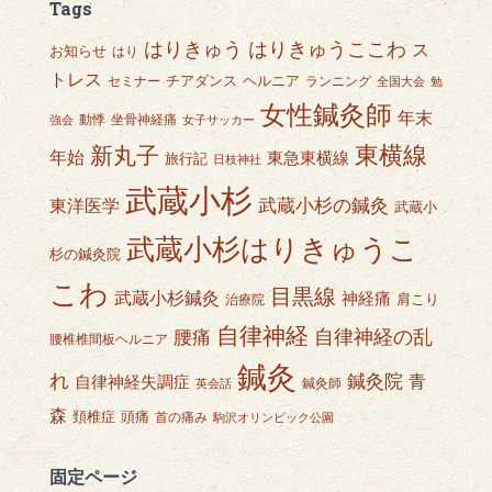
Tags
はりきゅうここわ
はりきゅう
ス
お知らせ
はり
トレス
チアダンス
ヘルニア
セミナー
ランニング
全国大会
勉
女性鍼灸師
年末
動悸
坐骨神経痛
強会
女子サッカー
東横線
新丸子
年始
東急東横線
旅行記
日枝神社
武蔵小杉
武蔵小杉の鍼灸
東洋医学
武蔵小
武蔵小杉はりきゅうこ
杉の鍼灸院
こわ
目黒線
武蔵小杉鍼灸
神経痛
肩こり
治療院
自律神経
自律神経の乱
腰痛
腰椎椎間板ヘルニア
鍼灸
れ
鍼灸院
青
自律神経失調症
鍼灸師
英会話
森
頭痛
頚椎症
首の痛み
駒沢オリンピック公園
固定ページ