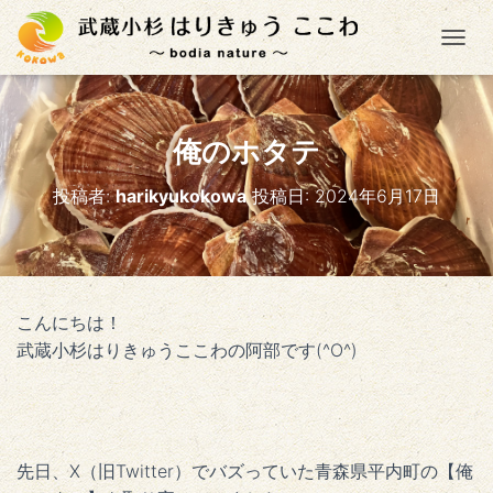
ナ
俺のホタテ
投稿者:
harikyukokowa
投稿日:
2024年6月17日
こんにちは！
武蔵小杉はりきゅうここわの阿部です(^O^)
先日、X（旧Twitter）でバズっていた青森県平内町の【俺