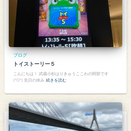
ブログ
トイストーリー５
こんにちは！ 武蔵小杉はりきゅうここわの阿部です
(^O^) 先日の休み
続きを読む