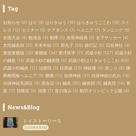
Tag
お知らせ
(6)
はり
(5)
はりきゅう
(16)
はりきゅうここわ
(18)
スト
レス
(12)
セミナー
(5)
チアダンス
(7)
ヘルニア
(7)
ランニング
(5)
全国大会
(4)
勉強会
(4)
動悸
(5)
坐骨神経痛
(5)
女子サッカー
(4)
女性鍼灸師
(51)
年末年始
(11)
新丸子
(28)
旅行記
(6)
日枝神社
(4)
東急東横線
(10)
東横線
(34)
東洋医学
(11)
武蔵小杉
(127)
武蔵小杉
の鍼灸
(15)
武蔵小杉の鍼灸院
(6)
武蔵小杉はりきゅうここわ
(69)
武蔵小杉鍼灸
(12)
治療院
(5)
目黒線
(25)
神経痛
(9)
肩こり
(6)
腰
椎椎間板ヘルニア
(5)
腰痛
(13)
自律神経
(31)
自律神経の乱れ
(16)
自律神経失調症
(9)
英会話
(4)
鍼灸
(90)
鍼灸師
(5)
鍼灸院
(14)
青
森
(11)
頚椎症
(6)
頭痛
(7)
首の痛み
(5)
駒沢オリンピック公園
(4)
News&Blog
トイストーリー５
2026年8月4日