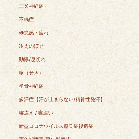
三叉神経痛
不眠症
倦怠感・疲れ
冷えのぼせ
動悸/息切れ
咳（せき）
坐骨神経痛
多汗症【汗が止まらない/精神性発汗】
寝違え / 寝違い
新型コロナウイルス感染症後遺症