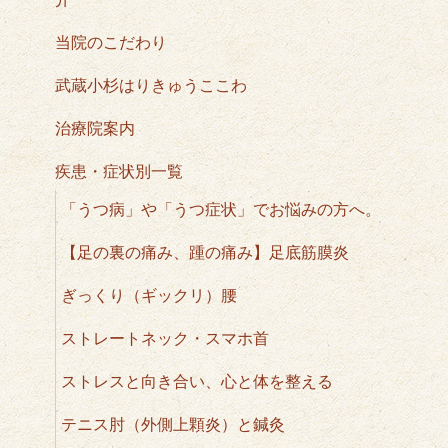
当院のこだわり
武蔵小杉はりきゅうここわ
治療院案内
疾患・症状別一覧
「うつ病」や「うつ症状」でお悩みの方へ。
【足の裏の痛み、踵の痛み】足底筋膜炎
ぎっくり（ギックリ）腰
ストレートネック・スマホ首
ストレスと向き合い、心と体を整える
テニス肘（外側上顆炎）と鍼灸