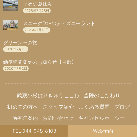
早めの夏休み
2026年7月28日
スニークDayのディズニーランド
2026年7月13日
グリーン車の旅
2026年7月7日
勤務時間変更のお知らせ【阿部】
2026年7月2日
武蔵小杉はりきゅうここわ
当院のこだわり
初めての方へ
スタッフ紹介
よくある質問
ブログ
治療院案内
お問い合わせ
キャンセルポリシー
プライバシーポリシー
サイトマップ
TEL:044-948-8108
Web予約