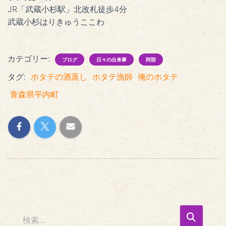
JR「武蔵小杉駅」北改札徒歩4分
武蔵小杉はりきゅうここわ
カテゴリー:
ブログ
日々の出来事
阿部
タグ:
ホタテの酒蒸し
ホタテ漁師
俺のホタテ
青森県平内町
検
検索…