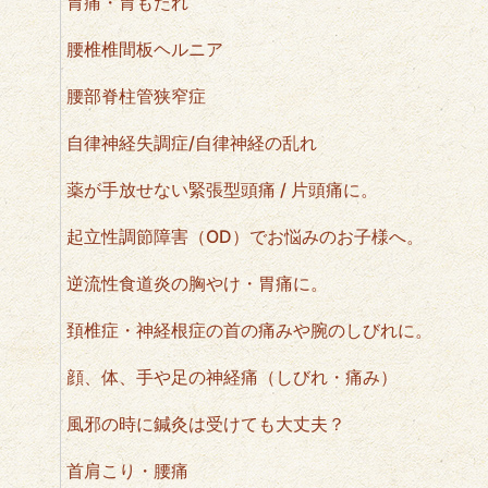
胃痛・胃もたれ
腰椎椎間板ヘルニア
腰部脊柱管狭窄症
自律神経失調症/自律神経の乱れ
薬が手放せない緊張型頭痛 / 片頭痛に。
起立性調節障害（OD）でお悩みのお子様へ。
逆流性食道炎の胸やけ・胃痛に。
頚椎症・神経根症の首の痛みや腕のしびれに。
顔、体、手や足の神経痛（しびれ・痛み）
風邪の時に鍼灸は受けても大丈夫？
首肩こり・腰痛