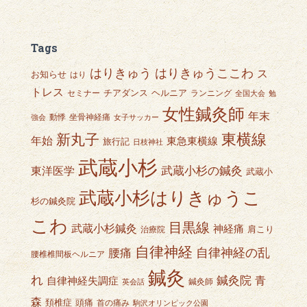
:
Tags
はりきゅうここわ
はりきゅう
ス
お知らせ
はり
トレス
チアダンス
ヘルニア
セミナー
ランニング
全国大会
勉
女性鍼灸師
年末
動悸
坐骨神経痛
強会
女子サッカー
東横線
新丸子
年始
東急東横線
旅行記
日枝神社
武蔵小杉
武蔵小杉の鍼灸
東洋医学
武蔵小
武蔵小杉はりきゅうこ
杉の鍼灸院
こわ
目黒線
武蔵小杉鍼灸
神経痛
肩こり
治療院
自律神経
自律神経の乱
腰痛
腰椎椎間板ヘルニア
鍼灸
れ
鍼灸院
青
自律神経失調症
鍼灸師
英会話
森
頭痛
頚椎症
首の痛み
駒沢オリンピック公園