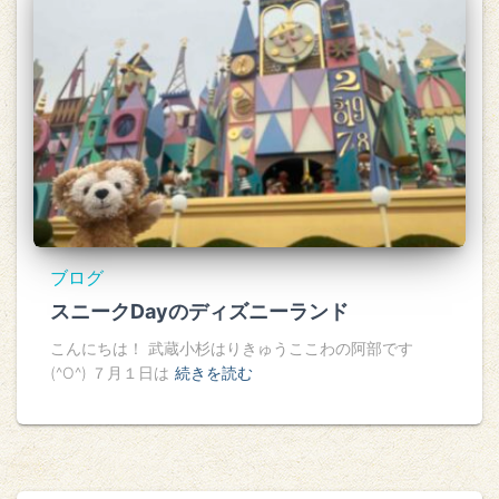
ブログ
スニークDayのディズニーランド
こんにちは！ 武蔵小杉はりきゅうここわの阿部です
(^O^) ７月１日は
続きを読む