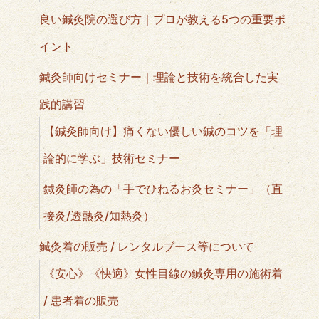
良い鍼灸院の選び方｜プロが教える5つの重要ポ
イント
鍼灸師向けセミナー｜理論と技術を統合した実
践的講習
【鍼灸師向け】痛くない優しい鍼のコツを「理
論的に学ぶ」技術セミナー
鍼灸師の為の「手でひねるお灸セミナー」（直
接灸/透熱灸/知熱灸）
鍼灸着の販売 / レンタルブース等について
《安心》《快適》女性目線の鍼灸専用の施術着
/ 患者着の販売