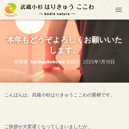
ナ
本年もどうぞよろしくお願いいた
します。
投稿者:
harikyukokowa
投稿日:
2025年1月18日
こんばんは、武蔵小杉はりきゅうここわの栗栖です。
ご挨拶が大変遅くなってしまいましたが、