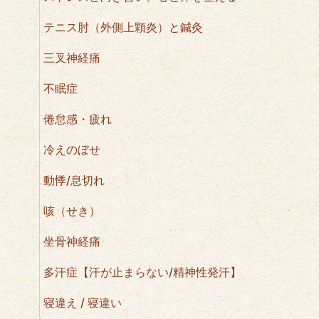
テニス肘（外側上顆炎）と鍼灸
三叉神経痛
不眠症
倦怠感・疲れ
冷えのぼせ
動悸/息切れ
咳（せき）
坐骨神経痛
多汗症【汗が止まらない/精神性発汗】
寝違え / 寝違い