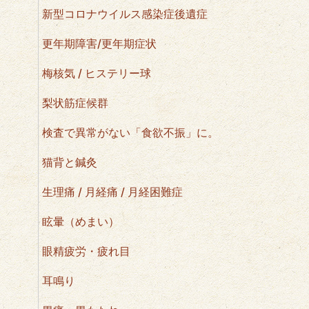
新型コロナウイルス感染症後遺症
更年期障害/更年期症状
梅核気 / ヒステリー球
梨状筋症候群
検査で異常がない「食欲不振」に。
猫背と鍼灸
生理痛 / 月経痛 / 月経困難症
眩暈（めまい）
眼精疲労・疲れ目
耳鳴り