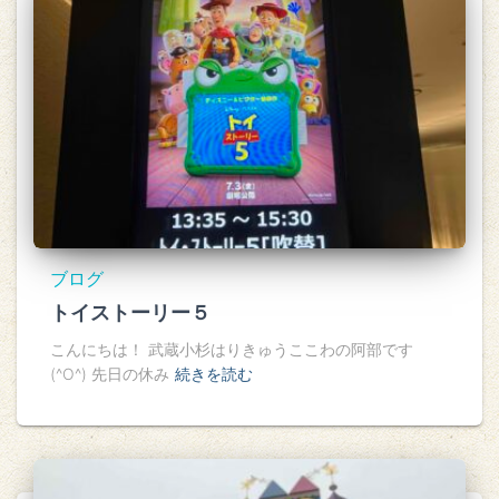
ブログ
トイストーリー５
こんにちは！ 武蔵小杉はりきゅうここわの阿部です
(^O^) 先日の休み
続きを読む