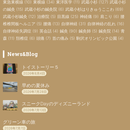
東急東横線
(10)
東横線
(34)
東洋医学
(11)
武蔵小杉
(127)
武蔵小杉
の鍼灸
(15)
武蔵小杉の鍼灸院
(6)
武蔵小杉はりきゅうここわ
(69)
武蔵小杉鍼灸
(12)
治療院
(5)
目黒線
(25)
神経痛
(9)
肩こり
(6)
腰
椎椎間板ヘルニア
(5)
腰痛
(13)
自律神経
(31)
自律神経の乱れ
(16)
自律神経失調症
(9)
英会話
(4)
鍼灸
(90)
鍼灸師
(5)
鍼灸院
(14)
青
森
(11)
頚椎症
(6)
頭痛
(7)
首の痛み
(5)
駒沢オリンピック公園
(4)
News&Blog
トイストーリー５
2026年8月4日
早めの夏休み
2026年7月28日
スニークDayのディズニーランド
2026年7月13日
グリーン車の旅
2026年7月7日