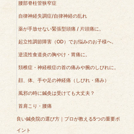
腰部脊柱管狭窄症
自律神経失調症/自律神経の乱れ
薬が手放せない緊張型頭痛 / 片頭痛に。
起立性調節障害（OD）でお悩みのお子様へ。
逆流性食道炎の胸やけ・胃痛に。
頚椎症・神経根症の首の痛みや腕のしびれに。
顔、体、手や足の神経痛（しびれ・痛み）
風邪の時に鍼灸は受けても大丈夫？
首肩こり・腰痛
良い鍼灸院の選び方｜プロが教える5つの重要ポ
イント