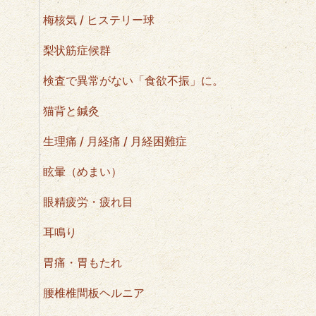
梅核気 / ヒステリー球
梨状筋症候群
検査で異常がない「食欲不振」に。
猫背と鍼灸
生理痛 / 月経痛 / 月経困難症
眩暈（めまい）
眼精疲労・疲れ目
耳鳴り
胃痛・胃もたれ
腰椎椎間板ヘルニア