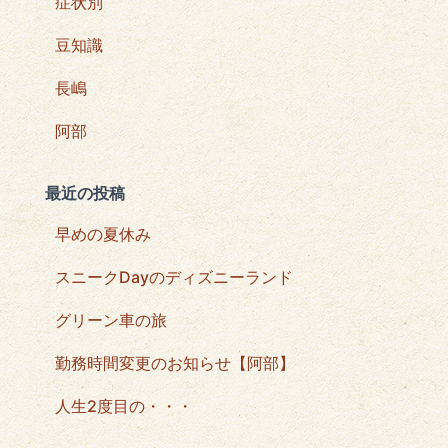
症状別
豆知識
長嶋
阿部
最近の投稿
早めの夏休み
スニークDayのディズニーランド
グリーン車の旅
勤務時間変更のお知らせ【阿部】
人生2度目の・・・