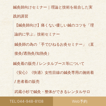
鍼灸師向けセミナー｜理論と技術を統合した実
践的講習
【鍼灸師向け】痛くない優しい鍼のコツを「理
論的に学ぶ」技術セミナー
鍼灸師の為の「手でひねるお灸セミナー」（直
接灸/透熱灸/知熱灸）
鍼灸着の販売 / レンタルブース等について
《安心》《快適》女性目線の鍼灸専用の施術着
/ 患者着の販売
武蔵小杉で鍼灸・整体ができるレンタルサロ
ン・施術ブースのご案内
TEL:044-948-8108
Web予約