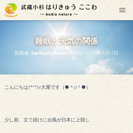
ナ
睡眠と天気の関係
投稿者:
harikyukokowa
投稿日:
2024年9月11日
こんにちは(*^^)v大屋です（●＾o＾●）
少し前、立て続けに台風が日本に上陸し