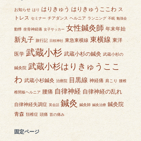
はりきゅうここわ
はりきゅう
ス
お知らせ
はり
トレス
チアダンス
ヘルニア
セミナー
ランニング
不眠
勉強会
女性鍼灸師
年末年始
動悸
坐骨神経痛
女子サッカー
東横線
新丸子
東急東横線
東洋
旅行記
日枝神社
武蔵小杉
武蔵小杉の鍼灸
医学
武蔵小杉の
武蔵小杉はりきゅうここ
鍼灸院
わ
目黒線
武蔵小杉鍼灸
神経痛
肩こり
治療院
腰椎
自律神経
自律神経の乱れ
腰痛
椎間板ヘルニア
鍼灸
鍼灸院
自律神経失調症
鍼灸師
英会話
鍼灸治療
青森
頭痛
頚椎症
首の痛み
固定ページ