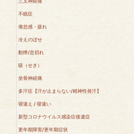
三叉神経痛
不眠症
倦怠感・疲れ
冷えのぼせ
動悸/息切れ
咳（せき）
坐骨神経痛
多汗症【汗が止まらない/精神性発汗】
寝違え / 寝違い
新型コロナウイルス感染症後遺症
更年期障害/更年期症状