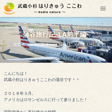
ナ
蒲谷旅行記-LA前半編-
投稿者:
harikyukokowa
投稿日:
2018年4月5日
こんにちは！
武蔵小杉はりきゅうここわの蒲谷です＾＾
２０１８年３月。
アメリカはロサンゼルスに行って参りました！