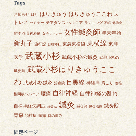
Tags
はりきゅうここわ
はりきゅう
ス
お知らせ
はり
トレス
チアダンス
ヘルニア
セミナー
ランニング
不眠
勉強会
女性鍼灸師
年末年始
動悸
坐骨神経痛
女子サッカー
東横線
新丸子
東急東横線
東洋
旅行記
日枝神社
武蔵小杉
武蔵小杉の鍼灸
医学
武蔵小杉の
武蔵小杉はりきゅうここ
鍼灸院
わ
目黒線
武蔵小杉鍼灸
神経痛
肩こり
治療院
腰椎
自律神経
自律神経の乱れ
腰痛
椎間板ヘルニア
鍼灸
鍼灸院
自律神経失調症
鍼灸師
英会話
鍼灸治療
青森
頭痛
頚椎症
首の痛み
固定ページ