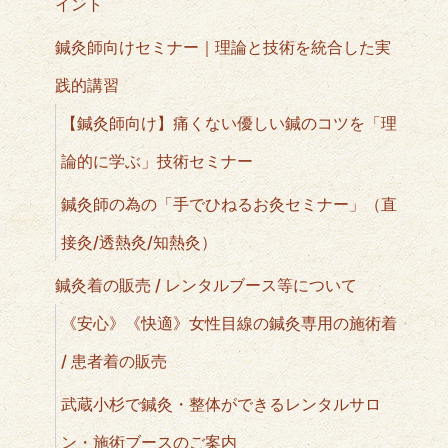
イント
鍼灸師向けセミナー｜理論と技術を統合した実
践的講習
【鍼灸師向け】痛くない優しい鍼のコツを「理
論的に学ぶ」技術セミナー
鍼灸師の為の「手でひねるお灸セミナー」（直
接灸/透熱灸/知熱灸）
鍼灸着の販売 / レンタルブース等について
《安心》《快適》女性目線の鍼灸専用の施術着
/ 患者着の販売
武蔵小杉で鍼灸・整体ができるレンタルサロ
ン・施術ブースのご案内