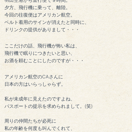
羽田空港から直行便で９時間。
夕方、飛行機に乗って、離陸。
今回の往復便はアメリカン航空。
ベルト着用のサインが消えたと同時に、
ドリンクの提供がありまして・・・
ここだけの話、飛行機が怖い私は、
飛行機で眠りにつきたいと思い、
お酒を頼むことにしたのですが・・・
アメリカン航空の
CA
さんに
日本の方はいらっしゃらず。
私が未成年に見えたのですよね、
パスポートの提示を求められまして。(笑)
周りの仲間たちが必死に
私の年齢を何度も叫んでくれて、