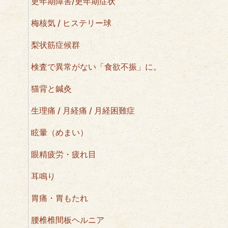
更年期障害/更年期症状
梅核気 / ヒステリー球
梨状筋症候群
検査で異常がない「食欲不振」に。
猫背と鍼灸
生理痛 / 月経痛 / 月経困難症
眩暈（めまい）
眼精疲労・疲れ目
耳鳴り
胃痛・胃もたれ
腰椎椎間板ヘルニア