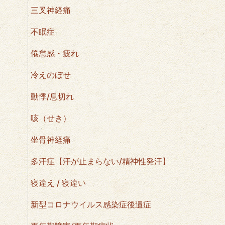
三叉神経痛
不眠症
倦怠感・疲れ
冷えのぼせ
動悸/息切れ
咳（せき）
坐骨神経痛
多汗症【汗が止まらない/精神性発汗】
寝違え / 寝違い
新型コロナウイルス感染症後遺症