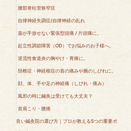
腰部脊柱管狭窄症
自律神経失調症/自律神経の乱れ
薬が手放せない緊張型頭痛 / 片頭痛に。
起立性調節障害（OD）でお悩みのお子様へ。
逆流性食道炎の胸やけ・胃痛に。
頚椎症・神経根症の首の痛みや腕のしびれに。
顔、体、手や足の神経痛（しびれ・痛み）
風邪の時に鍼灸は受けても大丈夫？
首肩こり・腰痛
良い鍼灸院の選び方｜プロが教える5つの重要ポ