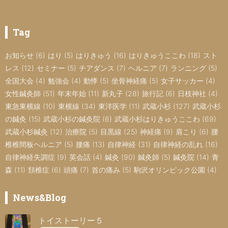
Tag
お知らせ
(6)
はり
(5)
はりきゅう
(16)
はりきゅうここわ
(18)
スト
レス
(12)
セミナー
(5)
チアダンス
(7)
ヘルニア
(7)
ランニング
(5)
全国大会
(4)
勉強会
(4)
動悸
(5)
坐骨神経痛
(5)
女子サッカー
(4)
女性鍼灸師
(51)
年末年始
(11)
新丸子
(28)
旅行記
(6)
日枝神社
(4)
東急東横線
(10)
東横線
(34)
東洋医学
(11)
武蔵小杉
(127)
武蔵小杉
の鍼灸
(15)
武蔵小杉の鍼灸院
(6)
武蔵小杉はりきゅうここわ
(69)
武蔵小杉鍼灸
(12)
治療院
(5)
目黒線
(25)
神経痛
(9)
肩こり
(6)
腰
椎椎間板ヘルニア
(5)
腰痛
(13)
自律神経
(31)
自律神経の乱れ
(16)
自律神経失調症
(9)
英会話
(4)
鍼灸
(90)
鍼灸師
(5)
鍼灸院
(14)
青
森
(11)
頚椎症
(6)
頭痛
(7)
首の痛み
(5)
駒沢オリンピック公園
(4)
News&Blog
トイストーリー５