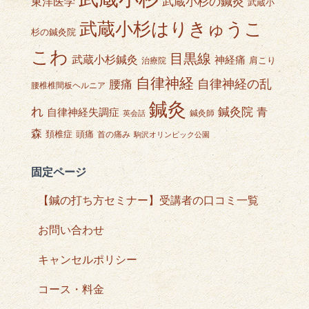
武蔵小杉の鍼灸
東洋医学
武蔵小
武蔵小杉はりきゅうこ
杉の鍼灸院
こわ
目黒線
武蔵小杉鍼灸
神経痛
肩こり
治療院
自律神経
自律神経の乱
腰痛
腰椎椎間板ヘルニア
鍼灸
れ
鍼灸院
青
自律神経失調症
鍼灸師
英会話
森
頭痛
頚椎症
首の痛み
駒沢オリンピック公園
固定ページ
【鍼の打ち方セミナー】受講者の口コミ一覧
お問い合わせ
キャンセルポリシー
コース・料金