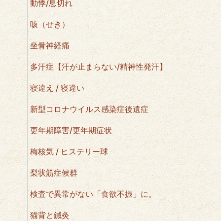
動悸/息切れ
咳（せき）
坐骨神経痛
多汗症【汗が止まらない/精神性発汗】
寝違え / 寝違い
新型コロナウイルス感染症後遺症
更年期障害/更年期症状
梅核気 / ヒステリー球
梨状筋症候群
検査で異常がない「食欲不振」に。
猫背と鍼灸