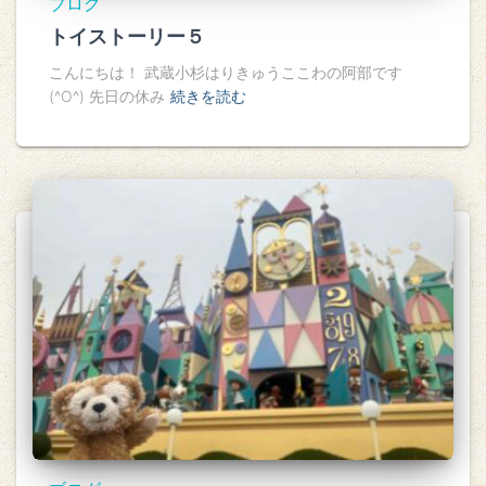
ブログ
トイストーリー５
こんにちは！ 武蔵小杉はりきゅうここわの阿部です
(^O^) 先日の休み
続きを読む