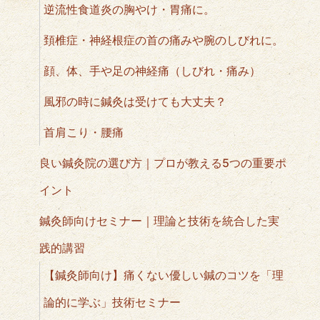
逆流性食道炎の胸やけ・胃痛に。
頚椎症・神経根症の首の痛みや腕のしびれに。
顔、体、手や足の神経痛（しびれ・痛み）
風邪の時に鍼灸は受けても大丈夫？
首肩こり・腰痛
良い鍼灸院の選び方｜プロが教える5つの重要ポ
イント
鍼灸師向けセミナー｜理論と技術を統合した実
践的講習
【鍼灸師向け】痛くない優しい鍼のコツを「理
論的に学ぶ」技術セミナー