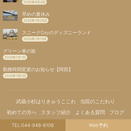
2026年8月4日
早めの夏休み
2026年7月28日
スニークDayのディズニーランド
2026年7月13日
グリーン車の旅
2026年7月7日
勤務時間変更のお知らせ【阿部】
2026年7月2日
武蔵小杉はりきゅうここわ
当院のこだわり
初めての方へ
スタッフ紹介
よくある質問
ブログ
治療院案内
お問い合わせ
キャンセルポリシー
TEL:044-948-8108
Web予約