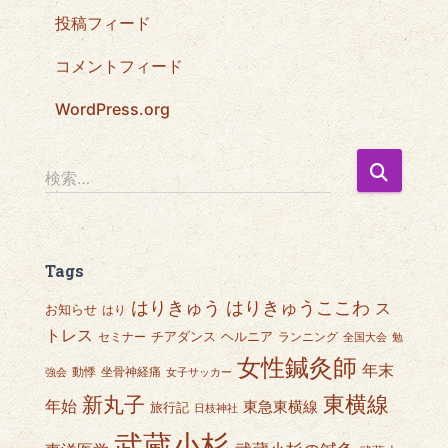
投稿フィード
コメントフィード
WordPress.org
検
検索…
索
:
Tags
はりきゅうここわ
はりきゅう
ス
お知らせ
はり
トレス
チアダンス
ヘルニア
セミナー
ランニング
全国大会
勉
女性鍼灸師
年末
動悸
坐骨神経痛
強会
女子サッカー
東横線
新丸子
年始
東急東横線
旅行記
日枝神社
武蔵小杉