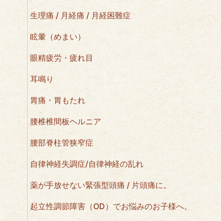
生理痛 / 月経痛 / 月経困難症
眩暈（めまい）
眼精疲労・疲れ目
耳鳴り
胃痛・胃もたれ
腰椎椎間板ヘルニア
腰部脊柱管狭窄症
自律神経失調症/自律神経の乱れ
薬が手放せない緊張型頭痛 / 片頭痛に。
起立性調節障害（OD）でお悩みのお子様へ。