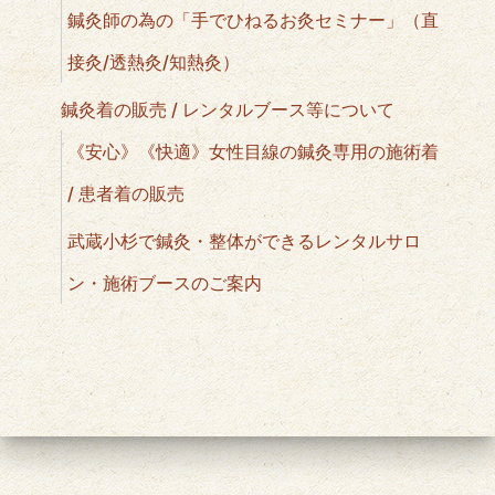
鍼灸師の為の「手でひねるお灸セミナー」（直
接灸/透熱灸/知熱灸）
鍼灸着の販売 / レンタルブース等について
《安心》《快適》女性目線の鍼灸専用の施術着
/ 患者着の販売
武蔵小杉で鍼灸・整体ができるレンタルサロ
ン・施術ブースのご案内