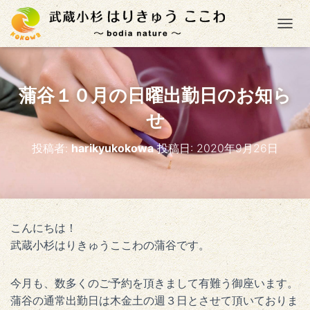
ナ
蒲谷１０月の日曜出勤日のお知ら
せ
投稿者:
harikyukokowa
投稿日:
2020年9月26日
こんにちは！
武蔵小杉はりきゅうここわの蒲谷です。
今月も、数多くのご予約を頂きまして有難う御座います。
蒲谷の通常出勤日は木金土の週３日とさせて頂いておりま