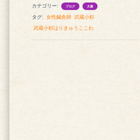
カテゴリー:
ブログ
大屋
タグ:
女性鍼灸師
武蔵小杉
武蔵小杉はりきゅうここわ