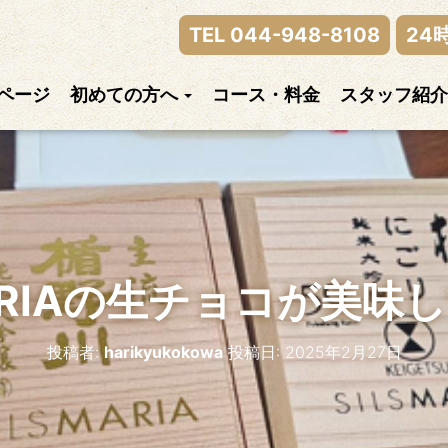
律神経の乱れまでご相談下さい。
TEL 044-948-8108
24
ページ
初めての方へ
コース・料金
スタッフ紹介
MARIAの生チョコが美味
投稿者:
harikyukokowa
投稿日:
2025年2月27日