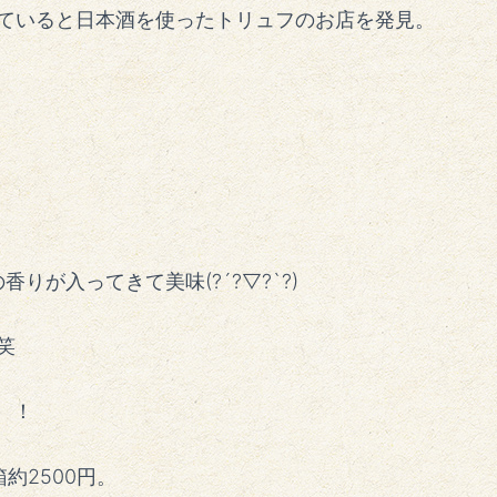
ていると
日本酒を使ったトリュフのお店を発見。
りが入ってきて美味(?´?▽?`?)
笑
、！
箱約2500円。