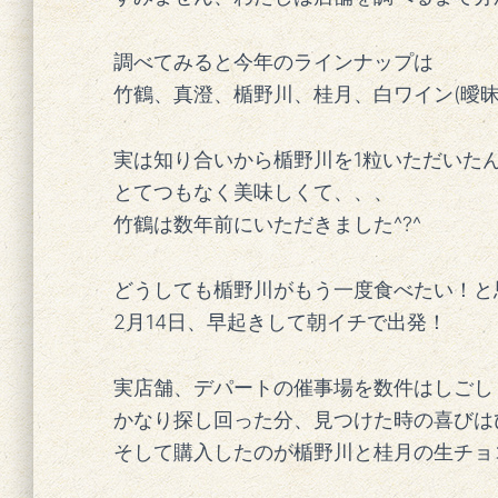
調べてみると今年のラインナップは
竹鶴、真澄、楯野川、桂月、白ワイン(曖昧
実は知り合いから楯野川を1粒いただいた
とてつもなく美味しくて、、、
竹鶴は数年前にいただきました^?^
どうしても楯野川がもう一度食べたい！と
2月14日、早起きして朝イチで出発！
実店舗、デパートの催事場を数件はしごし
かなり探し回った分、見つけた時の喜びは
そして購入したのが楯野川と桂月の生チョ