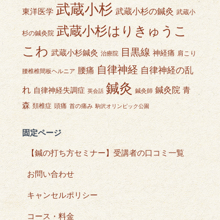
武蔵小杉
武蔵小杉の鍼灸
東洋医学
武蔵小
武蔵小杉はりきゅうこ
杉の鍼灸院
こわ
目黒線
武蔵小杉鍼灸
神経痛
肩こり
治療院
自律神経
自律神経の乱
腰痛
腰椎椎間板ヘルニア
鍼灸
れ
鍼灸院
青
自律神経失調症
鍼灸師
英会話
森
頭痛
頚椎症
首の痛み
駒沢オリンピック公園
固定ページ
【鍼の打ち方セミナー】受講者の口コミ一覧
お問い合わせ
キャンセルポリシー
コース・料金