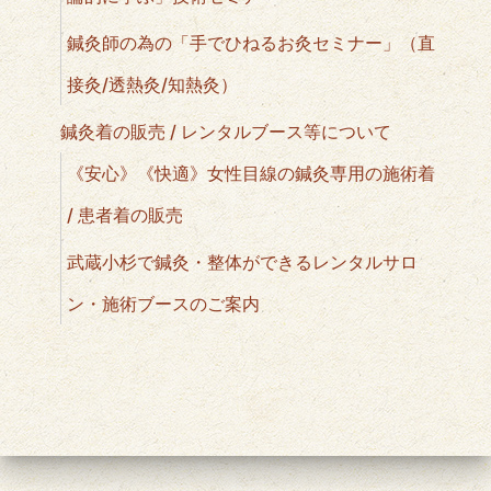
鍼灸師の為の「手でひねるお灸セミナー」（直
接灸/透熱灸/知熱灸）
鍼灸着の販売 / レンタルブース等について
《安心》《快適》女性目線の鍼灸専用の施術着
/ 患者着の販売
武蔵小杉で鍼灸・整体ができるレンタルサロ
ン・施術ブースのご案内