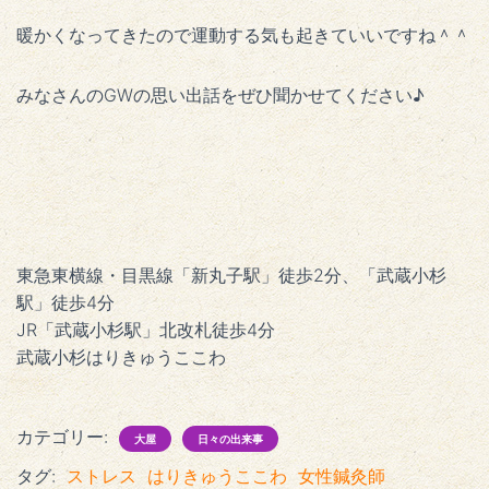
暖かくなってきたので運動する気も起きていいですね＾＾
みなさんのGWの思い出話をぜひ聞かせてください♪
東急東横線・目黒線「新丸子駅」徒歩2分、「武蔵小杉
駅」徒歩4分
JR「武蔵小杉駅」北改札徒歩4分
武蔵小杉はりきゅうここわ
カテゴリー:
大屋
日々の出来事
タグ:
ストレス
はりきゅうここわ
女性鍼灸師