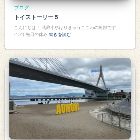
ブログ
トイストーリー５
こんにちは！ 武蔵小杉はりきゅうここわの阿部です
(^O^) 先日の休み
続きを読む