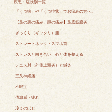
疾患・症状別一覧
「うつ病」や「うつ症状」でお悩みの方へ。
【足の裏の痛み、踵の痛み】足底筋膜炎
ぎっくり（ギックリ）腰
ストレートネック・スマホ首
ストレスと向き合い、心と体を整える
テニス肘（外側上顆炎）と鍼灸
三叉神経痛
不眠症
倦怠感・疲れ
冷えのぼせ