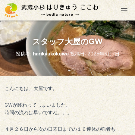
ナ
スタッフ大屋のGW
投稿者:
harikyukokowa
投稿日:
2025年5月7日
こんにちは、大屋です。
GWが終わってしまいました。
時間の流れは早いですね。。。
４月２６日から次の日曜日までの１６連休の強者も