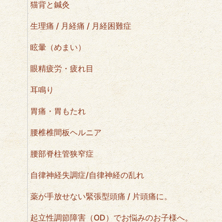
猫背と鍼灸
生理痛 / 月経痛 / 月経困難症
眩暈（めまい）
眼精疲労・疲れ目
耳鳴り
胃痛・胃もたれ
腰椎椎間板ヘルニア
腰部脊柱管狭窄症
自律神経失調症/自律神経の乱れ
薬が手放せない緊張型頭痛 / 片頭痛に。
起立性調節障害（OD）でお悩みのお子様へ。