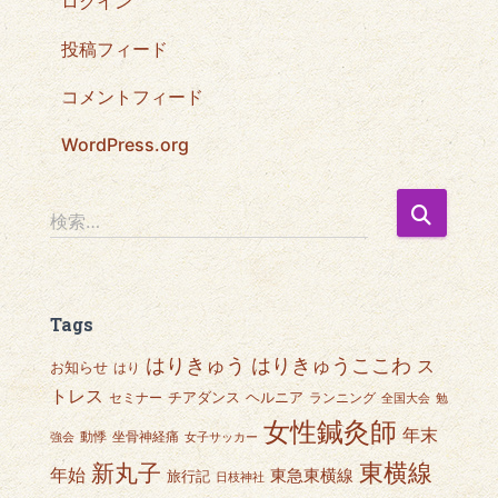
ログイン
投稿フィード
コメントフィード
WordPress.org
検
検索…
索
:
Tags
はりきゅうここわ
はりきゅう
ス
お知らせ
はり
トレス
チアダンス
ヘルニア
セミナー
ランニング
全国大会
勉
女性鍼灸師
年末
動悸
坐骨神経痛
強会
女子サッカー
東横線
新丸子
年始
東急東横線
旅行記
日枝神社