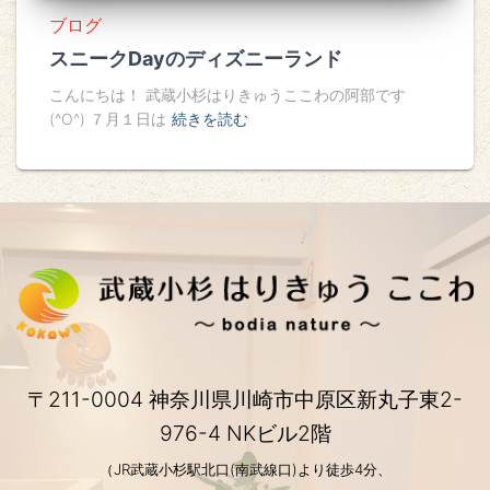
ブログ
スニークDayのディズニーランド
こんにちは！ 武蔵小杉はりきゅうここわの阿部です
(^O^) ７月１日は
続きを読む
〒211-0004 神奈川県川崎市中原区新丸子東2-
976-4 NKビル2階
（JR武蔵小杉駅北口(南武線口)より徒歩4分、