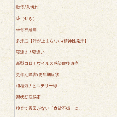
動悸/息切れ
咳（せき）
坐骨神経痛
多汗症【汗が止まらない/精神性発汗】
寝違え / 寝違い
新型コロナウイルス感染症後遺症
更年期障害/更年期症状
梅核気 / ヒステリー球
梨状筋症候群
検査で異常がない「食欲不振」に。