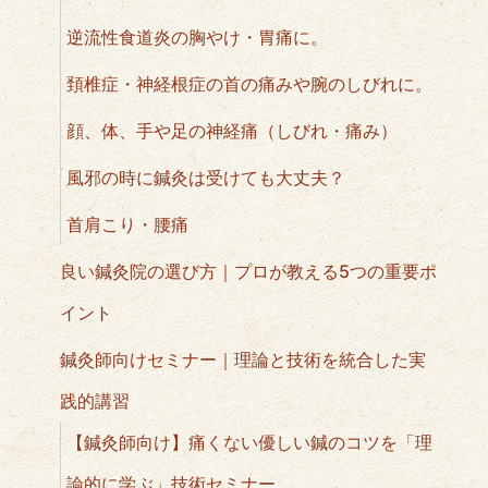
逆流性食道炎の胸やけ・胃痛に。
頚椎症・神経根症の首の痛みや腕のしびれに。
顔、体、手や足の神経痛（しびれ・痛み）
風邪の時に鍼灸は受けても大丈夫？
首肩こり・腰痛
良い鍼灸院の選び方｜プロが教える5つの重要ポ
イント
鍼灸師向けセミナー｜理論と技術を統合した実
践的講習
【鍼灸師向け】痛くない優しい鍼のコツを「理
論的に学ぶ」技術セミナー