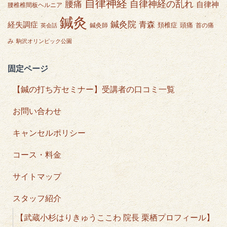
自律神経
自律神経の乱れ
腰痛
自律神
腰椎椎間板ヘルニア
鍼灸
鍼灸院
青森
経失調症
頭痛
頚椎症
鍼灸師
首の痛
英会話
み
駒沢オリンピック公園
固定ページ
【鍼の打ち方セミナー】受講者の口コミ一覧
お問い合わせ
キャンセルポリシー
コース・料金
サイトマップ
スタッフ紹介
【武蔵小杉はりきゅうここわ 院長 栗栖プロフィール】