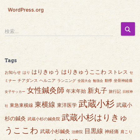
WordPress.org
検
検索…
索
:
Tags
はりきゅうここわ
はりきゅう
ストレス
お知らせ
はり
セ
チアダンス
ヘルニア
ミナー
ランニング
動悸
坐骨神経痛
全国大会
勉強会
女性鍼灸師
新丸子
年末年始
旅行記
女子サッカー
日枝神
武蔵小杉
東横線
武蔵小
東急東横線
東洋医学
社
武蔵小杉はりきゅ
杉の鍼灸
武蔵小杉の鍼灸院
うここわ
目黒線
武蔵小杉鍼灸
神経痛
肩こり
治療院