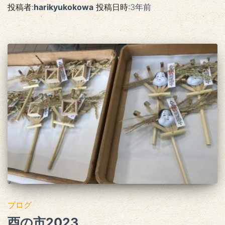
投稿者:
harikyukokowa
投稿日時:
3年
前
ブログ
酉の市2023