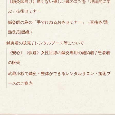
【鍼灸師向け】痛くない優しい鍼のコツを「理論的に学
ぶ」技術セミナー
鍼灸師の為の「手でひねるお灸セミナー」（直接灸/透
熱灸/知熱灸）
鍼灸着の販売 / レンタルブース等について
《安心》《快適》女性目線の鍼灸専用の施術着 / 患者着
の販売
武蔵小杉で鍼灸・整体ができるレンタルサロン・施術ブ
ースのご案内