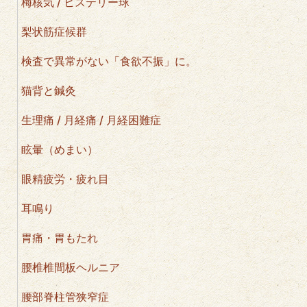
梅核気 / ヒステリー球
梨状筋症候群
検査で異常がない「食欲不振」に。
猫背と鍼灸
生理痛 / 月経痛 / 月経困難症
眩暈（めまい）
眼精疲労・疲れ目
耳鳴り
胃痛・胃もたれ
腰椎椎間板ヘルニア
腰部脊柱管狭窄症