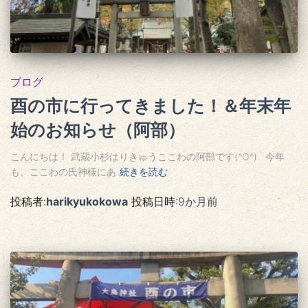
ブログ
酉の市に行ってきました！＆年末年
始のお知らせ（阿部）
こんにちは！ 武蔵小杉はりきゅうここわの阿部です(^O^) 今年
も、ここわの氏神様にあ
続きを読む
投稿者:
harikyukokowa
投稿日時:
9か月
前