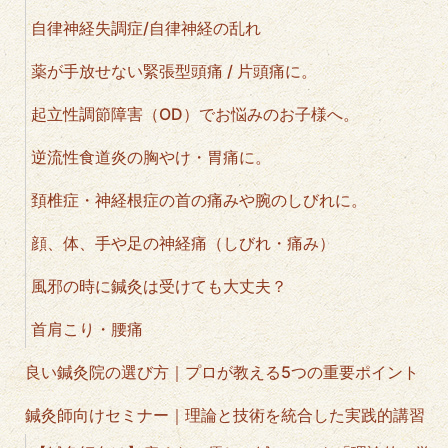
自律神経失調症/自律神経の乱れ
薬が手放せない緊張型頭痛 / 片頭痛に。
起立性調節障害（OD）でお悩みのお子様へ。
逆流性食道炎の胸やけ・胃痛に。
頚椎症・神経根症の首の痛みや腕のしびれに。
顔、体、手や足の神経痛（しびれ・痛み）
風邪の時に鍼灸は受けても大丈夫？
首肩こり・腰痛
良い鍼灸院の選び方｜プロが教える5つの重要ポイント
鍼灸師向けセミナー｜理論と技術を統合した実践的講習