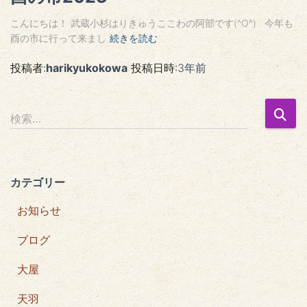
こんにちは！ 武蔵小杉はりきゅうここわの阿部です(^O^) 今年も
酉の市に行って来まし
続きを読む
投稿者:
harikyukokowa
投稿日時:
3年
前
検
検索…
索
:
カテゴリー
お知らせ
ブログ
大屋
天羽