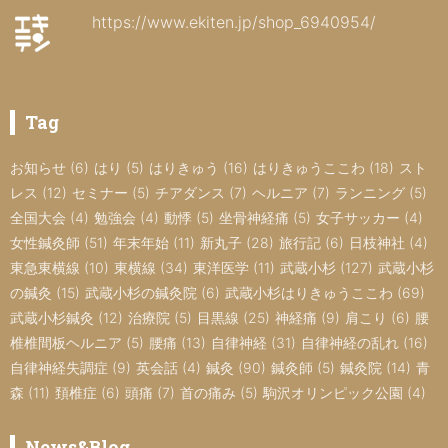
https://www.ekiten.jp/shop_6940954/
Tag
お知らせ
(6)
はり
(5)
はりきゅう
(16)
はりきゅうここわ
(18)
スト
レス
(12)
セミナー
(5)
チアダンス
(7)
ヘルニア
(7)
ランニング
(5)
全国大会
(4)
勉強会
(4)
動悸
(5)
坐骨神経痛
(5)
女子サッカー
(4)
女性鍼灸師
(51)
年末年始
(11)
新丸子
(28)
旅行記
(6)
日枝神社
(4)
東急東横線
(10)
東横線
(34)
東洋医学
(11)
武蔵小杉
(127)
武蔵小杉
の鍼灸
(15)
武蔵小杉の鍼灸院
(6)
武蔵小杉はりきゅうここわ
(69)
武蔵小杉鍼灸
(12)
治療院
(5)
目黒線
(25)
神経痛
(9)
肩こり
(6)
腰
椎椎間板ヘルニア
(5)
腰痛
(13)
自律神経
(31)
自律神経の乱れ
(16)
自律神経失調症
(9)
英会話
(4)
鍼灸
(90)
鍼灸師
(5)
鍼灸院
(14)
青
森
(11)
頚椎症
(6)
頭痛
(7)
首の痛み
(5)
駒沢オリンピック公園
(4)
News&Blog