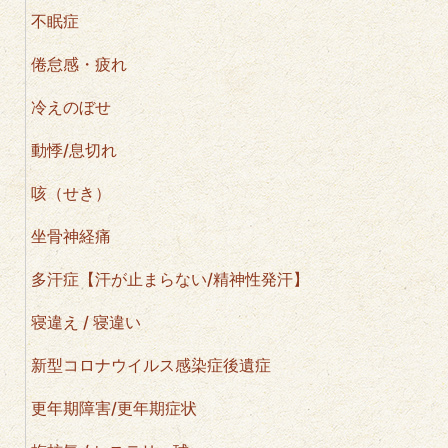
不眠症
倦怠感・疲れ
冷えのぼせ
動悸/息切れ
咳（せき）
坐骨神経痛
多汗症【汗が止まらない/精神性発汗】
寝違え / 寝違い
新型コロナウイルス感染症後遺症
更年期障害/更年期症状