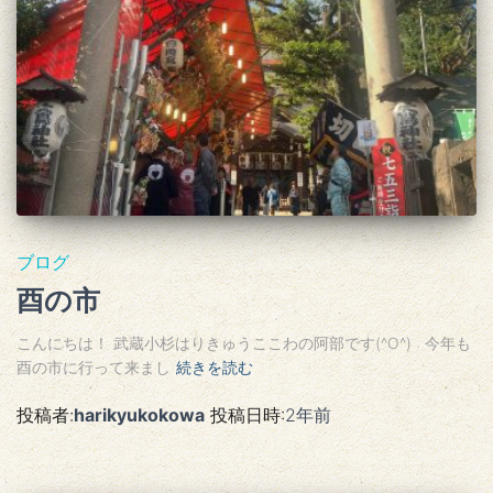
ブログ
酉の市
こんにちは！ 武蔵小杉はりきゅうここわの阿部です(^O^) 今年も
酉の市に行って来まし
続きを読む
投稿者:
harikyukokowa
投稿日時:
2年
前