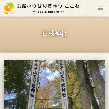
ナ
日枝神社