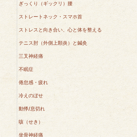
ぎっくり（ギックリ）腰
ストレートネック・スマホ首
ストレスと向き合い、心と体を整える
テニス肘（外側上顆炎）と鍼灸
三叉神経痛
不眠症
倦怠感・疲れ
冷えのぼせ
動悸/息切れ
咳（せき）
坐骨神経痛