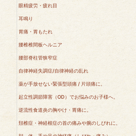
眼精疲労・疲れ目
耳鳴り
胃痛・胃もたれ
腰椎椎間板ヘルニア
腰部脊柱管狭窄症
自律神経失調症/自律神経の乱れ
薬が手放せない緊張型頭痛 / 片頭痛に。
起立性調節障害（OD）でお悩みのお子様へ。
逆流性食道炎の胸やけ・胃痛に。
頚椎症・神経根症の首の痛みや腕のしびれに。
顔、体、手や足の神経痛（しびれ・痛み）