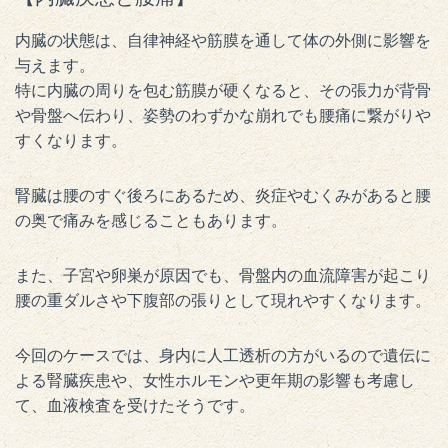
内臓の状態は、自律神経や筋膜を通して体の外側に影響を
与えます。
特に内臓の周りを包む筋膜が硬くなると、その張力が背骨
や骨盤へ伝わり、姿勢のわずかな崩れでも腰痛に繋がりや
すくなります。
腎臓は腰のすぐ後ろにあるため、炎症やむくみがあると腰
の奥で痛みを感じることもあります。
また、子宮や卵巣が原因でも、骨盤内の血流障害が起こり
腰の重ダルさや下腹部の張りとして現れやすくなります。
今回のケースでは、身内に人工透析の方がいるので遺伝に
よる腎臓疾患や、女性ホルモンや更年期の影響も考慮し
て、血液検査を受けたそうです。