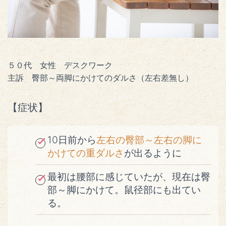
５０代 女性 デスクワーク
主訴 臀部～両脚にかけてのダルさ（左右差無し）
【症状】
10日前から
左右の臀部～左右の脚に
かけての重ダルさ
が出るように
最初は腰部に感じていたが、現在は臀
部～脚にかけて。鼠径部にも出てい
る。