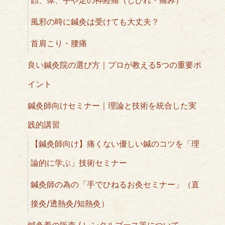
風邪の時に鍼灸は受けても大丈夫？
首肩こり・腰痛
良い鍼灸院の選び方｜プロが教える5つの重要ポ
イント
鍼灸師向けセミナー｜理論と技術を統合した実
践的講習
【鍼灸師向け】痛くない優しい鍼のコツを「理
論的に学ぶ」技術セミナー
鍼灸師の為の「手でひねるお灸セミナー」（直
接灸/透熱灸/知熱灸）
鍼灸着の販売 / レンタルブース等について