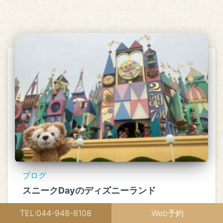
ブログ
スニークDayのディズニーランド
こんにちは！ 武蔵小杉はりきゅうここわの阿部です
TEL:044-948-8108
Web予約
(^O^) ７月１日は
続きを読む