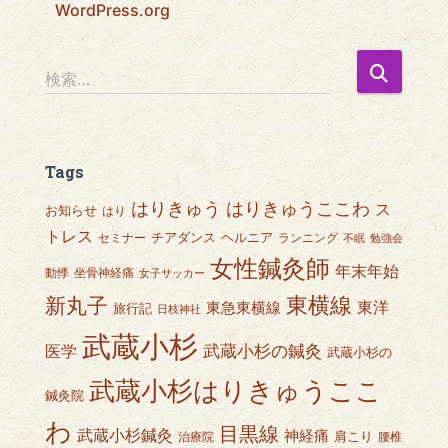
WordPress.org
検
検索…
索
:
Tags
はりきゅうここわ
はりきゅう
ス
お知らせ
はり
トレス
チアダンス
ヘルニア
セミナー
ランニング
不眠
勉強会
女性鍼灸師
年末年始
動悸
坐骨神経痛
女子サッカー
東横線
新丸子
東急東横線
東洋
旅行記
日枝神社
武蔵小杉
武蔵小杉の鍼灸
医学
武蔵小杉の
武蔵小杉はりきゅうここ
鍼灸院
わ
目黒線
武蔵小杉鍼灸
神経痛
肩こり
治療院
腰椎