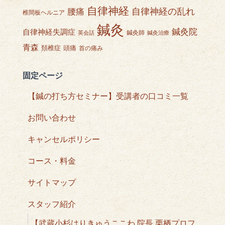
自律神経
自律神経の乱れ
腰痛
椎間板ヘルニア
鍼灸
鍼灸院
自律神経失調症
鍼灸師
英会話
鍼灸治療
青森
頭痛
頚椎症
首の痛み
固定ページ
【鍼の打ち方セミナー】受講者の口コミ一覧
お問い合わせ
キャンセルポリシー
コース・料金
サイトマップ
スタッフ紹介
【武蔵小杉はりきゅうここわ 院長 栗栖プロフ