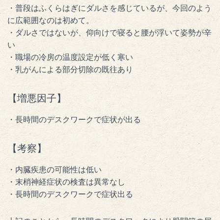
・普段はふくらはぎにダルさを感じているが、今回のよう
に広範囲なのは初めて。
・ダルさではないが、仰向けで寝ると腰が浮いて姿勢が辛
い
・職場の冷房の温度設定が低く寒い
・乳がんによる部分切除の既往あり
【増悪因子】
・長時間のデスクワークで症状が出る
【考察】
・内臓疾患の可能性は低い
・末梢神経症状の検査は異常なし
・長時間のデスクワークで症状出る