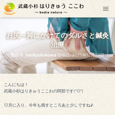
ナ
お尻～脚にかけてのダルさと鍼灸
治療
投稿者:
harikyukokowa
投稿日:
2025年12月23日
こんにちは！
武蔵小杉はりきゅうここわの阿部です(^O^)
12月に入り、今年も残すところあと少しですね♪