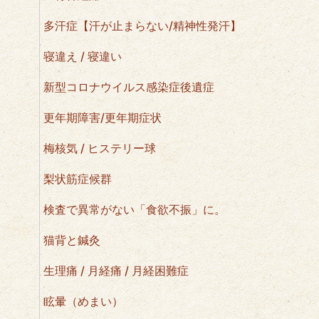
多汗症【汗が止まらない/精神性発汗】
寝違え / 寝違い
新型コロナウイルス感染症後遺症
更年期障害/更年期症状
梅核気 / ヒステリー球
梨状筋症候群
検査で異常がない「食欲不振」に。
猫背と鍼灸
生理痛 / 月経痛 / 月経困難症
眩暈（めまい）