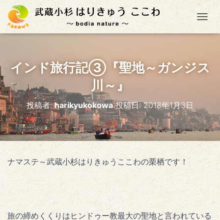
ナ
インド旅行記③『聖地～ガンジス
川～』
投稿者:
harikyukokowa
投稿日:
2018年1月3日
ナマステ～武蔵小杉はりきゅうここわの栗栖です！
旅の締めくくりはヒンドゥー教最大の聖地と言われている