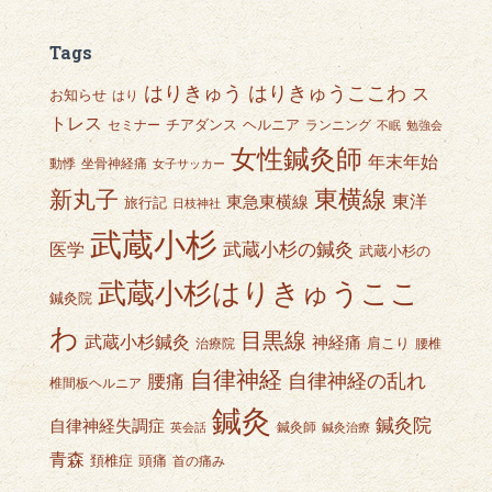
Tags
はりきゅうここわ
はりきゅう
ス
お知らせ
はり
トレス
チアダンス
ヘルニア
セミナー
ランニング
不眠
勉強会
女性鍼灸師
年末年始
動悸
坐骨神経痛
女子サッカー
東横線
新丸子
東急東横線
東洋
旅行記
日枝神社
武蔵小杉
武蔵小杉の鍼灸
医学
武蔵小杉の
武蔵小杉はりきゅうここ
鍼灸院
わ
目黒線
武蔵小杉鍼灸
神経痛
肩こり
治療院
腰椎
自律神経
自律神経の乱れ
腰痛
椎間板ヘルニア
鍼灸
鍼灸院
自律神経失調症
鍼灸師
英会話
鍼灸治療
青森
頭痛
頚椎症
首の痛み