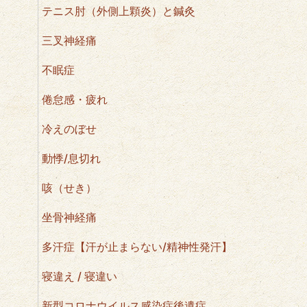
テニス肘（外側上顆炎）と鍼灸
三叉神経痛
不眠症
倦怠感・疲れ
冷えのぼせ
動悸/息切れ
咳（せき）
坐骨神経痛
多汗症【汗が止まらない/精神性発汗】
寝違え / 寝違い
新型コロナウイルス感染症後遺症