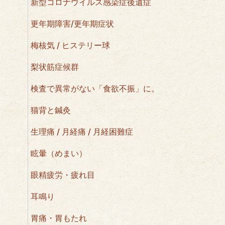
新型コロナウイルス感染症後遺症
更年期障害/更年期症状
梅核気 / ヒステリー球
梨状筋症候群
検査で異常がない「食欲不振」に。
猫背と鍼灸
生理痛 / 月経痛 / 月経困難症
眩暈（めまい）
眼精疲労・疲れ目
耳鳴り
胃痛・胃もたれ