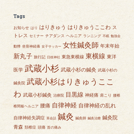
:
Tags
はりきゅうここわ
はりきゅう
ス
お知らせ
はり
トレス
チアダンス
ヘルニア
セミナー
ランニング
不眠
勉強会
女性鍼灸師
年末年始
動悸
坐骨神経痛
女子サッカー
東横線
新丸子
東急東横線
東洋
旅行記
日枝神社
武蔵小杉
武蔵小杉の鍼灸
医学
武蔵小杉の
武蔵小杉はりきゅうここ
鍼灸院
わ
目黒線
武蔵小杉鍼灸
神経痛
肩こり
治療院
腰椎
自律神経
自律神経の乱れ
腰痛
椎間板ヘルニア
鍼灸
鍼灸院
自律神経失調症
鍼灸師
英会話
鍼灸治療
青森
頭痛
頚椎症
首の痛み