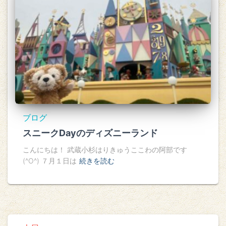
ブログ
スニークDayのディズニーランド
こんにちは！ 武蔵小杉はりきゅうここわの阿部です
(^O^) ７月１日は
続きを読む