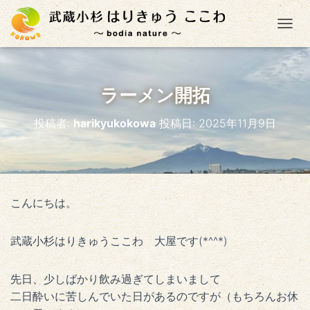
ナ
ラーメン開拓
投稿者:
harikyukokowa
投稿日:
2025年11月9日
こんにちは。
武蔵小杉はりきゅうここわ 大屋です(*^^*)
先日、少しばかり飲み過ぎてしまいまして
二日酔いに苦しんでいた日があるのですが（もちろんお休