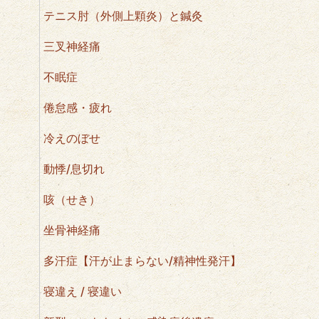
テニス肘（外側上顆炎）と鍼灸
三叉神経痛
不眠症
倦怠感・疲れ
冷えのぼせ
動悸/息切れ
咳（せき）
坐骨神経痛
多汗症【汗が止まらない/精神性発汗】
寝違え / 寝違い