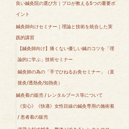
良い鍼灸院の選び方｜プロが教える5つの重要ポ
イント
鍼灸師向けセミナー｜理論と技術を統合した実
践的講習
【鍼灸師向け】痛くない優しい鍼のコツを「理
論的に学ぶ」技術セミナー
鍼灸師の為の「手でひねるお灸セミナー」（直
接灸/透熱灸/知熱灸）
鍼灸着の販売 / レンタルブース等について
《安心》《快適》女性目線の鍼灸専用の施術着
/ 患者着の販売