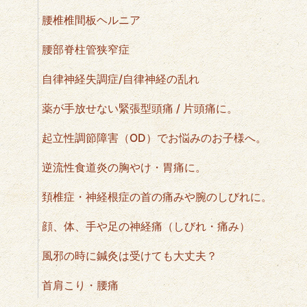
腰椎椎間板ヘルニア
腰部脊柱管狭窄症
自律神経失調症/自律神経の乱れ
薬が手放せない緊張型頭痛 / 片頭痛に。
起立性調節障害（OD）でお悩みのお子様へ。
逆流性食道炎の胸やけ・胃痛に。
頚椎症・神経根症の首の痛みや腕のしびれに。
顔、体、手や足の神経痛（しびれ・痛み）
風邪の時に鍼灸は受けても大丈夫？
首肩こり・腰痛