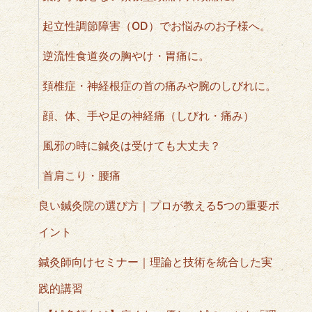
起立性調節障害（OD）でお悩みのお子様へ。
逆流性食道炎の胸やけ・胃痛に。
頚椎症・神経根症の首の痛みや腕のしびれに。
顔、体、手や足の神経痛（しびれ・痛み）
風邪の時に鍼灸は受けても大丈夫？
首肩こり・腰痛
良い鍼灸院の選び方｜プロが教える5つの重要ポ
イント
鍼灸師向けセミナー｜理論と技術を統合した実
践的講習