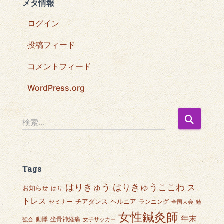
メタ情報
ログイン
投稿フィード
コメントフィード
WordPress.org
検
検索…
索
:
Tags
はりきゅうここわ
はりきゅう
ス
お知らせ
はり
トレス
チアダンス
ヘルニア
セミナー
ランニング
全国大会
勉
女性鍼灸師
年末
動悸
坐骨神経痛
強会
女子サッカー