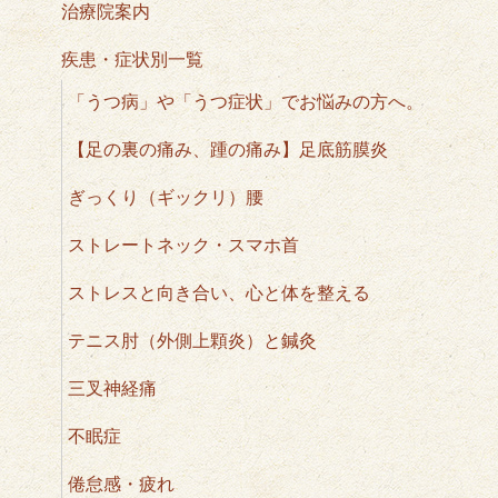
治療院案内
疾患・症状別一覧
「うつ病」や「うつ症状」でお悩みの方へ。
【足の裏の痛み、踵の痛み】足底筋膜炎
ぎっくり（ギックリ）腰
ストレートネック・スマホ首
ストレスと向き合い、心と体を整える
テニス肘（外側上顆炎）と鍼灸
三叉神経痛
不眠症
倦怠感・疲れ