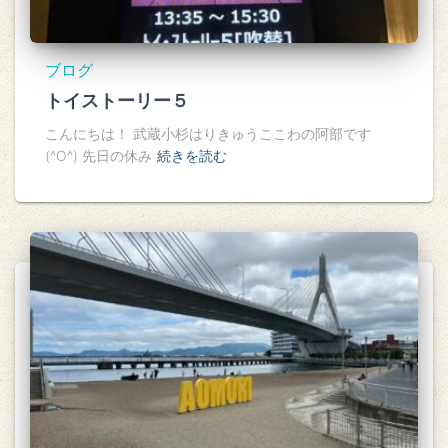
ブログ
トイストーリー５
こんにちは！ 武蔵小杉はりきゅうここわの阿部です
(^O^) 先日の休み
続きを読む