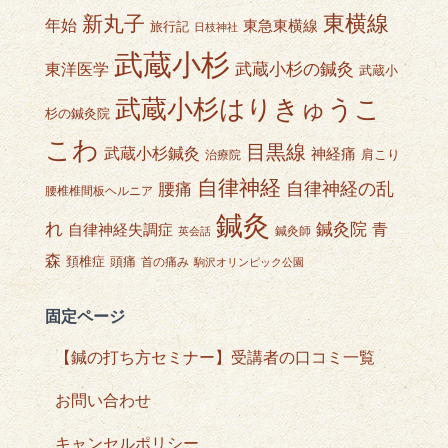
東横線
新丸子
年始
東急東横線
旅行記
日枝神社
武蔵小杉
武蔵小杉の鍼灸
東洋医学
武蔵小
武蔵小杉はりきゅうこ
杉の鍼灸院
こわ
目黒線
武蔵小杉鍼灸
神経痛
肩こり
治療院
自律神経
自律神経の乱
腰痛
腰椎椎間板ヘルニア
鍼灸
れ
鍼灸院
青
自律神経失調症
鍼灸師
英会話
森
頭痛
頚椎症
首の痛み
駒沢オリンピック公園
固定ページ
【鍼の打ち方セミナー】受講者の口コミ一覧
お問い合わせ
キャンセルポリシー