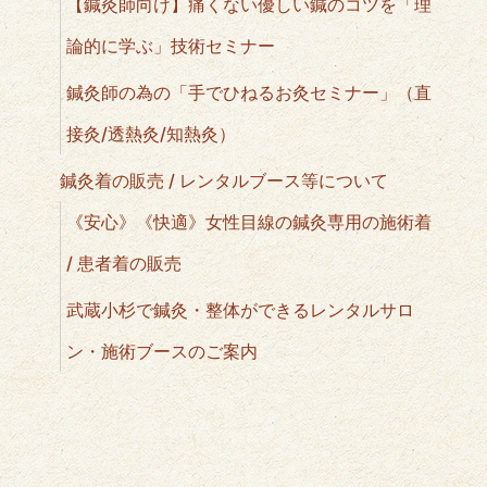
【鍼灸師向け】痛くない優しい鍼のコツを「理
論的に学ぶ」技術セミナー
鍼灸師の為の「手でひねるお灸セミナー」（直
接灸/透熱灸/知熱灸）
鍼灸着の販売 / レンタルブース等について
《安心》《快適》女性目線の鍼灸専用の施術着
/ 患者着の販売
武蔵小杉で鍼灸・整体ができるレンタルサロ
ン・施術ブースのご案内