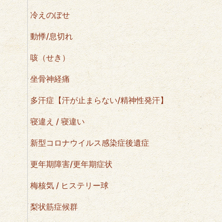
冷えのぼせ
動悸/息切れ
咳（せき）
坐骨神経痛
多汗症【汗が止まらない/精神性発汗】
寝違え / 寝違い
新型コロナウイルス感染症後遺症
更年期障害/更年期症状
梅核気 / ヒステリー球
梨状筋症候群