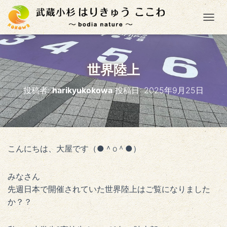
ナ
世界陸上
投稿者:
harikyukokowa
投稿日:
2025年9月25日
こんにちは、大屋です（●＾o＾●）
みなさん
先週日本で開催されていた世界陸上はご覧になりました
か？？