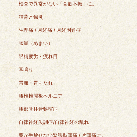
検査で異常がない「食欲不振」に。
猫背と鍼灸
生理痛 / 月経痛 / 月経困難症
眩暈（めまい）
眼精疲労・疲れ目
耳鳴り
胃痛・胃もたれ
腰椎椎間板ヘルニア
腰部脊柱管狭窄症
自律神経失調症/自律神経の乱れ
薬が手放せない緊張型頭痛 / 片頭痛に。