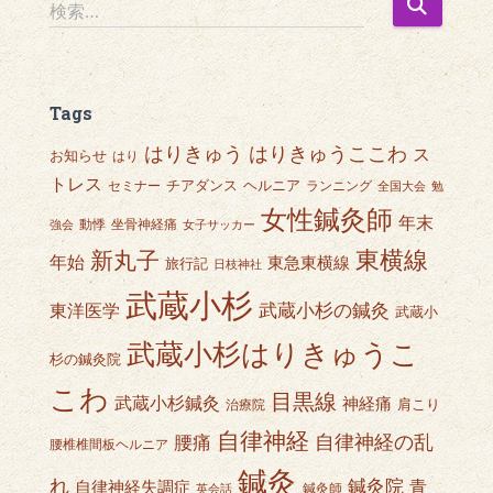
検
検索…
索
:
Tags
はりきゅうここわ
はりきゅう
ス
お知らせ
はり
トレス
チアダンス
ヘルニア
セミナー
ランニング
全国大会
勉
女性鍼灸師
年末
動悸
坐骨神経痛
強会
女子サッカー
東横線
新丸子
年始
東急東横線
旅行記
日枝神社
武蔵小杉
武蔵小杉の鍼灸
東洋医学
武蔵小
武蔵小杉はりきゅうこ
杉の鍼灸院
こわ
目黒線
武蔵小杉鍼灸
神経痛
肩こり
治療院
自律神経
自律神経の乱
腰痛
腰椎椎間板ヘルニア
鍼灸
れ
鍼灸院
青
自律神経失調症
鍼灸師
英会話