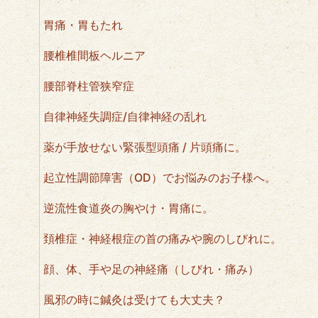
胃痛・胃もたれ
腰椎椎間板ヘルニア
腰部脊柱管狭窄症
自律神経失調症/自律神経の乱れ
薬が手放せない緊張型頭痛 / 片頭痛に。
起立性調節障害（OD）でお悩みのお子様へ。
逆流性食道炎の胸やけ・胃痛に。
頚椎症・神経根症の首の痛みや腕のしびれに。
顔、体、手や足の神経痛（しびれ・痛み）
風邪の時に鍼灸は受けても大丈夫？