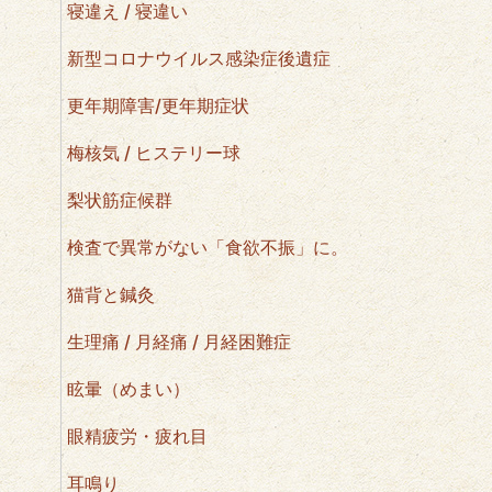
寝違え / 寝違い
新型コロナウイルス感染症後遺症
更年期障害/更年期症状
梅核気 / ヒステリー球
梨状筋症候群
検査で異常がない「食欲不振」に。
猫背と鍼灸
生理痛 / 月経痛 / 月経困難症
眩暈（めまい）
眼精疲労・疲れ目
耳鳴り