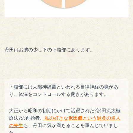
丹田はお臍の少し下の下腹部にあります。
下腹部には太陽神経叢といわれる自律神経の塊があ
り、体温をコントロールする働きがあります。
大正から昭和の初期にかけて活躍された?沢田流太極
療法?の創始者、
私の好きな
沢田健
という
鍼灸の名人
の先生
も、丹田に気が満ちることを重んじていまし
た。