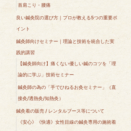
首肩こり・腰痛
良い鍼灸院の選び方｜プロが教える5つの重要ポ
イント
鍼灸師向けセミナー｜理論と技術を統合した実
践的講習
【鍼灸師向け】痛くない優しい鍼のコツを「理
論的に学ぶ」技術セミナー
鍼灸師の為の「手でひねるお灸セミナー」（直
接灸/透熱灸/知熱灸）
鍼灸着の販売 / レンタルブース等について
《安心》《快適》女性目線の鍼灸専用の施術着