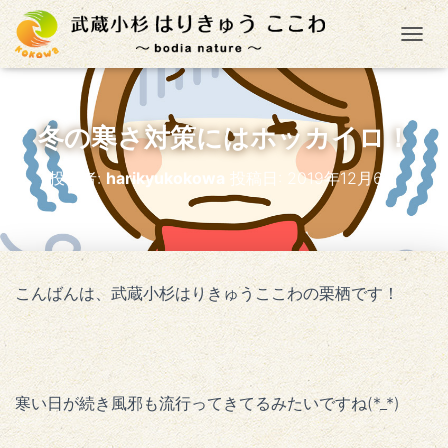
ナ
冬の寒さ対策にはホッカイロ！
投稿者:
harikyukokowa
投稿日:
2019年12月6日
こんばんは、武蔵小杉はりきゅうここわの栗栖です！
寒い日が続き風邪も流行ってきてるみたいですね(*_*)