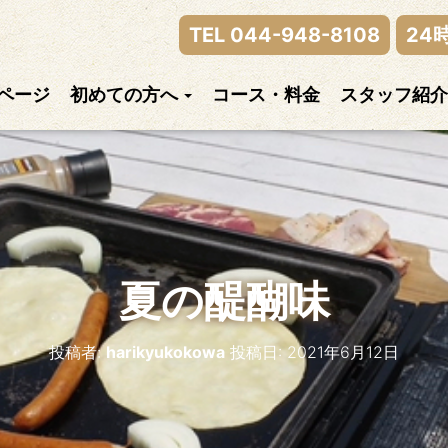
律神経の乱れまでご相談下さい。
TEL 044-948-8108
24
ページ
初めての方へ
コース・料金
スタッフ紹介
夏の醍醐味
投稿者:
harikyukokowa
投稿日:
2021年6月12日