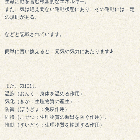
生命活動を営む根源的なエネルギー。
また、気は絶え間ない運動状態にあり、その運動には一定
の規則がある。
などと記載されています。
簡単に言い換えると、元気や気力にあたります♪
また、気には、
温煦（おんく：身体を温める作用）、
気化（きか：生理物質の産生）、
防御（ぼうぎょ：免疫作用）、
固摂（こせつ：生理物質の漏出を防ぐ作用）、
推動（すいどう：生理物質を輸送する作用）