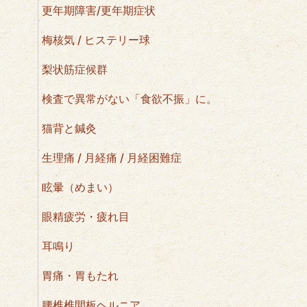
更年期障害/更年期症状
梅核気 / ヒステリー球
梨状筋症候群
検査で異常がない「食欲不振」に。
猫背と鍼灸
生理痛 / 月経痛 / 月経困難症
眩暈（めまい）
眼精疲労・疲れ目
耳鳴り
胃痛・胃もたれ
腰椎椎間板ヘルニア