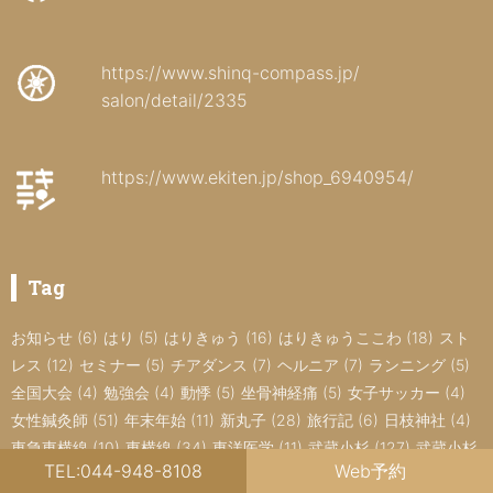
https://www.shinq-compass.jp/
salon/detail/2335
https://www.ekiten.jp/shop_6940954/
Tag
お知らせ
(6)
はり
(5)
はりきゅう
(16)
はりきゅうここわ
(18)
スト
レス
(12)
セミナー
(5)
チアダンス
(7)
ヘルニア
(7)
ランニング
(5)
全国大会
(4)
勉強会
(4)
動悸
(5)
坐骨神経痛
(5)
女子サッカー
(4)
女性鍼灸師
(51)
年末年始
(11)
新丸子
(28)
旅行記
(6)
日枝神社
(4)
東急東横線
(10)
東横線
(34)
東洋医学
(11)
武蔵小杉
(127)
武蔵小杉
TEL:044-948-8108
Web予約
の鍼灸
(15)
武蔵小杉の鍼灸院
(6)
武蔵小杉はりきゅうここわ
(69)