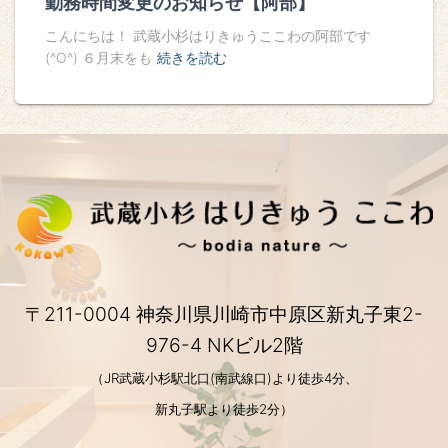
勤務時間変更のお知らせ【阿部】
こんにちは！ 武蔵小杉はりきゅうここわの阿部です
(^O^) ６月末をも
続きを読む
〒211-0004 神奈川県川崎市中原区新丸子東2-
976-4 NKビル2階
（JR武蔵小杉駅北口(南武線口)より徒歩4分、
新丸子駅より徒歩2分）