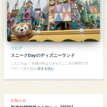
ブログ
スニークDayのディズニーランド
こんにちは！ 武蔵小杉はりきゅうここわの阿部です
(^O^) ７月１日は
続きを読む
お知らせ