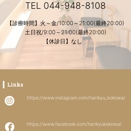
TEL
044-948-8108
【診療時間】火～金/10:00～21:00(最終20:00)
土日祝/9:00～21:00(最終20:00)
【休診日】なし
Links
https://www.instagram.com/harikyu_kokowa/
https://www.facebook.com/harikyukokowa/