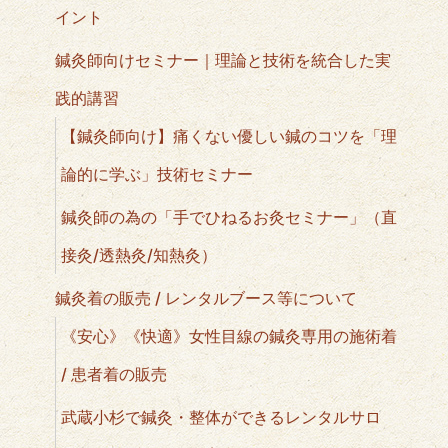
イント
鍼灸師向けセミナー｜理論と技術を統合した実
践的講習
【鍼灸師向け】痛くない優しい鍼のコツを「理
論的に学ぶ」技術セミナー
鍼灸師の為の「手でひねるお灸セミナー」（直
接灸/透熱灸/知熱灸）
鍼灸着の販売 / レンタルブース等について
《安心》《快適》女性目線の鍼灸専用の施術着
/ 患者着の販売
武蔵小杉で鍼灸・整体ができるレンタルサロ