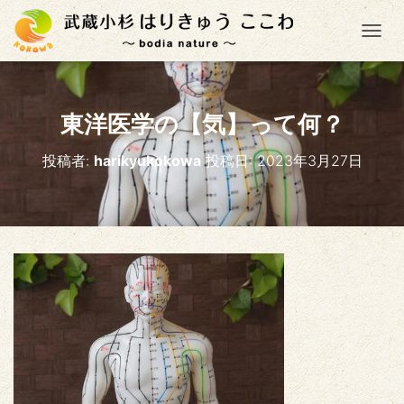
ナ
東洋医学の【気】って何？
投稿者:
harikyukokowa
投稿日:
2023年3月27日