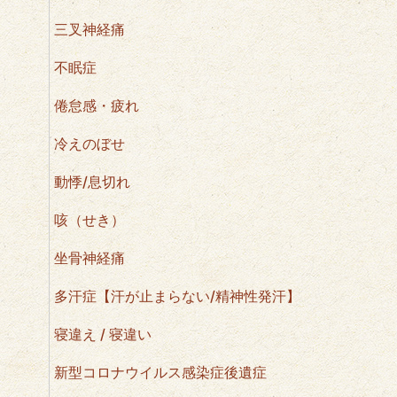
三叉神経痛
不眠症
倦怠感・疲れ
冷えのぼせ
動悸/息切れ
咳（せき）
坐骨神経痛
多汗症【汗が止まらない/精神性発汗】
寝違え / 寝違い
新型コロナウイルス感染症後遺症