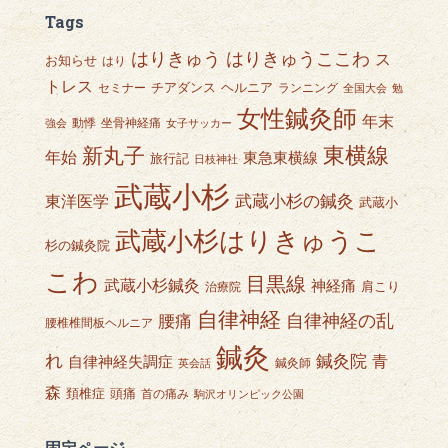
Tags
はりきゅうここわ
はりきゅう
ス
お知らせ
はり
トレス
チアダンス
ヘルニア
セミナー
ランニング
全国大会
勉
女性鍼灸師
年末
動悸
坐骨神経痛
強会
女子サッカー
東横線
新丸子
年始
東急東横線
旅行記
日枝神社
武蔵小杉
武蔵小杉の鍼灸
東洋医学
武蔵小
武蔵小杉はりきゅうこ
杉の鍼灸院
こわ
目黒線
武蔵小杉鍼灸
神経痛
肩こり
治療院
自律神経
自律神経の乱
腰痛
腰椎椎間板ヘルニア
鍼灸
れ
鍼灸院
青
自律神経失調症
鍼灸師
英会話
森
頭痛
頚椎症
首の痛み
駒沢オリンピック公園
固定ページ