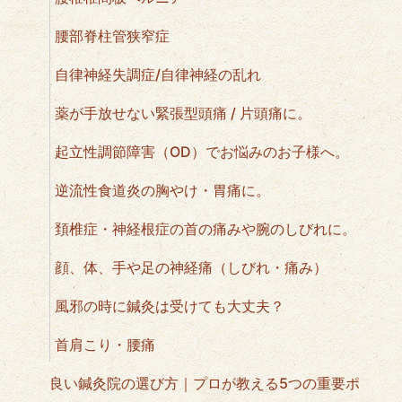
腰部脊柱管狭窄症
自律神経失調症/自律神経の乱れ
薬が手放せない緊張型頭痛 / 片頭痛に。
起立性調節障害（OD）でお悩みのお子様へ。
逆流性食道炎の胸やけ・胃痛に。
頚椎症・神経根症の首の痛みや腕のしびれに。
顔、体、手や足の神経痛（しびれ・痛み）
風邪の時に鍼灸は受けても大丈夫？
首肩こり・腰痛
良い鍼灸院の選び方｜プロが教える5つの重要ポ