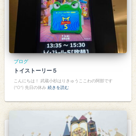
ブログ
トイストーリー５
こんにちは！ 武蔵小杉はりきゅうここわの阿部です
(^O^) 先日の休み
続きを読む