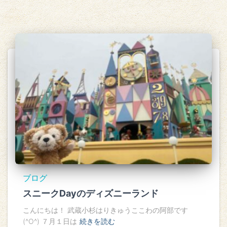
ブログ
スニークDayのディズニーランド
こんにちは！ 武蔵小杉はりきゅうここわの阿部です
(^O^) ７月１日は
続きを読む