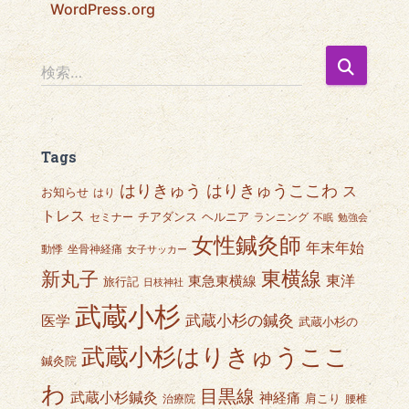
WordPress.org
検
検索…
索
:
Tags
はりきゅうここわ
はりきゅう
ス
お知らせ
はり
トレス
チアダンス
ヘルニア
セミナー
ランニング
不眠
勉強会
女性鍼灸師
年末年始
動悸
坐骨神経痛
女子サッカー
東横線
新丸子
東急東横線
東洋
旅行記
日枝神社
武蔵小杉
武蔵小杉の鍼灸
医学
武蔵小杉の
武蔵小杉はりきゅうここ
鍼灸院
わ
目黒線
武蔵小杉鍼灸
神経痛
肩こり
治療院
腰椎