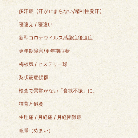
多汗症【汗が止まらない/精神性発汗】
寝違え / 寝違い
新型コロナウイルス感染症後遺症
更年期障害/更年期症状
梅核気 / ヒステリー球
梨状筋症候群
検査で異常がない「食欲不振」に。
猫背と鍼灸
生理痛 / 月経痛 / 月経困難症
眩暈（めまい）