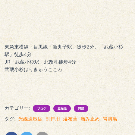
東急東横線・目黒線「新丸子駅」徒歩2分、「武蔵小杉
駅」徒歩4分
JR「武蔵小杉駅」北改札徒歩4分
武蔵小杉はりきゅうここわ
カテゴリー:
ブログ
豆知識
阿部
タグ:
光線過敏症
副作用
湿布薬
痛み止め
胃潰瘍