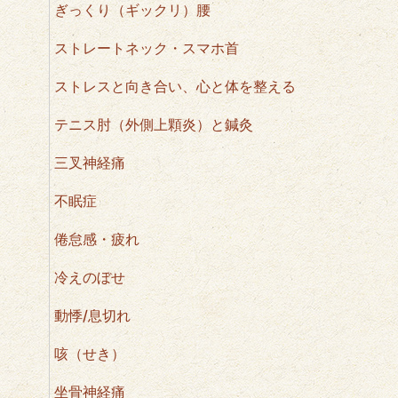
ぎっくり（ギックリ）腰
ストレートネック・スマホ首
ストレスと向き合い、心と体を整える
テニス肘（外側上顆炎）と鍼灸
三叉神経痛
不眠症
倦怠感・疲れ
冷えのぼせ
動悸/息切れ
咳（せき）
坐骨神経痛