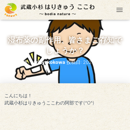
ナ
湿布薬の副作用、皆さまご存知で
しょうか？
投稿者:
harikyukokowa
投稿日:
2024年3月18日
こんにちは！
武蔵小杉はりきゅうここわの阿部です(^O^)