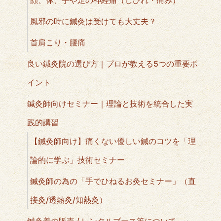
風邪の時に鍼灸は受けても大丈夫？
首肩こり・腰痛
良い鍼灸院の選び方｜プロが教える5つの重要ポ
イント
鍼灸師向けセミナー｜理論と技術を統合した実
践的講習
【鍼灸師向け】痛くない優しい鍼のコツを「理
論的に学ぶ」技術セミナー
鍼灸師の為の「手でひねるお灸セミナー」（直
接灸/透熱灸/知熱灸）
鍼灸着の販売 / レンタルブース等について