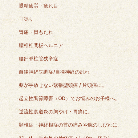
眼精疲労・疲れ目
耳鳴り
胃痛・胃もたれ
腰椎椎間板ヘルニア
腰部脊柱管狭窄症
自律神経失調症/自律神経の乱れ
薬が手放せない緊張型頭痛 / 片頭痛に。
起立性調節障害（OD）でお悩みのお子様へ。
逆流性食道炎の胸やけ・胃痛に。
頚椎症・神経根症の首の痛みや腕のしびれに。
顔、体、手や足の神経痛（しびれ・痛み）