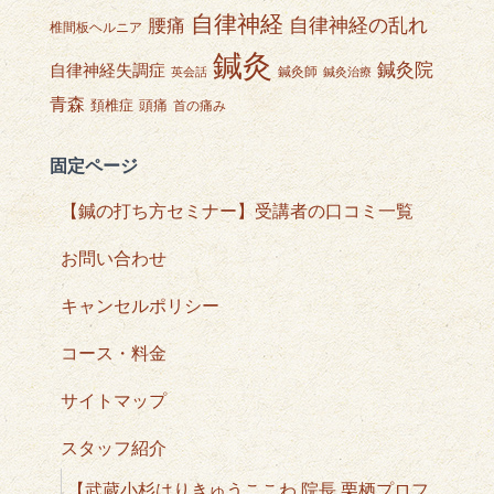
自律神経
自律神経の乱れ
腰痛
椎間板ヘルニア
鍼灸
鍼灸院
自律神経失調症
鍼灸師
英会話
鍼灸治療
青森
頭痛
頚椎症
首の痛み
固定ページ
【鍼の打ち方セミナー】受講者の口コミ一覧
お問い合わせ
キャンセルポリシー
コース・料金
サイトマップ
スタッフ紹介
【武蔵小杉はりきゅうここわ 院長 栗栖プロフ