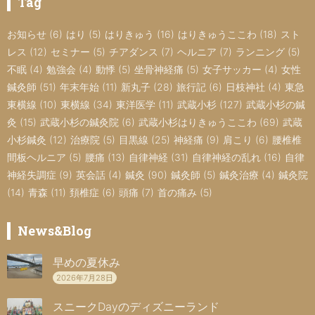
Tag
お知らせ
(6)
はり
(5)
はりきゅう
(16)
はりきゅうここわ
(18)
スト
レス
(12)
セミナー
(5)
チアダンス
(7)
ヘルニア
(7)
ランニング
(5)
不眠
(4)
勉強会
(4)
動悸
(5)
坐骨神経痛
(5)
女子サッカー
(4)
女性
鍼灸師
(51)
年末年始
(11)
新丸子
(28)
旅行記
(6)
日枝神社
(4)
東急
東横線
(10)
東横線
(34)
東洋医学
(11)
武蔵小杉
(127)
武蔵小杉の鍼
灸
(15)
武蔵小杉の鍼灸院
(6)
武蔵小杉はりきゅうここわ
(69)
武蔵
小杉鍼灸
(12)
治療院
(5)
目黒線
(25)
神経痛
(9)
肩こり
(6)
腰椎椎
間板ヘルニア
(5)
腰痛
(13)
自律神経
(31)
自律神経の乱れ
(16)
自律
神経失調症
(9)
英会話
(4)
鍼灸
(90)
鍼灸師
(5)
鍼灸治療
(4)
鍼灸院
(14)
青森
(11)
頚椎症
(6)
頭痛
(7)
首の痛み
(5)
News&Blog
早めの夏休み
2026年7月28日
スニークDayのディズニーランド