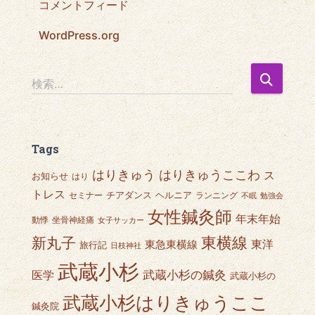
コメントフィード
WordPress.org
検
検索…
索
:
Tags
はりきゅうここわ
はりきゅう
ス
お知らせ
はり
トレス
チアダンス
ヘルニア
セミナー
ランニング
不眠
勉強会
女性鍼灸師
年末年始
動悸
坐骨神経痛
女子サッカー
東横線
新丸子
東急東横線
東洋
旅行記
日枝神社
武蔵小杉
武蔵小杉の鍼灸
医学
武蔵小杉の
武蔵小杉はりきゅうここ
鍼灸院