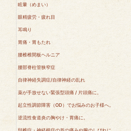
眩暈（めまい）
眼精疲労・疲れ目
耳鳴り
胃痛・胃もたれ
腰椎椎間板ヘルニア
腰部脊柱管狭窄症
自律神経失調症/自律神経の乱れ
薬が手放せない緊張型頭痛 / 片頭痛に。
起立性調節障害（OD）でお悩みのお子様へ。
逆流性食道炎の胸やけ・胃痛に。
頚椎症・神経根症の首の痛みや腕のしびれに。