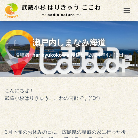
ナ
瀬戸内しまなみ海道
投稿者:
harikyukokowa
投稿日:
2024年4月12日
こんにちは！
武蔵小杉はりきゅうここわの阿部です(^O^)
3月下旬のお休みの日に、広島県の親戚の家に行った後