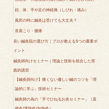
顔、体、手や足の神経痛（しびれ・痛み）
風邪の時に鍼灸は受けても大丈夫？
首肩こり・腰痛
良い鍼灸院の選び方｜プロが教える5つの重要ポ
イント
鍼灸師向けセミナー｜理論と技術を統合した実
践的講習
【鍼灸師向け】痛くない優しい鍼のコツを「理
論的に学ぶ」技術セミナー
鍼灸師の為の「手でひねるお灸セミナー」（直
接灸/透熱灸/知熱灸）