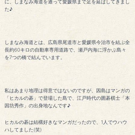
に、しまなみ海道を通って愛媛県まで足を延ばしてきまし
た♪
しまなみ海道とは、広島県尾道市と愛媛県今治市を結ぶ全
長約60キロの自動車専用道路で、瀬戸内海に浮かぶ島々
を7つの橋で結んでいます。
私はあまり地理は得意ではないのですが、因島はマンガの
「ヒカルの碁」で登場した島で、江戸時代の囲碁棋士「本
因坊秀作」の出身地なんです♪
ヒカルの碁は結構好きなマンガだったので、1人でウハウ
ハしてました(笑)