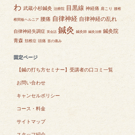
わ
目黒線
武蔵小杉鍼灸
神経痛
肩こり
治療院
腰椎
自律神経
自律神経の乱れ
腰痛
椎間板ヘルニア
鍼灸
鍼灸院
自律神経失調症
鍼灸師
英会話
鍼灸治療
青森
頭痛
頚椎症
首の痛み
固定ページ
【鍼の打ち方セミナー】受講者の口コミ一覧
お問い合わせ
キャンセルポリシー
コース・料金
サイトマップ
スタッフ紹介