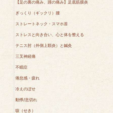
【足の裏の痛み、踵の痛み】足底筋膜炎
ぎっくり（ギックリ）腰
ストレートネック・スマホ首
ストレスと向き合い、心と体を整える
テニス肘（外側上顆炎）と鍼灸
三叉神経痛
不眠症
倦怠感・疲れ
冷えのぼせ
動悸/息切れ
咳（せき）