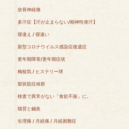
坐骨神経痛
多汗症【汗が止まらない/精神性発汗】
寝違え / 寝違い
新型コロナウイルス感染症後遺症
更年期障害/更年期症状
梅核気 / ヒステリー球
梨状筋症候群
検査で異常がない「食欲不振」に。
猫背と鍼灸
生理痛 / 月経痛 / 月経困難症