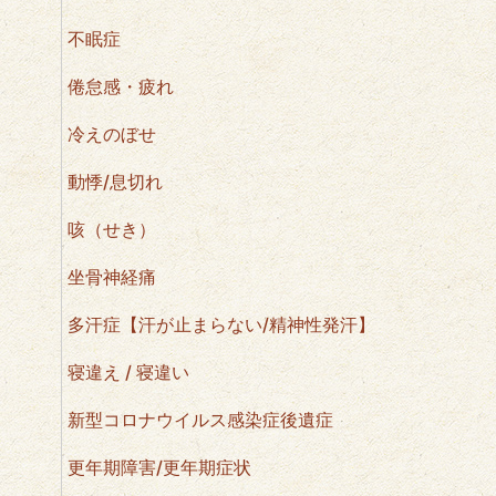
不眠症
倦怠感・疲れ
冷えのぼせ
動悸/息切れ
咳（せき）
坐骨神経痛
多汗症【汗が止まらない/精神性発汗】
寝違え / 寝違い
新型コロナウイルス感染症後遺症
更年期障害/更年期症状