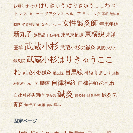
はりきゅうここわ
はりきゅう
ス
お知らせ
はり
トレス
チアダンス
ヘルニア
セミナー
ランニング
不眠
勉強会
女性鍼灸師
年末年始
動悸
坐骨神経痛
女子サッカー
東横線
新丸子
東急東横線
東洋
旅行記
日枝神社
武蔵小杉
武蔵小杉の鍼灸
医学
武蔵小杉の
武蔵小杉はりきゅうここ
鍼灸院
わ
目黒線
武蔵小杉鍼灸
神経痛
肩こり
治療院
腰椎
自律神経
自律神経の乱れ
腰痛
椎間板ヘルニア
鍼灸
鍼灸院
自律神経失調症
鍼灸師
英会話
鍼灸治療
青森
頭痛
頚椎症
首の痛み
固定ページ
【鍼の打ち方セミナー】受講者の口コミ一覧