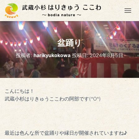
ナ
盆踊り
投稿者:
harikyukokowa
投稿日:
2024年8月5日
こんにちは！
武蔵小杉はりきゅうここわの阿部です(^O^)
最近は色んな所で盆踊りや縁日が開催されていますね♪