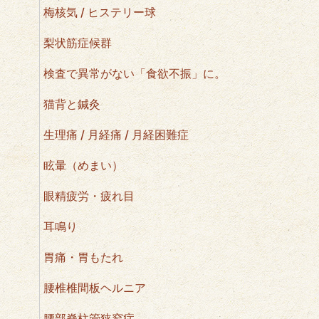
梅核気 / ヒステリー球
梨状筋症候群
検査で異常がない「食欲不振」に。
猫背と鍼灸
生理痛 / 月経痛 / 月経困難症
眩暈（めまい）
眼精疲労・疲れ目
耳鳴り
胃痛・胃もたれ
腰椎椎間板ヘルニア
腰部脊柱管狭窄症