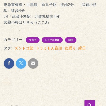
東急東横線・目黒線「新丸子駅」徒歩2分、「武蔵小杉
駅」徒歩4分
JR「武蔵小杉駅」北改札徒歩4分
武蔵小杉はりきゅうここわ
カテゴリー:
ブログ
日々の出来事
阿部
タグ:
ズンドコ節
ドラえもん音頭
盆踊り
縁日
検