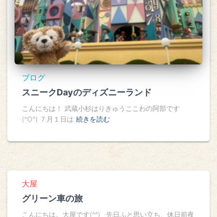
ブログ
スニークDayのディズニーランド
こんにちは！ 武蔵小杉はりきゅうここわの阿部です
(^O^) ７月１日は
続きを読む
大屋
グリーン車の旅
こんにちは。大屋です(^^) 先日ふと思い立ち、休日前夜