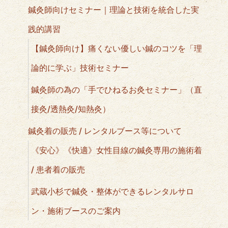
鍼灸師向けセミナー｜理論と技術を統合した実
践的講習
【鍼灸師向け】痛くない優しい鍼のコツを「理
論的に学ぶ」技術セミナー
鍼灸師の為の「手でひねるお灸セミナー」（直
接灸/透熱灸/知熱灸）
鍼灸着の販売 / レンタルブース等について
《安心》《快適》女性目線の鍼灸専用の施術着
/ 患者着の販売
武蔵小杉で鍼灸・整体ができるレンタルサロ
ン・施術ブースのご案内