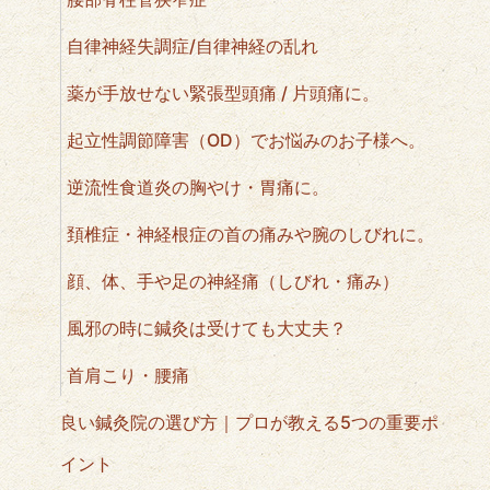
自律神経失調症/自律神経の乱れ
薬が手放せない緊張型頭痛 / 片頭痛に。
起立性調節障害（OD）でお悩みのお子様へ。
逆流性食道炎の胸やけ・胃痛に。
頚椎症・神経根症の首の痛みや腕のしびれに。
顔、体、手や足の神経痛（しびれ・痛み）
風邪の時に鍼灸は受けても大丈夫？
首肩こり・腰痛
良い鍼灸院の選び方｜プロが教える5つの重要ポ
イント