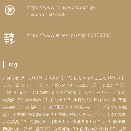
https://www.shinq-compass.jp/
salon/detail/2335
https://www.ekiten.jp/shop_6940954/
Tag
お知らせ
(6)
はり
(5)
はりきゅう
(16)
はりきゅうここわ
(18)
スト
レス
(12)
セミナー
(5)
チアダンス
(7)
ヘルニア
(7)
ランニング
(5)
不眠
(4)
勉強会
(4)
動悸
(5)
坐骨神経痛
(5)
女子サッカー
(4)
女性
鍼灸師
(51)
年末年始
(11)
新丸子
(28)
旅行記
(6)
日枝神社
(4)
東急
東横線
(10)
東横線
(34)
東洋医学
(11)
武蔵小杉
(127)
武蔵小杉の鍼
灸
(15)
武蔵小杉の鍼灸院
(6)
武蔵小杉はりきゅうここわ
(69)
武蔵
小杉鍼灸
(12)
治療院
(5)
目黒線
(25)
神経痛
(9)
肩こり
(6)
腰椎椎
間板ヘルニア
(5)
腰痛
(13)
自律神経
(31)
自律神経の乱れ
(16)
自律