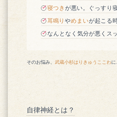
寝つき
が悪い。ぐっすり
耳鳴り
や
めまい
が起こる
なんとなく気分が悪くス
そのお悩み、
武蔵小杉はりきゅうここわ
に
自律神経とは？