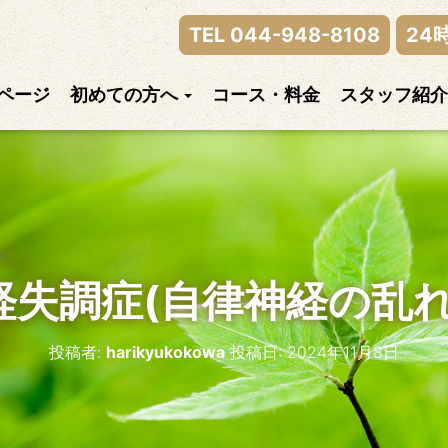
律神経の乱れまでご相談下さい。
TEL 044-948-8108
24
ページ
初めての方へ
コース・料金
スタッフ紹介
経失調症(自律神経の乱れ
投稿者:
harikyukokowa
投稿日:
2024年11月8日