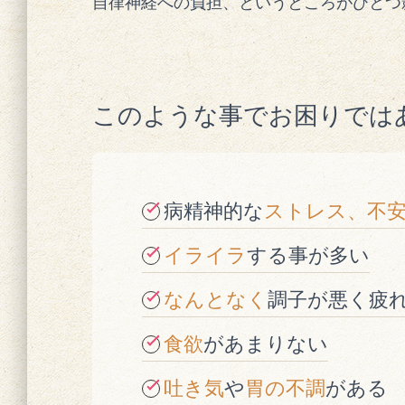
自律神経への負担、というところがひとつ
このような事でお困りでは
病精神的な
ストレス、不
イライラ
する事が多い
なんとなく
調子が悪く疲
食欲
があまりない
吐き気
や
胃の不調
がある