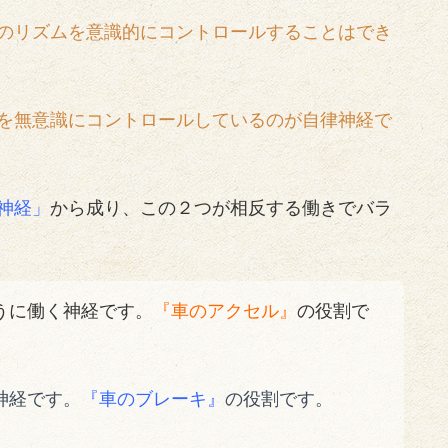
のリズムを意識的にコントロールすることはでき
を無意識にコントロールしているのが自律神経で
神経」
から成り、この２つが相反する働きでバラ
うに働く神経です。
『車のアクセル』
の役割で
神経です。
『車のブレーキ』
の役割です。