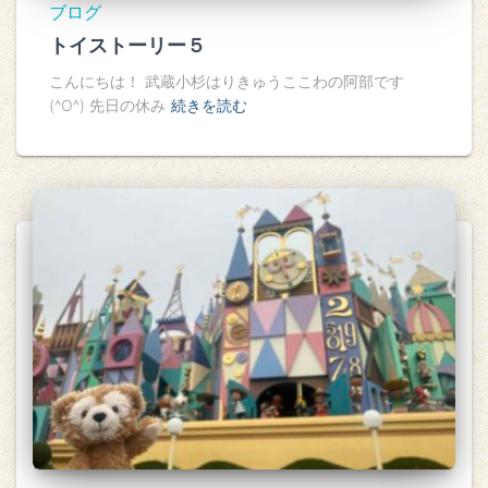
ブログ
トイストーリー５
こんにちは！ 武蔵小杉はりきゅうここわの阿部です
(^O^) 先日の休み
続きを読む