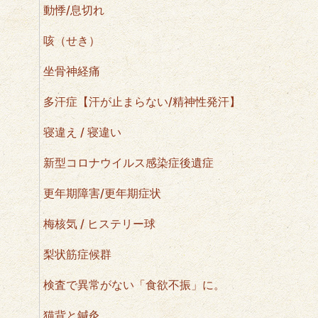
動悸/息切れ
咳（せき）
坐骨神経痛
多汗症【汗が止まらない/精神性発汗】
寝違え / 寝違い
新型コロナウイルス感染症後遺症
更年期障害/更年期症状
梅核気 / ヒステリー球
梨状筋症候群
検査で異常がない「食欲不振」に。
猫背と鍼灸