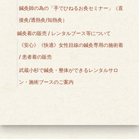
鍼灸師の為の「手でひねるお灸セミナー」（直
接灸/透熱灸/知熱灸）
鍼灸着の販売 / レンタルブース等について
《安心》《快適》女性目線の鍼灸専用の施術着
/ 患者着の販売
武蔵小杉で鍼灸・整体ができるレンタルサロ
ン・施術ブースのご案内