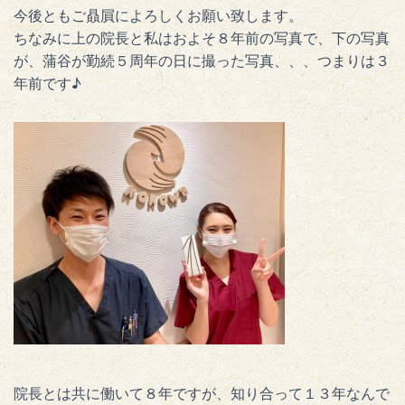
今後ともご贔屓によろしくお願い致します。
ちなみに上の院長と私はおよそ８年前の写真で、下の写真
が、蒲谷が勤続５周年の日に撮った写真、、、つまりは３
年前です♪
院長とは共に働いて８年ですが、知り合って１３年なんで