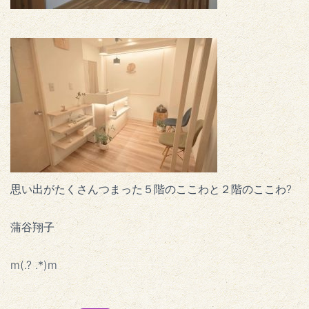
思い出がたくさんつまった５階のここわと２階のここわ?
蒲谷翔子
m(.? .*)m