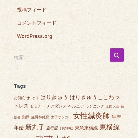
投稿フィード
コメントフィード
WordPress.org
検
検索…
索
:
Tags
はりきゅうここわ
はりきゅう
ス
お知らせ
はり
トレス
チアダンス
ヘルニア
セミナー
ランニング
全国大会
勉
女性鍼灸師
年末
動悸
坐骨神経痛
強会
女子サッカー
東横線
新丸子
年始
東急東横線
旅行記
日枝神社