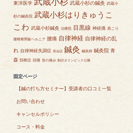
武蔵小杉
武蔵小杉の鍼灸
東洋医学
武蔵小
武蔵小杉はりきゅうこ
杉の鍼灸院
こわ
目黒線
武蔵小杉鍼灸
神経痛
肩こり
治療院
自律神経
自律神経の乱
腰痛
腰椎椎間板ヘルニア
鍼灸
れ
鍼灸院
青
自律神経失調症
鍼灸師
英会話
森
頭痛
頚椎症
首の痛み
駒沢オリンピック公園
固定ページ
【鍼の打ち方セミナー】受講者の口コミ一覧
お問い合わせ
キャンセルポリシー
コース・料金