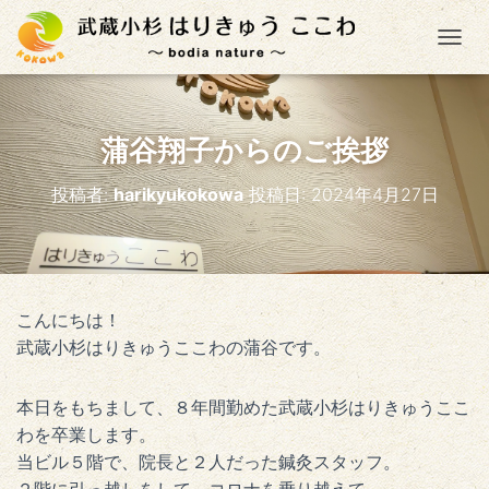
ナ
蒲谷翔子からのご挨拶
投稿者:
harikyukokowa
投稿日:
2024年4月27日
こんにちは！
武蔵小杉はりきゅうここわの蒲谷です。
本日をもちまして、８年間勤めた武蔵小杉はりきゅうここ
わを卒業します。
当ビル５階で、院長と２人だった鍼灸スタッフ。