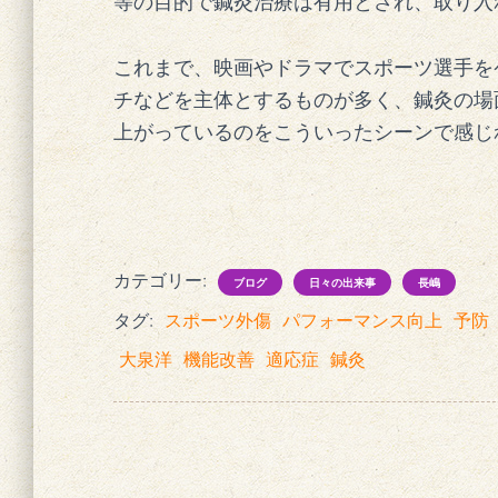
等の目的で鍼灸治療は有用とされ、取り入
これまで、映画やドラマでスポーツ選手を
チなどを主体とするものが多く、鍼灸の場
上がっているのをこういったシーンで感じれ
カテゴリー:
ブログ
日々の出来事
長嶋
タグ:
スポーツ外傷
パフォーマンス向上
予防
大泉洋
機能改善
適応症
鍼灸