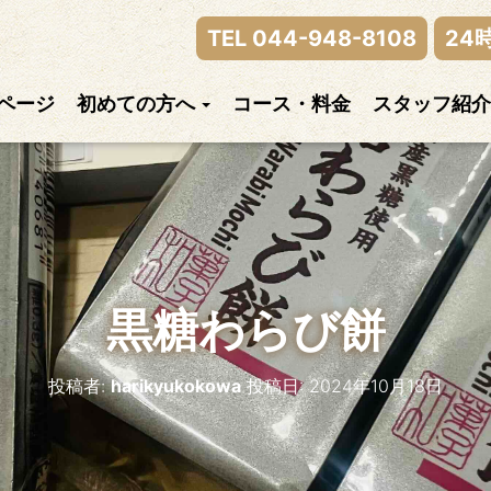
律神経の乱れまでご相談下さい。
TEL 044-948-8108
24
ページ
初めての方へ
コース・料金
スタッフ紹介
黒糖わらび餅
投稿者:
harikyukokowa
投稿日:
2024年10月18日