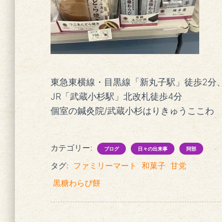
東急東横線・目黒線「新丸子駅」徒歩2分
JR「武蔵小杉駅」北改札徒歩4分
個室の鍼灸院/武蔵小杉はりきゅうここわ
カテゴリー:
ブログ
日々の出来事
阿部
タグ:
ファミリーマート
和菓子
甘党
黒糖わらび餅