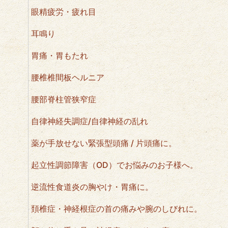
眼精疲労・疲れ目
耳鳴り
胃痛・胃もたれ
腰椎椎間板ヘルニア
腰部脊柱管狭窄症
自律神経失調症/自律神経の乱れ
薬が手放せない緊張型頭痛 / 片頭痛に。
起立性調節障害（OD）でお悩みのお子様へ。
逆流性食道炎の胸やけ・胃痛に。
頚椎症・神経根症の首の痛みや腕のしびれに。