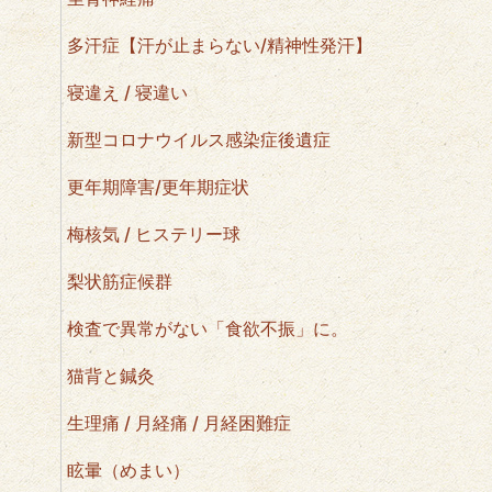
多汗症【汗が止まらない/精神性発汗】
寝違え / 寝違い
新型コロナウイルス感染症後遺症
更年期障害/更年期症状
梅核気 / ヒステリー球
梨状筋症候群
検査で異常がない「食欲不振」に。
猫背と鍼灸
生理痛 / 月経痛 / 月経困難症
眩暈（めまい）