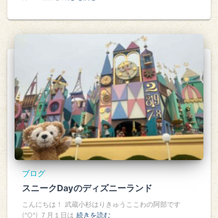
ブログ
スニークDayのディズニーランド
こんにちは！ 武蔵小杉はりきゅうここわの阿部です
(^O^) ７月１日は
続きを読む