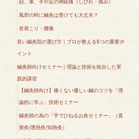
顔、体、手や足の神経痛（しびれ・痛み）
風邪の時に鍼灸は受けても大丈夫？
首肩こり・腰痛
良い鍼灸院の選び方｜プロが教える5つの重要ポ
イント
鍼灸師向けセミナー｜理論と技術を統合した実
践的講習
【鍼灸師向け】痛くない優しい鍼のコツを「理
論的に学ぶ」技術セミナー
鍼灸師の為の「手でひねるお灸セミナー」（直
接灸/透熱灸/知熱灸）