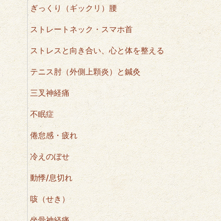
ぎっくり（ギックリ）腰
ストレートネック・スマホ首
ストレスと向き合い、心と体を整える
テニス肘（外側上顆炎）と鍼灸
三叉神経痛
不眠症
倦怠感・疲れ
冷えのぼせ
動悸/息切れ
咳（せき）
坐骨神経痛