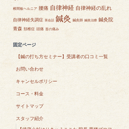
自律神経
自律神経の乱れ
腰痛
椎間板ヘルニア
鍼灸
鍼灸院
自律神経失調症
鍼灸師
英会話
鍼灸治療
青森
頭痛
頚椎症
首の痛み
固定ページ
【鍼の打ち方セミナー】受講者の口コミ一覧
お問い合わせ
キャンセルポリシー
コース・料金
サイトマップ
スタッフ紹介