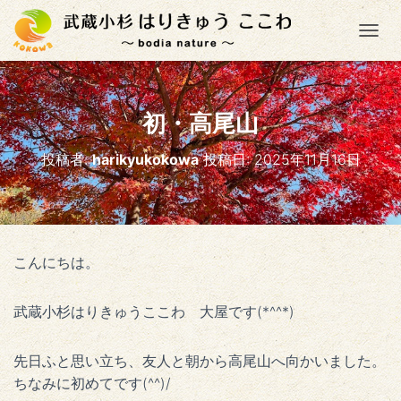
ナ
初・高尾山
投稿者:
harikyukokowa
投稿日:
2025年11月16日
こんにちは。
武蔵小杉はりきゅうここわ 大屋です(*^^*)
先日ふと思い立ち、友人と朝から高尾山へ向かいました。
ちなみに初めてです(^^)/