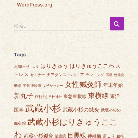
WordPress.org
検
検索…
索
:
Tags
はりきゅうここわ
はりきゅう
ス
お知らせ
はり
トレス
チアダンス
ヘルニア
セミナー
ランニング
不眠
勉強会
女性鍼灸師
年末年始
動悸
坐骨神経痛
女子サッカー
東横線
新丸子
東急東横線
東洋
旅行記
日枝神社
武蔵小杉
武蔵小杉の鍼灸
医学
武蔵小杉の
武蔵小杉はりきゅうここ
鍼灸院
わ
目黒線
武蔵小杉鍼灸
神経痛
肩こり
治療院
腰椎