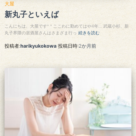
大屋
新丸子といえば
こんにちは、大屋です^ ^ ここわに勤めてはや4年… 武蔵小杉、新
丸子界隈の居酒屋さんはさまざま行っ
続きを読む
投稿者:
harikyukokowa
投稿日時:
2か月
前