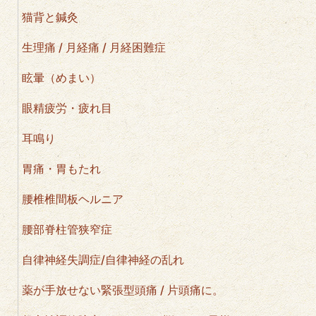
猫背と鍼灸
生理痛 / 月経痛 / 月経困難症
眩暈（めまい）
眼精疲労・疲れ目
耳鳴り
胃痛・胃もたれ
腰椎椎間板ヘルニア
腰部脊柱管狭窄症
自律神経失調症/自律神経の乱れ
薬が手放せない緊張型頭痛 / 片頭痛に。