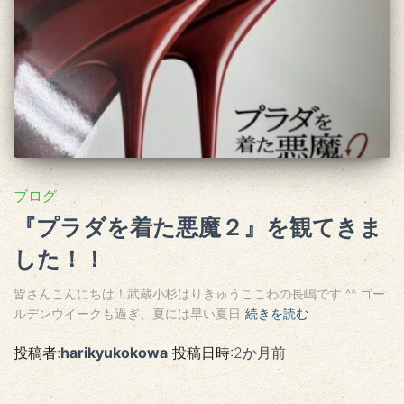
ブログ
『プラダを着た悪魔２』を観てきま
した！！
皆さんこんにちは！武蔵小杉はりきゅうここわの長嶋です ^^ ゴー
ルデンウイークも過ぎ、夏には早い夏日
続きを読む
投稿者:
harikyukokowa
投稿日時:
2か月
前