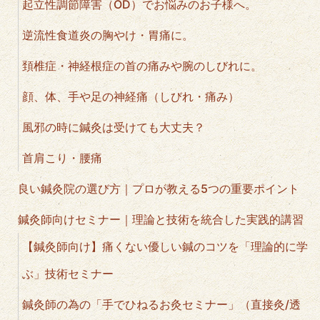
起立性調節障害（OD）でお悩みのお子様へ。
逆流性食道炎の胸やけ・胃痛に。
頚椎症・神経根症の首の痛みや腕のしびれに。
顔、体、手や足の神経痛（しびれ・痛み）
風邪の時に鍼灸は受けても大丈夫？
首肩こり・腰痛
良い鍼灸院の選び方｜プロが教える5つの重要ポイント
鍼灸師向けセミナー｜理論と技術を統合した実践的講習
【鍼灸師向け】痛くない優しい鍼のコツを「理論的に学
ぶ」技術セミナー
鍼灸師の為の「手でひねるお灸セミナー」（直接灸/透