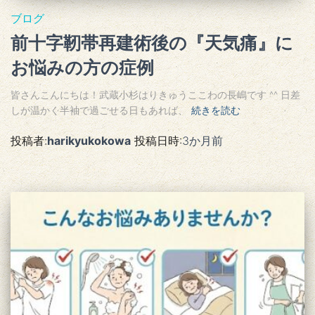
ブログ
前十字靭帯再建術後の『天気痛』に
お悩みの方の症例
皆さんこんにちは！武蔵小杉はりきゅうここわの長嶋です ^^ 日差
しが温かく半袖で過ごせる日もあれば、
続きを読む
投稿者:
harikyukokowa
投稿日時:
3か月
前