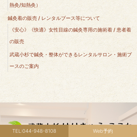
熱灸/知熱灸）
鍼灸着の販売 / レンタルブース等について
《安心》《快適》女性目線の鍼灸専用の施術着 / 患者着
の販売
武蔵小杉で鍼灸・整体ができるレンタルサロン・施術ブ
ースのご案内
TEL:044-948-8108
Web予約