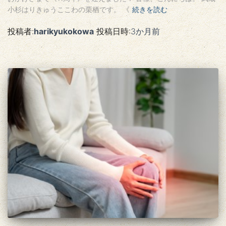
小杉はりきゅうここわの栗栖です。 《
続きを読む
投稿者:
harikyukokowa
投稿日時:
3か月
前