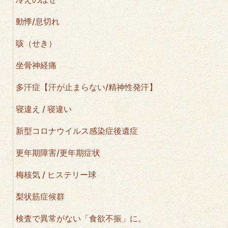
動悸/息切れ
咳（せき）
坐骨神経痛
多汗症【汗が止まらない/精神性発汗】
寝違え / 寝違い
新型コロナウイルス感染症後遺症
更年期障害/更年期症状
梅核気 / ヒステリー球
梨状筋症候群
検査で異常がない「食欲不振」に。