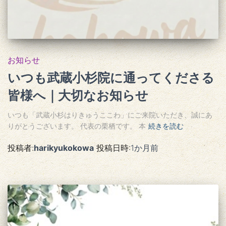
お知らせ
いつも武蔵小杉院に通ってくださる
皆様へ｜大切なお知らせ
いつも「武蔵小杉はりきゅうここわ」にご来院いただき、誠にあ
りがとうございます。 代表の栗栖です。 本
続きを読む
投稿者:
harikyukokowa
投稿日時:
1か月
前