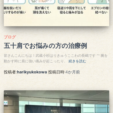
ブログ
五十肩でお悩みの方の治療例
皆さんこんにちは！武蔵小杉はりきゅうここわの長嶋です ^^ 腕を
動かす時に肩に強い痛みが起こったり、
続きを読む
投稿者:
harikyukokowa
投稿日時:
4か月
前