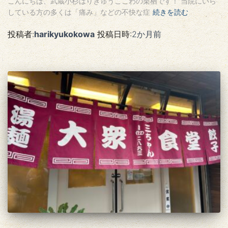
こんにちは、武蔵小杉はりきゅうここわの栗栖です！ 当院にいら
している方の多くは「痛み」などの不快な症
続きを読む
投稿者:
harikyukokowa
投稿日時:
2か月
前