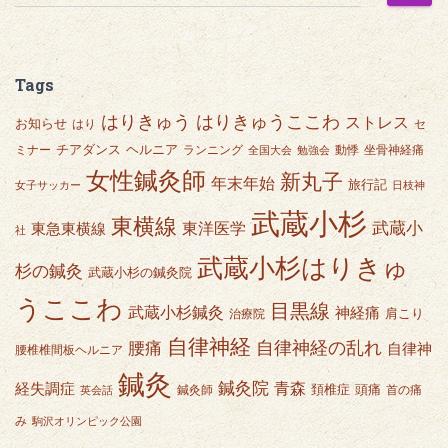
索
:
Tags
はりきゅうここわ
はりきゅう
ストレス
お知らせ
はり
セ
チアダンス
ヘルニア
ミナー
ランニング
動悸
坐骨神経痛
全国大会
勉強会
女性鍼灸師
新丸子
年末年始
旅行記
女子サッカー
日枝神
武蔵小杉
東横線
武蔵小
東急東横線
東洋医学
社
武蔵小杉はりきゅ
杉の鍼灸
武蔵小杉の鍼灸院
うここわ
目黒線
武蔵小杉鍼灸
神経痛
肩こり
治療院
自律神経
自律神経の乱れ
腰痛
自律神
腰椎椎間板ヘルニア
鍼灸
鍼灸院
青森
経失調症
頭痛
頚椎症
鍼灸師
首の痛
英会話
み
駒沢オリンピック公園