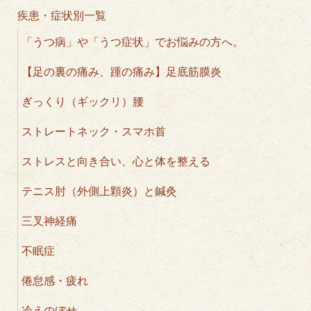
疾患・症状別一覧
「うつ病」や「うつ症状」でお悩みの方へ。
【足の裏の痛み、踵の痛み】足底筋膜炎
ぎっくり（ギックリ）腰
ストレートネック・スマホ首
ストレスと向き合い、心と体を整える
テニス肘（外側上顆炎）と鍼灸
三叉神経痛
不眠症
倦怠感・疲れ
冷えのぼせ