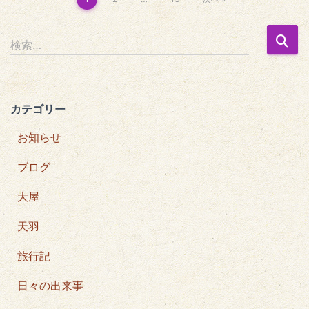
投
稿
検
検索…
索
の
:
ペ
カテゴリー
ー
お知らせ
ジ
ブログ
送
大屋
り
天羽
旅行記
日々の出来事