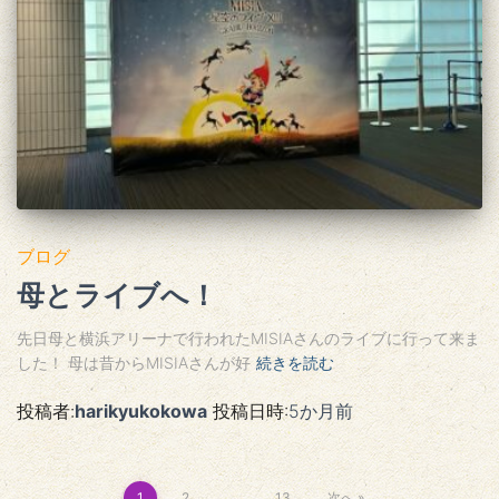
ブログ
母とライブへ！
先日母と横浜アリーナで行われたMISIAさんのライブに行って来ま
した！ 母は昔からMISIAさんが好
続きを読む
投稿者:
harikyukokowa
投稿日時:
5か月
前
1
2
…
13
次へ