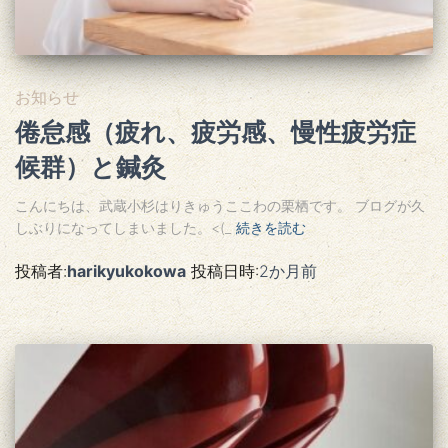
お知らせ
倦怠感（疲れ、疲労感、慢性疲労症
候群）と鍼灸
こんにちは、武蔵小杉はりきゅうここわの栗栖です。 ブログが久
しぶりになってしまいました。<(_
続きを読む
投稿者:
harikyukokowa
投稿日時:
2か月
前