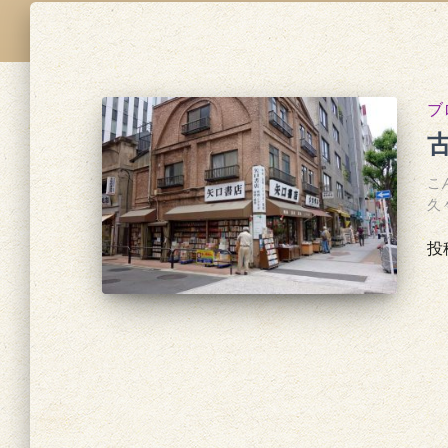
ブ
こ
久
投