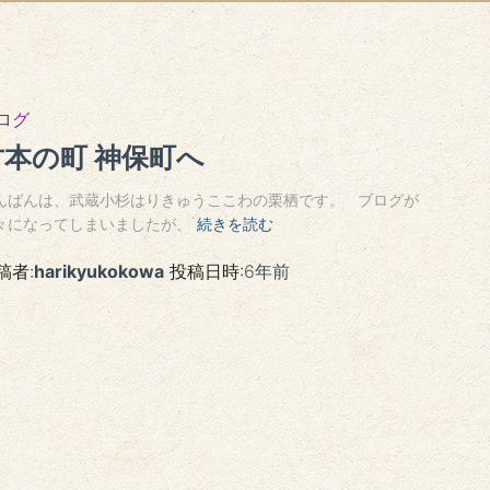
ログ
古本の町 神保町へ
んばんは、武蔵小杉はりきゅうここわの栗栖です。 ブログが
々になってしまいましたが、
続きを読む
稿者:
harikyukokowa
投稿日時:
6年
前