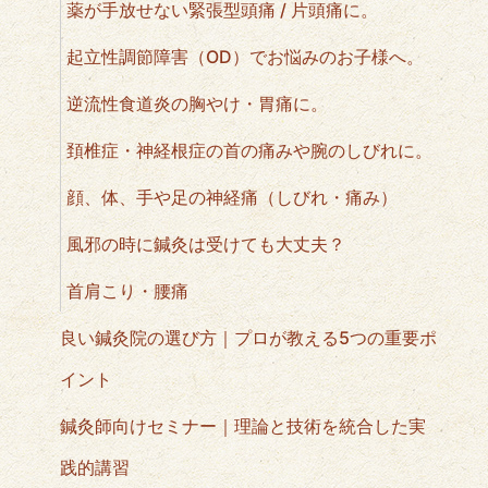
薬が手放せない緊張型頭痛 / 片頭痛に。
起立性調節障害（OD）でお悩みのお子様へ。
逆流性食道炎の胸やけ・胃痛に。
頚椎症・神経根症の首の痛みや腕のしびれに。
顔、体、手や足の神経痛（しびれ・痛み）
風邪の時に鍼灸は受けても大丈夫？
首肩こり・腰痛
良い鍼灸院の選び方｜プロが教える5つの重要ポ
イント
鍼灸師向けセミナー｜理論と技術を統合した実
践的講習