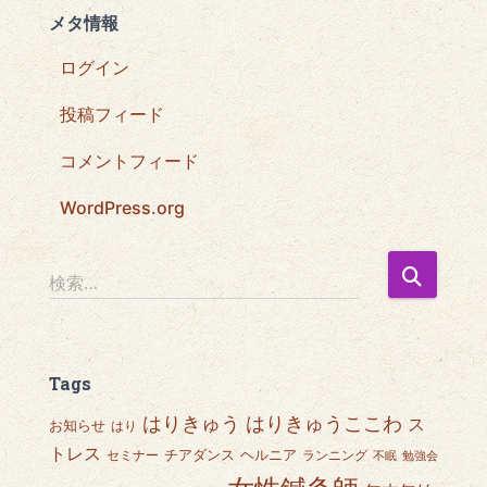
メタ情報
ログイン
投稿フィード
コメントフィード
WordPress.org
検
検索…
索
:
Tags
はりきゅうここわ
はりきゅう
ス
お知らせ
はり
トレス
チアダンス
ヘルニア
セミナー
ランニング
不眠
勉強会