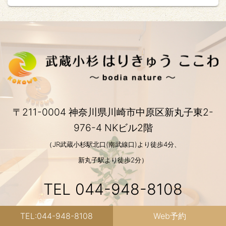
〒211-0004 神奈川県川崎市中原区新丸子東2-
976-4 NKビル2階
（JR武蔵小杉駅北口(南武線口)より徒歩4分、
新丸子駅より徒歩2分）
TEL
044-948-8108
TEL:044-948-8108
Web予約
【診療時間】火～金/10:00～21:00(最終20:00)