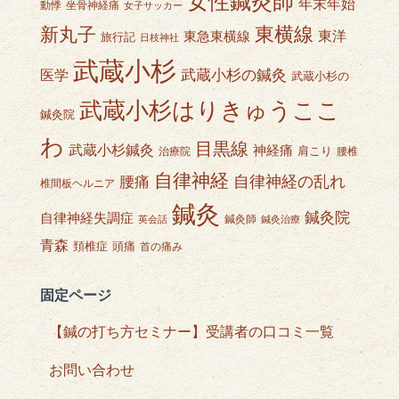
女性鍼灸師
年末年始
動悸
坐骨神経痛
女子サッカー
東横線
新丸子
東急東横線
東洋
旅行記
日枝神社
武蔵小杉
武蔵小杉の鍼灸
医学
武蔵小杉の
武蔵小杉はりきゅうここ
鍼灸院
わ
目黒線
武蔵小杉鍼灸
神経痛
肩こり
治療院
腰椎
自律神経
自律神経の乱れ
腰痛
椎間板ヘルニア
鍼灸
鍼灸院
自律神経失調症
鍼灸師
英会話
鍼灸治療
青森
頭痛
頚椎症
首の痛み
固定ページ
【鍼の打ち方セミナー】受講者の口コミ一覧
お問い合わせ