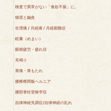
検査で異常がない「食欲不振」に。
猫背と鍼灸
生理痛 / 月経痛 / 月経困難症
眩暈（めまい）
眼精疲労・疲れ目
耳鳴り
胃痛・胃もたれ
腰椎椎間板ヘルニア
腰部脊柱管狭窄症
自律神経失調症/自律神経の乱れ