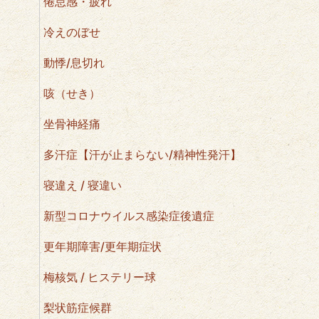
倦怠感・疲れ
冷えのぼせ
動悸/息切れ
咳（せき）
坐骨神経痛
多汗症【汗が止まらない/精神性発汗】
寝違え / 寝違い
新型コロナウイルス感染症後遺症
更年期障害/更年期症状
梅核気 / ヒステリー球
梨状筋症候群