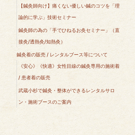
【鍼灸師向け】痛くない優しい鍼のコツを「理
論的に学ぶ」技術セミナー
鍼灸師の為の「手でひねるお灸セミナー」（直
接灸/透熱灸/知熱灸）
鍼灸着の販売 / レンタルブース等について
《安心》《快適》女性目線の鍼灸専用の施術着
/ 患者着の販売
武蔵小杉で鍼灸・整体ができるレンタルサロ
ン・施術ブースのご案内