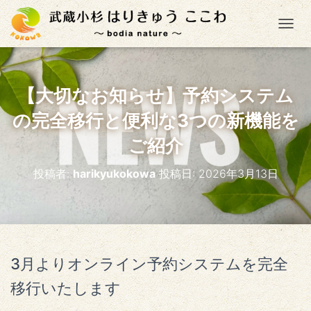
ナ
【大切なお知らせ】予約システム
の完全移行と便利な3つの新機能を
ご紹介
投稿者:
harikyukokowa
投稿日:
2026年3月13日
3月よりオンライン予約システムを完全
移行いたします