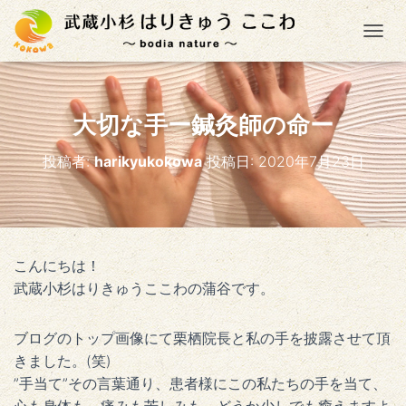
ナ
大切な手ー鍼灸師の命ー
投稿者:
harikyukokowa
投稿日:
2020年7月23日
こんにちは！
武蔵小杉はりきゅうここわの蒲谷です。
ブログのトップ画像にて栗栖院長と私の手を披露させて頂
きました。(笑)
”手当て”その言葉通り、患者様にこの私たちの手を当て、