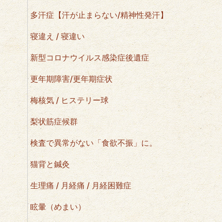
多汗症【汗が止まらない/精神性発汗】
寝違え / 寝違い
新型コロナウイルス感染症後遺症
更年期障害/更年期症状
梅核気 / ヒステリー球
梨状筋症候群
検査で異常がない「食欲不振」に。
猫背と鍼灸
生理痛 / 月経痛 / 月経困難症
眩暈（めまい）