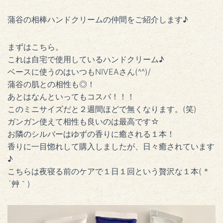
蒲谷の相棒ハンドクリームの仲間をご紹介します♪
まずはこちら。
これは自宅で使用しているハンドクリーム♪
ベースに使うのはいつもNIVEAさん(^^)/
蒲谷の肌との相性も◎！
あとはなんといってもコスパ！！！
このミニサイズだと２週間ほどで無くなります。(笑)
ガンガン使えて相性も良いのは最高です☆
お隣のシルバーはゆずの香りに癒される１本！
香りに一目惚れして購入しましたが、日々癒されています
♪
こちらは夜寝る前のケアで１日１回という贅沢な１本( *
´艸｀)