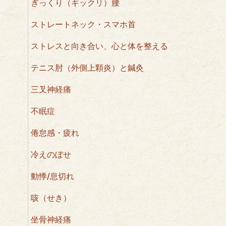
ぎっくり（ギックリ）腰
ストレートネック・スマホ首
ストレスと向き合い、心と体を整える
テニス肘（外側上顆炎）と鍼灸
三叉神経痛
不眠症
倦怠感・疲れ
冷えのぼせ
動悸/息切れ
咳（せき）
坐骨神経痛