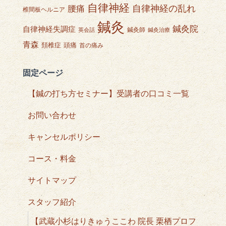
自律神経
自律神経の乱れ
腰痛
椎間板ヘルニア
鍼灸
鍼灸院
自律神経失調症
鍼灸師
英会話
鍼灸治療
青森
頭痛
頚椎症
首の痛み
固定ページ
【鍼の打ち方セミナー】受講者の口コミ一覧
お問い合わせ
キャンセルポリシー
コース・料金
サイトマップ
スタッフ紹介
【武蔵小杉はりきゅうここわ 院長 栗栖プロフ