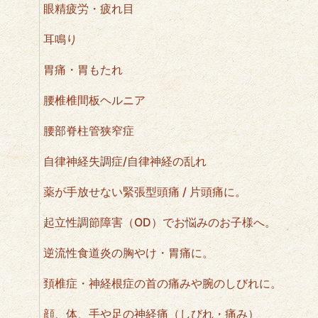
眼精疲労・疲れ目
耳鳴り
胃痛・胃もたれ
腰椎椎間板ヘルニア
腰部脊柱管狭窄症
自律神経失調症/自律神経の乱れ
薬が手放せない緊張型頭痛 / 片頭痛に。
起立性調節障害（OD）でお悩みのお子様へ。
逆流性食道炎の胸やけ・胃痛に。
頚椎症・神経根症の首の痛みや腕のしびれに。
顔、体、手や足の神経痛（しびれ・痛み）