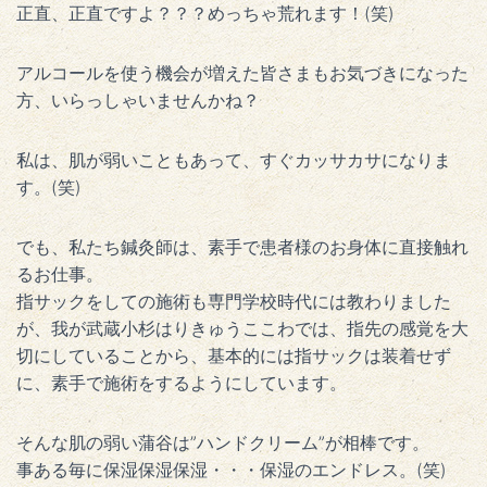
正直、正直ですよ？？？めっちゃ荒れます！(笑)
アルコールを使う機会が増えた皆さまもお気づきになった
方、いらっしゃいませんかね？
私は、肌が弱いこともあって、すぐカッサカサになりま
す。(笑)
でも、私たち鍼灸師は、素手で患者様のお身体に直接触れ
るお仕事。
指サックをしての施術も専門学校時代には教わりました
が、我が武蔵小杉はりきゅうここわでは、指先の感覚を大
切にしていることから、基本的には指サックは装着せず
に、素手で施術をするようにしています。
そんな肌の弱い蒲谷は”ハンドクリーム”が相棒です。
事ある毎に保湿保湿保湿・・・保湿のエンドレス。(笑)