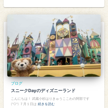
ブログ
スニークDayのディズニーランド
こんにちは！ 武蔵小杉はりきゅうここわの阿部です
(^O^) ７月１日は
続きを読む