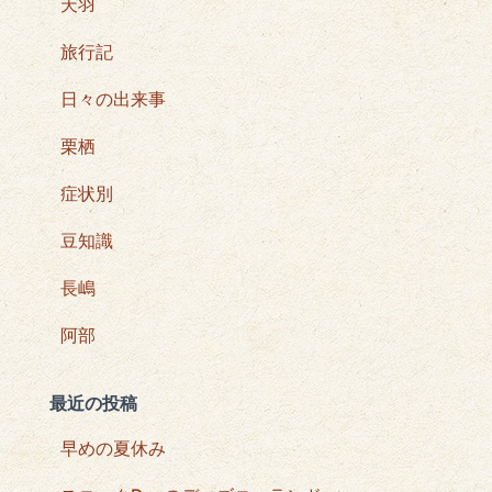
天羽
旅行記
日々の出来事
栗栖
症状別
豆知識
長嶋
阿部
最近の投稿
早めの夏休み