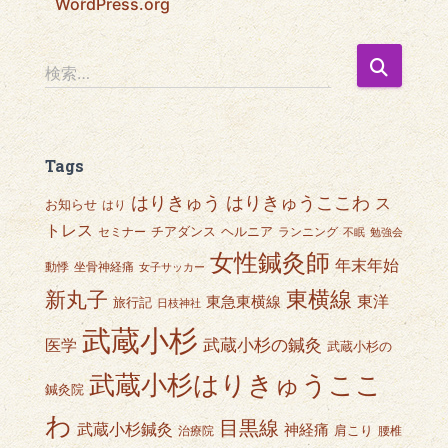
WordPress.org
検
検索…
索
:
Tags
はりきゅうここわ
はりきゅう
ス
お知らせ
はり
トレス
チアダンス
ヘルニア
セミナー
ランニング
不眠
勉強会
女性鍼灸師
年末年始
動悸
坐骨神経痛
女子サッカー
東横線
新丸子
東急東横線
東洋
旅行記
日枝神社
武蔵小杉
武蔵小杉の鍼灸
医学
武蔵小杉の
武蔵小杉はりきゅうここ
鍼灸院
わ
目黒線
武蔵小杉鍼灸
神経痛
肩こり
治療院
腰椎