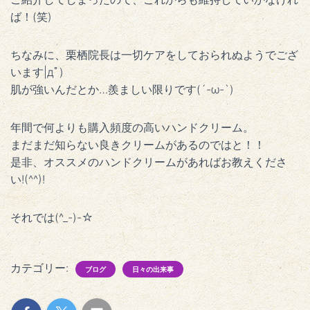
ば！(笑)
ちなみに、栗栖院長は一切ケアをしておられぬようでござ
います|дﾟ)
肌が強いんだとか…羨ましい限りです(´-ω-`)
年間で何よりも購入頻度の高いハンドクリーム。
まだまだ知らない良きクリームがあるのではと！！
是非、オススメのハンドクリームがあればお教えくださ
い!(^^)!
それでは(^_-)-☆
カテゴリー:
ブログ
日々の出来事