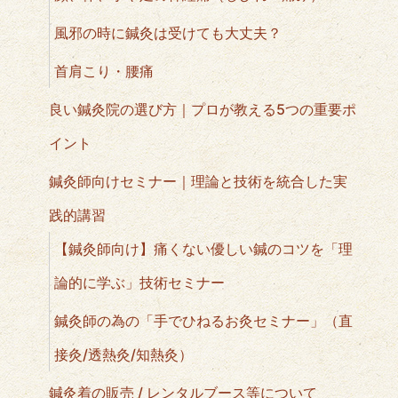
風邪の時に鍼灸は受けても大丈夫？
首肩こり・腰痛
良い鍼灸院の選び方｜プロが教える5つの重要ポ
イント
鍼灸師向けセミナー｜理論と技術を統合した実
践的講習
【鍼灸師向け】痛くない優しい鍼のコツを「理
論的に学ぶ」技術セミナー
鍼灸師の為の「手でひねるお灸セミナー」（直
接灸/透熱灸/知熱灸）
鍼灸着の販売 / レンタルブース等について