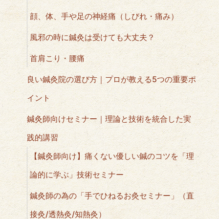
顔、体、手や足の神経痛（しびれ・痛み）
風邪の時に鍼灸は受けても大丈夫？
首肩こり・腰痛
良い鍼灸院の選び方｜プロが教える5つの重要ポ
イント
鍼灸師向けセミナー｜理論と技術を統合した実
践的講習
【鍼灸師向け】痛くない優しい鍼のコツを「理
論的に学ぶ」技術セミナー
鍼灸師の為の「手でひねるお灸セミナー」（直
接灸/透熱灸/知熱灸）