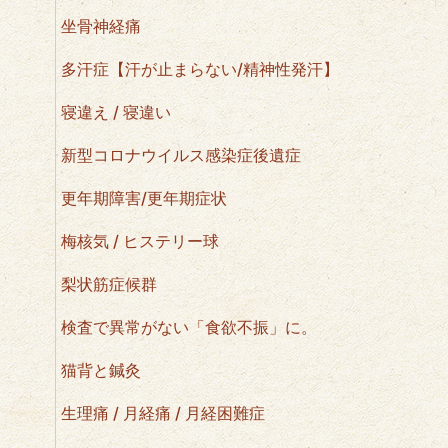
坐骨神経痛
多汗症【汗が止まらない/精神性発汗】
寝違え / 寝違い
新型コロナウイルス感染症後遺症
更年期障害/更年期症状
梅核気 / ヒステリー球
梨状筋症候群
検査で異常がない「食欲不振」に。
猫背と鍼灸
生理痛 / 月経痛 / 月経困難症