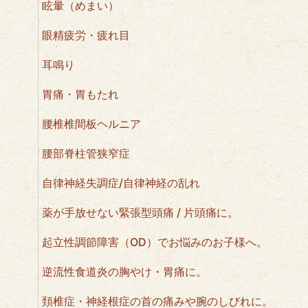
眩暈（めまい）
眼精疲労・疲れ目
耳鳴り
胃痛・胃もたれ
腰椎椎間板ヘルニア
腰部脊柱管狭窄症
自律神経失調症/自律神経の乱れ
薬が手放せない緊張型頭痛 / 片頭痛に。
起立性調節障害（OD）でお悩みのお子様へ。
逆流性食道炎の胸やけ・胃痛に。
頚椎症・神経根症の首の痛みや腕のしびれに。