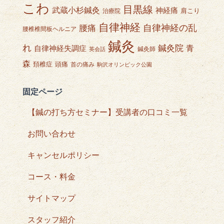
こわ
目黒線
武蔵小杉鍼灸
神経痛
肩こり
治療院
自律神経
自律神経の乱
腰痛
腰椎椎間板ヘルニア
鍼灸
れ
鍼灸院
青
自律神経失調症
鍼灸師
英会話
森
頭痛
頚椎症
首の痛み
駒沢オリンピック公園
固定ページ
【鍼の打ち方セミナー】受講者の口コミ一覧
お問い合わせ
キャンセルポリシー
コース・料金
サイトマップ
スタッフ紹介