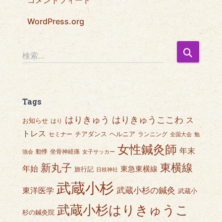
コメントフィード
WordPress.org
検
検索…
索
:
Tags
はりきゅうここわ
はりきゅう
ス
お知らせ
はり
トレス
チアダンス
ヘルニア
セミナー
ランニング
全国大会
勉
女性鍼灸師
年末
動悸
坐骨神経痛
強会
女子サッカー
東横線
新丸子
年始
東急東横線
旅行記
日枝神社
武蔵小杉
武蔵小杉の鍼灸
東洋医学
武蔵小
武蔵小杉はりきゅうこ
杉の鍼灸院