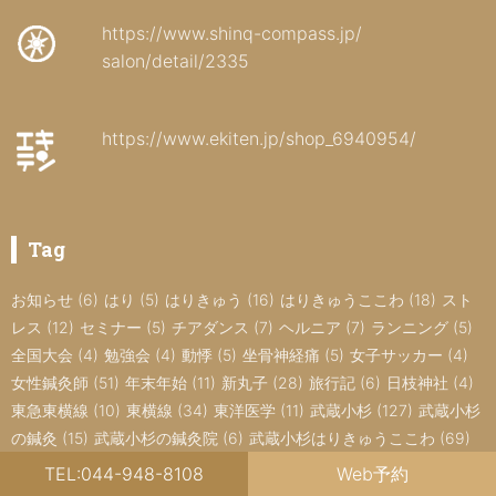
https://www.shinq-compass.jp/
salon/detail/2335
https://www.ekiten.jp/shop_6940954/
Tag
お知らせ
(6)
はり
(5)
はりきゅう
(16)
はりきゅうここわ
(18)
スト
レス
(12)
セミナー
(5)
チアダンス
(7)
ヘルニア
(7)
ランニング
(5)
全国大会
(4)
勉強会
(4)
動悸
(5)
坐骨神経痛
(5)
女子サッカー
(4)
女性鍼灸師
(51)
年末年始
(11)
新丸子
(28)
旅行記
(6)
日枝神社
(4)
東急東横線
(10)
東横線
(34)
東洋医学
(11)
武蔵小杉
(127)
武蔵小杉
の鍼灸
(15)
武蔵小杉の鍼灸院
(6)
武蔵小杉はりきゅうここわ
(69)
武蔵小杉鍼灸
(12)
治療院
(5)
目黒線
(25)
神経痛
(9)
肩こり
(6)
腰
TEL:044-948-8108
Web予約
椎椎間板ヘルニア
(5)
腰痛
(13)
自律神経
(31)
自律神経の乱れ
(16)