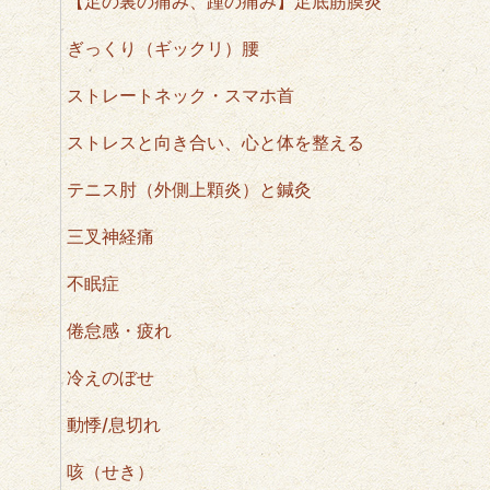
【足の裏の痛み、踵の痛み】足底筋膜炎
ぎっくり（ギックリ）腰
ストレートネック・スマホ首
ストレスと向き合い、心と体を整える
テニス肘（外側上顆炎）と鍼灸
三叉神経痛
不眠症
倦怠感・疲れ
冷えのぼせ
動悸/息切れ
咳（せき）