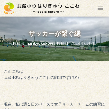
ナ
サッカーが繋ぐ縁
投稿者:
harikyukokowa
投稿日:
2024年6月7日
こんにちは！
武蔵小杉はりきゅうここわの阿部です(^O^)
現在、私は週１日のペースで女子サッカーチームの練習に