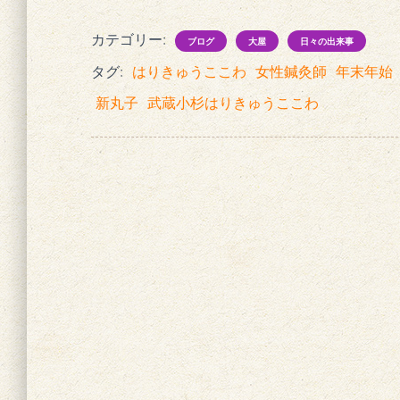
カテゴリー:
ブログ
大屋
日々の出来事
タグ:
はりきゅうここわ
女性鍼灸師
年末年始
新丸子
武蔵小杉はりきゅうここわ