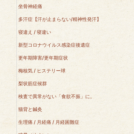
坐骨神経痛
多汗症【汗が止まらない/精神性発汗】
寝違え / 寝違い
新型コロナウイルス感染症後遺症
更年期障害/更年期症状
梅核気 / ヒステリー球
梨状筋症候群
検査で異常がない「食欲不振」に。
猫背と鍼灸
生理痛 / 月経痛 / 月経困難症