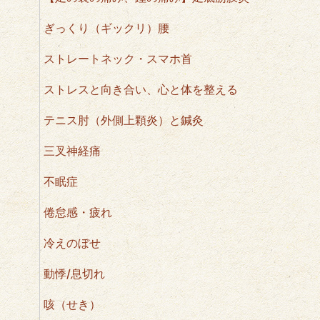
ぎっくり（ギックリ）腰
ストレートネック・スマホ首
ストレスと向き合い、心と体を整える
テニス肘（外側上顆炎）と鍼灸
三叉神経痛
不眠症
倦怠感・疲れ
冷えのぼせ
動悸/息切れ
咳（せき）