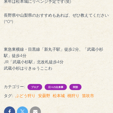
来年は松本城にリベンジ予定です(笑)
長野県や山梨県のおすすめもあれば、ぜひ教えてください
(^O^)
東急東横線・目黒線「新丸子駅」徒歩2分、「武蔵小杉
駅」徒歩4分
JR「武蔵小杉駅」北改札徒歩4分
武蔵小杉はりきゅうここわ
カテゴリー:
ブログ
日々の出来事
阿部
タグ:
ぶどう狩り
安曇野
松本城
桃狩り
笛吹市