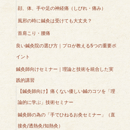
顔、体、手や足の神経痛（しびれ・痛み）
風邪の時に鍼灸は受けても大丈夫？
首肩こり・腰痛
良い鍼灸院の選び方｜プロが教える5つの重要ポ
イント
鍼灸師向けセミナー｜理論と技術を統合した実
践的講習
【鍼灸師向け】痛くない優しい鍼のコツを「理
論的に学ぶ」技術セミナー
鍼灸師の為の「手でひねるお灸セミナー」（直
接灸/透熱灸/知熱灸）