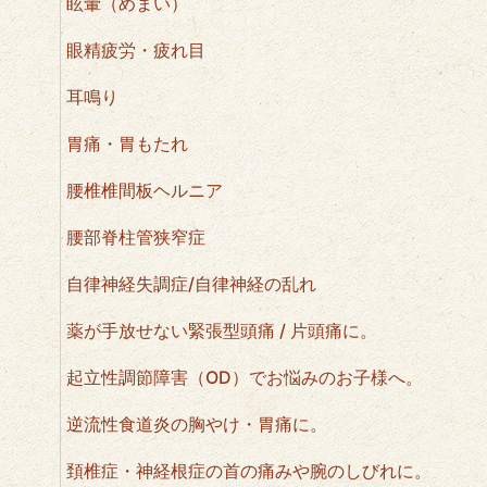
眩暈（めまい）
眼精疲労・疲れ目
耳鳴り
胃痛・胃もたれ
腰椎椎間板ヘルニア
腰部脊柱管狭窄症
自律神経失調症/自律神経の乱れ
薬が手放せない緊張型頭痛 / 片頭痛に。
起立性調節障害（OD）でお悩みのお子様へ。
逆流性食道炎の胸やけ・胃痛に。
頚椎症・神経根症の首の痛みや腕のしびれに。