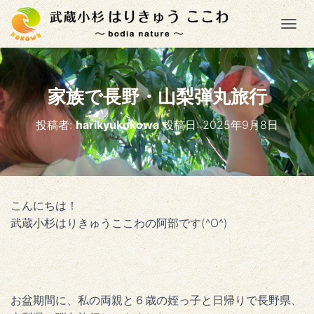
ナ
家族で長野・山梨弾丸旅行
投稿者:
harikyukokowa
投稿日:
2025年9月8日
こんにちは！
武蔵小杉はりきゅうここわの阿部です(^O^)
お盆期間に、私の両親と６歳の姪っ子と日帰りで長野県、