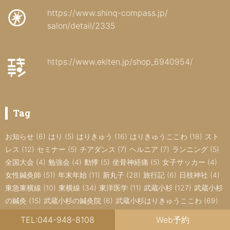
https://www.shinq-compass.jp/
salon/detail/2335
https://www.ekiten.jp/shop_6940954/
Tag
お知らせ
(6)
はり
(5)
はりきゅう
(16)
はりきゅうここわ
(18)
スト
レス
(12)
セミナー
(5)
チアダンス
(7)
ヘルニア
(7)
ランニング
(5)
全国大会
(4)
勉強会
(4)
動悸
(5)
坐骨神経痛
(5)
女子サッカー
(4)
女性鍼灸師
(51)
年末年始
(11)
新丸子
(28)
旅行記
(6)
日枝神社
(4)
東急東横線
(10)
東横線
(34)
東洋医学
(11)
武蔵小杉
(127)
武蔵小杉
の鍼灸
(15)
武蔵小杉の鍼灸院
(6)
武蔵小杉はりきゅうここわ
(69)
武蔵小杉鍼灸
(12)
治療院
(5)
目黒線
(25)
神経痛
(9)
肩こり
(6)
腰
TEL:044-948-8108
Web予約
椎椎間板ヘルニア
(5)
腰痛
(13)
自律神経
(31)
自律神経の乱れ
(16)