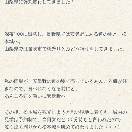
山梨県に弾丸旅行してきました！
深夜1:00に出発し、長野県では安曇野にある道の駅と、松
本城へ。
山梨県では笛吹市で桃狩りとぶどう狩りをしてきました。
私の両親が、安曇野の道の駅で売っているあんころ餅が好
きなので、食べれなくなる前にと、
あんころ餅を買いに安曇野へ！
その後、松本城を観光しようと思い現地に着くも、城内の
見学は予約制で、当日券だと100分待ちと言われたので、
泣く泣く周りから松本城を眺めて終わりました（＞＜）