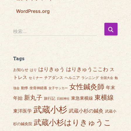
WordPress.org
検
検索…
索
:
Tags
はりきゅうここわ
はりきゅう
ス
お知らせ
はり
トレス
チアダンス
ヘルニア
セミナー
ランニング
全国大会
勉
女性鍼灸師
年末
動悸
坐骨神経痛
強会
女子サッカー
東横線
新丸子
年始
東急東横線
旅行記
日枝神社
武蔵小杉
武蔵小杉の鍼灸
東洋医学
武蔵小
武蔵小杉はりきゅうこ
杉の鍼灸院