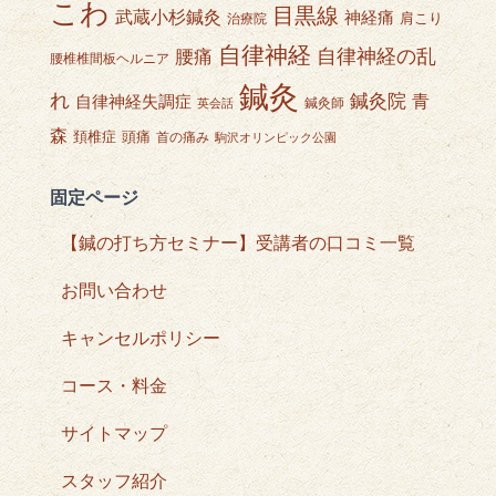
こわ
目黒線
武蔵小杉鍼灸
神経痛
肩こり
治療院
自律神経
自律神経の乱
腰痛
腰椎椎間板ヘルニア
鍼灸
れ
鍼灸院
青
自律神経失調症
鍼灸師
英会話
森
頭痛
頚椎症
首の痛み
駒沢オリンピック公園
固定ページ
【鍼の打ち方セミナー】受講者の口コミ一覧
お問い合わせ
キャンセルポリシー
コース・料金
サイトマップ
スタッフ紹介