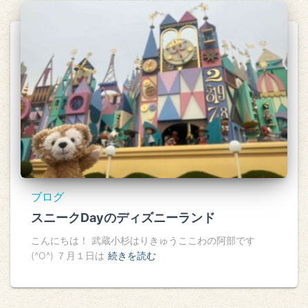
ブログ
スニークDayのディズニーランド
こんにちは！ 武蔵小杉はりきゅうここわの阿部です
(^O^) ７月１日は
続きを読む