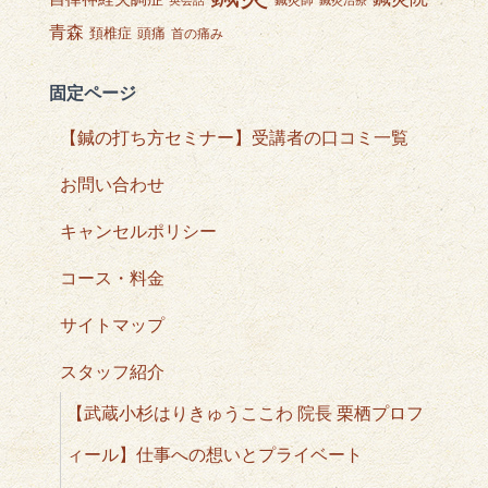
英会話
鍼灸治療
青森
頭痛
頚椎症
首の痛み
固定ページ
【鍼の打ち方セミナー】受講者の口コミ一覧
お問い合わせ
キャンセルポリシー
コース・料金
サイトマップ
スタッフ紹介
【武蔵小杉はりきゅうここわ 院長 栗栖プロフ
ィール】仕事への想いとプライベート