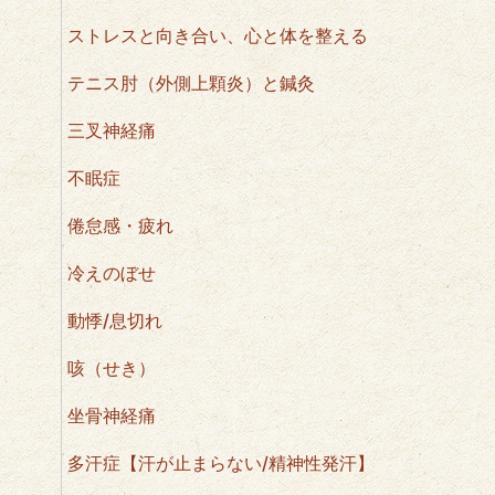
ストレスと向き合い、心と体を整える
テニス肘（外側上顆炎）と鍼灸
三叉神経痛
不眠症
倦怠感・疲れ
冷えのぼせ
動悸/息切れ
咳（せき）
坐骨神経痛
多汗症【汗が止まらない/精神性発汗】