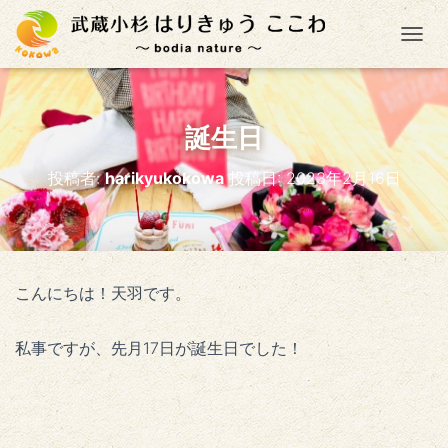
ナ
誕生日
投稿者:
harikyukokowa
投稿日:
2023年2月16日
こんにちは！天羽です。
私事ですが、先月17日が誕生日でした！