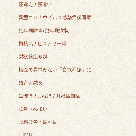
寝違え / 寝違い
新型コロナウイルス感染症後遺症
更年期障害/更年期症状
梅核気 / ヒステリー球
梨状筋症候群
検査で異常がない「食欲不振」に。
猫背と鍼灸
生理痛 / 月経痛 / 月経困難症
眩暈（めまい）
眼精疲労・疲れ目
耳鳴り