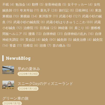
不眠
(4)
勉強会
(4)
動悸
(5)
坐骨神経痛
(5)
女子サッカー
(4)
女性
鍼灸師
(51)
年末年始
(11)
新丸子
(28)
旅行記
(6)
日枝神社
(4)
東急
東横線
(10)
東横線
(34)
東洋医学
(11)
武蔵小杉
(127)
武蔵小杉の鍼
灸
(15)
武蔵小杉の鍼灸院
(6)
武蔵小杉はりきゅうここわ
(69)
武蔵
小杉鍼灸
(12)
治療院
(5)
目黒線
(25)
神経痛
(9)
肩こり
(6)
腰椎椎
間板ヘルニア
(5)
腰痛
(13)
自律神経
(31)
自律神経の乱れ
(16)
自律
神経失調症
(9)
英会話
(4)
鍼灸
(90)
鍼灸師
(5)
鍼灸治療
(4)
鍼灸院
(14)
青森
(11)
頚椎症
(6)
頭痛
(7)
首の痛み
(5)
News&Blog
早めの夏休み
2026年7月28日
スニークDayのディズニーランド
2026年7月13日
グリーン車の旅
2026年7月7日