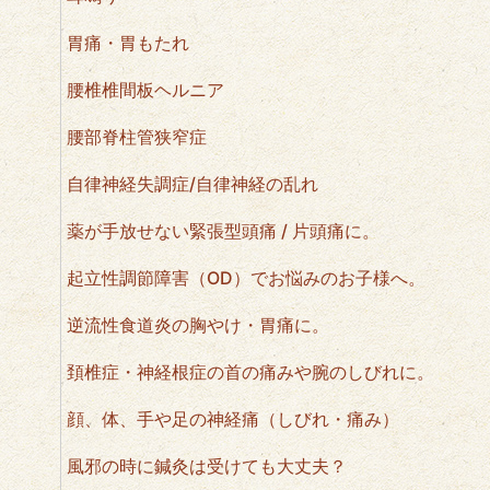
胃痛・胃もたれ
腰椎椎間板ヘルニア
腰部脊柱管狭窄症
自律神経失調症/自律神経の乱れ
薬が手放せない緊張型頭痛 / 片頭痛に。
起立性調節障害（OD）でお悩みのお子様へ。
逆流性食道炎の胸やけ・胃痛に。
頚椎症・神経根症の首の痛みや腕のしびれに。
顔、体、手や足の神経痛（しびれ・痛み）
風邪の時に鍼灸は受けても大丈夫？