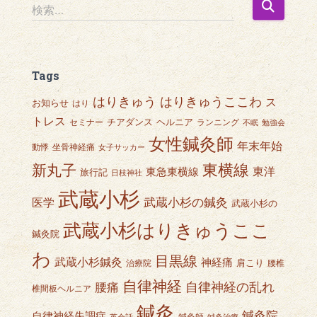
検
検索…
索
:
Tags
はりきゅうここわ
はりきゅう
ス
お知らせ
はり
トレス
チアダンス
ヘルニア
セミナー
ランニング
不眠
勉強会
女性鍼灸師
年末年始
動悸
坐骨神経痛
女子サッカー
東横線
新丸子
東急東横線
東洋
旅行記
日枝神社
武蔵小杉
武蔵小杉の鍼灸
医学
武蔵小杉の
武蔵小杉はりきゅうここ
鍼灸院
わ
目黒線
武蔵小杉鍼灸
神経痛
肩こり
治療院
腰椎
自律神経
自律神経の乱れ
腰痛
椎間板ヘルニア
鍼灸
鍼灸院
自律神経失調症
鍼灸師