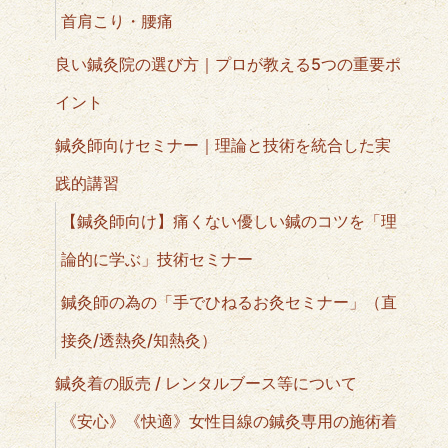
首肩こり・腰痛
良い鍼灸院の選び方｜プロが教える5つの重要ポ
イント
鍼灸師向けセミナー｜理論と技術を統合した実
践的講習
【鍼灸師向け】痛くない優しい鍼のコツを「理
論的に学ぶ」技術セミナー
鍼灸師の為の「手でひねるお灸セミナー」（直
接灸/透熱灸/知熱灸）
鍼灸着の販売 / レンタルブース等について
《安心》《快適》女性目線の鍼灸専用の施術着