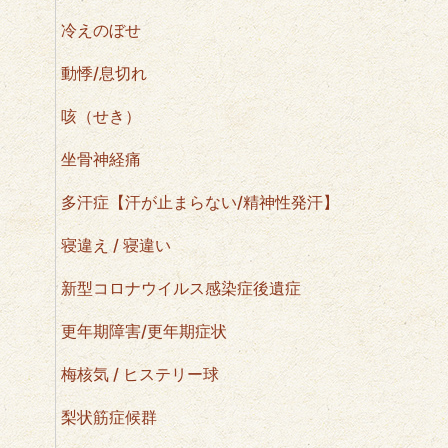
冷えのぼせ
動悸/息切れ
咳（せき）
坐骨神経痛
多汗症【汗が止まらない/精神性発汗】
寝違え / 寝違い
新型コロナウイルス感染症後遺症
更年期障害/更年期症状
梅核気 / ヒステリー球
梨状筋症候群