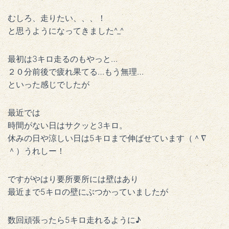
むしろ、走りたい、、、！
と思うようになってきました^_^
最初は3キロ走るのもやっと…
２０分前後で疲れ果てる…もう無理…
といった感じでしたが
最近では
時間がない日はサクッと3キロ。
休みの日や涼しい日は5キロまで伸ばせています（＾∇
＾）うれしー！
ですがやはり要所要所には壁はあり
最近まで5キロの壁にぶつかっていましたが
数回頑張ったら5キロ走れるように♪