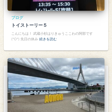
ブログ
トイストーリー５
こんにちは！ 武蔵小杉はりきゅうここわの阿部です
(^O^) 先日の休み
続きを読む