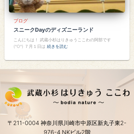
ブログ
スニークDayのディズニーランド
こんにちは！ 武蔵小杉はりきゅうここわの阿部です
(^O^) ７月１日は
続きを読む
〒211-0004 神奈川県川崎市中原区新丸子東2-
976-4 NKビル2階