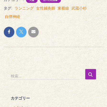
大屋
日々の出来事
タグ:
ランニング
女性鍼灸師
東横線
武蔵小杉
自律神経
検
検索…
索
:
カテゴリー