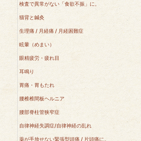
検査で異常がない「食欲不振」に。
猫背と鍼灸
生理痛 / 月経痛 / 月経困難症
眩暈（めまい）
眼精疲労・疲れ目
耳鳴り
胃痛・胃もたれ
腰椎椎間板ヘルニア
腰部脊柱管狭窄症
自律神経失調症/自律神経の乱れ
薬が手放せない緊張型頭痛 / 片頭痛に。