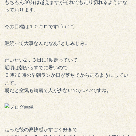
もちろん30分は越えますがそれでも走り切れるようにな
っております。
今の目標は１０キロです(´ω｀*)
継続って大事なんだなあ?としみじみ…
だいたい2．３日に1度走っていて
近頃は朝からすでに暑いので
５時?６時の早朝ランか日が落ちてから走るようにしてい
ます。
朝だと空気も綺麗で人が少ないのがいいですね。
走った後の爽快感がすごく好きで