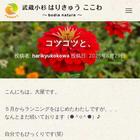
ナ
コツコツと、
投稿者:
harikyukokowa
投稿日:
2025年6月29日
こんにちは。大屋です。
５月からランニングをはじめたわたしですが、、、
なんとまだ続いております（●＾o＾●）♪
自分でもびっくりです(笑)