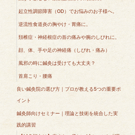
起立性調節障害（OD）でお悩みのお子様へ。
逆流性食道炎の胸やけ・胃痛に。
頚椎症・神経根症の首の痛みや腕のしびれに。
顔、体、手や足の神経痛（しびれ・痛み）
風邪の時に鍼灸は受けても大丈夫？
首肩こり・腰痛
良い鍼灸院の選び方｜プロが教える5つの重要ポ
イント
鍼灸師向けセミナー｜理論と技術を統合した実
践的講習