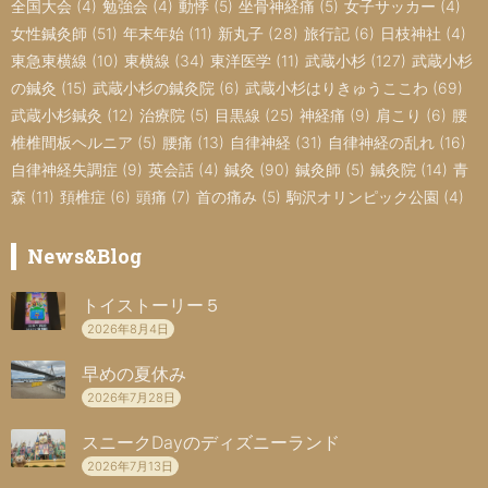
全国大会
(4)
勉強会
(4)
動悸
(5)
坐骨神経痛
(5)
女子サッカー
(4)
女性鍼灸師
(51)
年末年始
(11)
新丸子
(28)
旅行記
(6)
日枝神社
(4)
東急東横線
(10)
東横線
(34)
東洋医学
(11)
武蔵小杉
(127)
武蔵小杉
の鍼灸
(15)
武蔵小杉の鍼灸院
(6)
武蔵小杉はりきゅうここわ
(69)
武蔵小杉鍼灸
(12)
治療院
(5)
目黒線
(25)
神経痛
(9)
肩こり
(6)
腰
椎椎間板ヘルニア
(5)
腰痛
(13)
自律神経
(31)
自律神経の乱れ
(16)
自律神経失調症
(9)
英会話
(4)
鍼灸
(90)
鍼灸師
(5)
鍼灸院
(14)
青
森
(11)
頚椎症
(6)
頭痛
(7)
首の痛み
(5)
駒沢オリンピック公園
(4)
News&Blog
トイストーリー５
2026年8月4日
早めの夏休み
2026年7月28日
スニークDayのディズニーランド
2026年7月13日