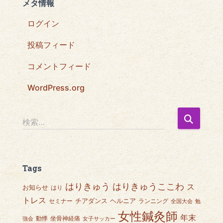
メタ情報
ログイン
投稿フィード
コメントフィード
WordPress.org
検
検索…
索
:
Tags
はりきゅうここわ
はりきゅう
ス
お知らせ
はり
トレス
チアダンス
ヘルニア
セミナー
ランニング
全国大会
勉
女性鍼灸師
年末
動悸
坐骨神経痛
強会
女子サッカー