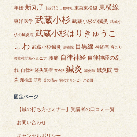
東横線
新丸子
年始
東急東横線
旅行記
日枝神社
武蔵小杉
武蔵小杉の鍼灸
東洋医学
武蔵小
武蔵小杉はりきゅうこ
杉の鍼灸院
こわ
目黒線
武蔵小杉鍼灸
神経痛
肩こり
治療院
自律神経
自律神経の乱
腰痛
腰椎椎間板ヘルニア
鍼灸
れ
鍼灸院
青
自律神経失調症
鍼灸師
英会話
森
頭痛
頚椎症
首の痛み
駒沢オリンピック公園
固定ページ
【鍼の打ち方セミナー】受講者の口コミ一覧
お問い合わせ
キャンセルポリシー