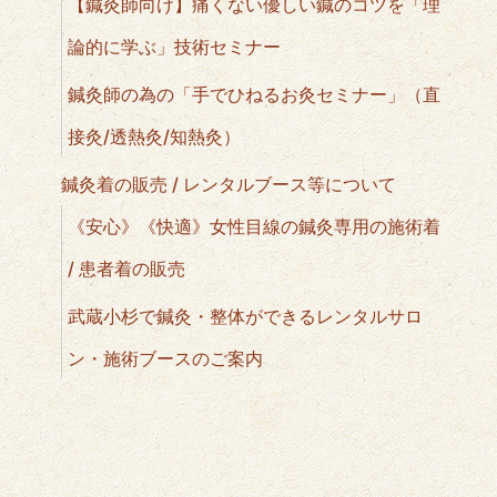
【鍼灸師向け】痛くない優しい鍼のコツを「理
論的に学ぶ」技術セミナー
鍼灸師の為の「手でひねるお灸セミナー」（直
接灸/透熱灸/知熱灸）
鍼灸着の販売 / レンタルブース等について
《安心》《快適》女性目線の鍼灸専用の施術着
/ 患者着の販売
武蔵小杉で鍼灸・整体ができるレンタルサロ
ン・施術ブースのご案内