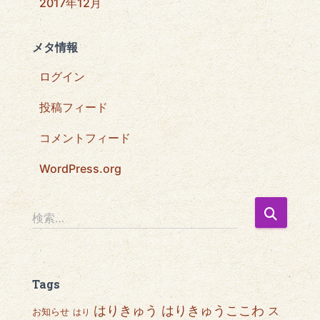
2017年12月
メタ情報
ログイン
投稿フィード
コメントフィード
WordPress.org
検
検索…
索
:
Tags
はりきゅうここわ
はりきゅう
ス
お知らせ
はり