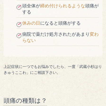
頭全体が
締め付けられるような
頭痛が
する
休みの日
になると頭痛がする
病院で薬だけ処方されたがあまり
変わ
らない
上記症状に一つでもお悩みでしたら、一度「武蔵小杉はり
きゅうここわ」にご相談下さい。
頭痛の種類は？