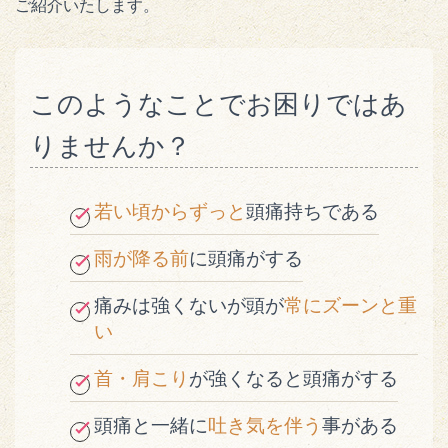
ご紹介いたします。
このようなことでお困りではあ
りませんか？
若い頃からずっと
頭痛持ちである
雨が降る前
に頭痛がする
痛みは強くないが頭が
常にズーンと重
い
首・肩こり
が強くなると頭痛がする
頭痛と一緒に
吐き気を伴う
事がある