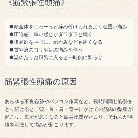
《筋緊張性頭痛》
●頭全体をじわーっと締め付けられるような重い痛み
●圧迫感、重い感じがダラダラと続く
●後頭部を中心にこめかみなども痛くなる
●首や肩のコリや目の痛みを伴う
●温めたりお風呂に入ると一時的に和らぐ
筋緊張性頭痛の原因
あらゆる不良姿勢やパソコン作業など、長時間同じ姿勢を
とり続けると、頭・首・肩・背中にかけての筋肉の緊張が
起こり、血流が悪くなると疲労物質がたまり、それらが神
経を刺激して痛みが起こります。