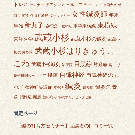
トレス
チアダンス
ヘルニア
セミナー
ランニング
全国大会
勉
女性鍼灸師
年末
動悸
坐骨神経痛
強会
女子サッカー
東横線
新丸子
年始
東急東横線
旅行記
日枝神社
武蔵小杉
武蔵小杉の鍼灸
東洋医学
武蔵小
武蔵小杉はりきゅうこ
杉の鍼灸院
こわ
目黒線
武蔵小杉鍼灸
神経痛
肩こり
治療院
自律神経
自律神経の乱
腰痛
腰椎椎間板ヘルニア
鍼灸
れ
鍼灸院
青
自律神経失調症
鍼灸師
英会話
森
頭痛
頚椎症
首の痛み
駒沢オリンピック公園
固定ページ
【鍼の打ち方セミナー】受講者の口コミ一覧