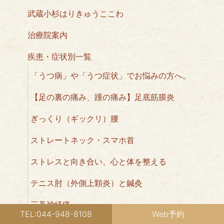
武蔵小杉はりきゅうここわ
治療院案内
疾患・症状別一覧
「うつ病」や「うつ症状」でお悩みの方へ。
【足の裏の痛み、踵の痛み】足底筋膜炎
ぎっくり（ギックリ）腰
ストレートネック・スマホ首
ストレスと向き合い、心と体を整える
テニス肘（外側上顆炎）と鍼灸
三叉神経痛
TEL:044-948-8108
Web予約