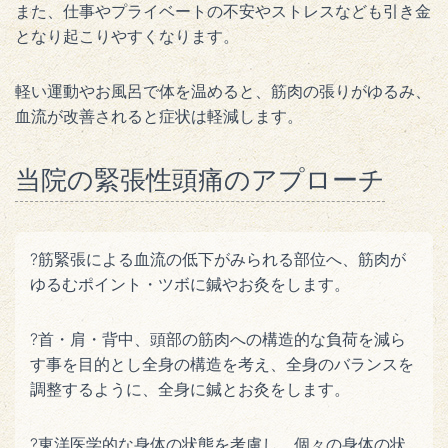
また、仕事やプライベートの不安やストレスなども引き金
となり起こりやすくなります。
軽い運動やお風呂で体を温めると、筋肉の張りがゆるみ、
血流が改善されると症状は軽減します。
当院の緊張性頭痛のアプローチ
?筋緊張による血流の低下がみられる部位へ、筋肉が
ゆるむポイント・ツボに鍼やお灸をします。
?首・肩・背中、頭部の筋肉への構造的な負荷を減ら
す事を目的とし全身の構造を考え、全身のバランスを
調整するように、全身に鍼とお灸をします。
?東洋医学的な身体の状態を考慮し、個々の身体の状