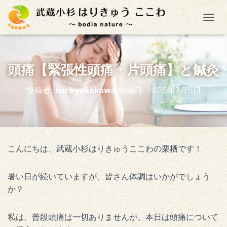
ナ
頭痛【緊張性頭痛・片頭痛】と鍼灸
投稿者:
harikyukokowa
投稿日:
2025年7月9日
こんにちは、武蔵小杉はりきゅうここわの栗栖です！
暑い日が続いていますが、皆さん体調はいかがでしょう
か？
私は、普段頭痛は一切ありませんが、本日は頭痛について