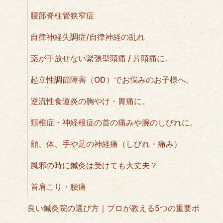
腰部脊柱管狭窄症
自律神経失調症/自律神経の乱れ
薬が手放せない緊張型頭痛 / 片頭痛に。
起立性調節障害（OD）でお悩みのお子様へ。
逆流性食道炎の胸やけ・胃痛に。
頚椎症・神経根症の首の痛みや腕のしびれに。
顔、体、手や足の神経痛（しびれ・痛み）
風邪の時に鍼灸は受けても大丈夫？
首肩こり・腰痛
良い鍼灸院の選び方｜プロが教える5つの重要ポ