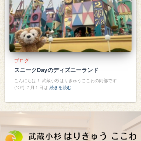
ブログ
スニークDayのディズニーランド
こんにちは！ 武蔵小杉はりきゅうここわの阿部です
(^O^) ７月１日は
続きを読む