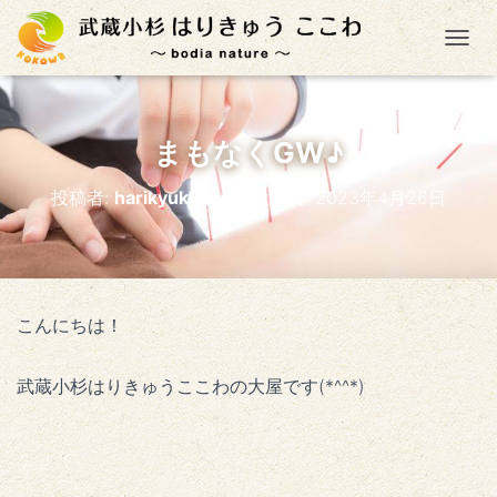
ナ
まもなくGW♪
投稿者:
harikyukokowa
投稿日:
2023年4月26日
こんにちは！
武蔵小杉はりきゅうここわの大屋です(*^^*)