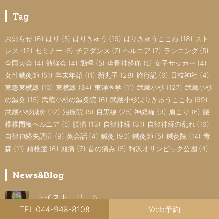
Tag
お知らせ
(6)
はり
(5)
はりきゅう
(16)
はりきゅうここわ
(18)
スト
レス
(12)
セミナー
(5)
チアダンス
(7)
ヘルニア
(7)
ランニング
(5)
全国大会
(4)
勉強会
(4)
動悸
(5)
坐骨神経痛
(5)
女子サッカー
(4)
女性鍼灸師
(51)
年末年始
(11)
新丸子
(28)
旅行記
(6)
日枝神社
(4)
東急東横線
(10)
東横線
(34)
東洋医学
(11)
武蔵小杉
(127)
武蔵小杉
の鍼灸
(15)
武蔵小杉の鍼灸院
(6)
武蔵小杉はりきゅうここわ
(69)
武蔵小杉鍼灸
(12)
治療院
(5)
目黒線
(25)
神経痛
(9)
肩こり
(6)
腰
椎椎間板ヘルニア
(5)
腰痛
(13)
自律神経
(31)
自律神経の乱れ
(16)
自律神経失調症
(9)
英会話
(4)
鍼灸
(90)
鍼灸師
(5)
鍼灸院
(14)
青
森
(11)
頚椎症
(6)
頭痛
(7)
首の痛み
(5)
駒沢オリンピック公園
(4)
News&Blog
トイストーリー５
2026年8月4日
TEL:044-948-8108
Web予約