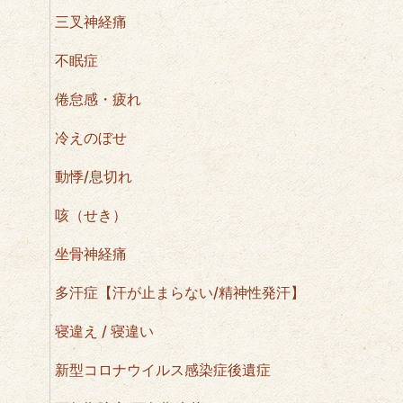
三叉神経痛
不眠症
倦怠感・疲れ
冷えのぼせ
動悸/息切れ
咳（せき）
坐骨神経痛
多汗症【汗が止まらない/精神性発汗】
寝違え / 寝違い
新型コロナウイルス感染症後遺症