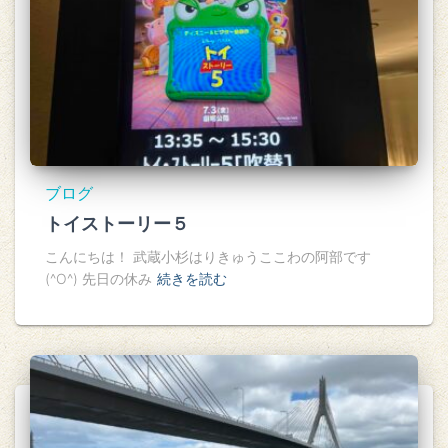
ブログ
トイストーリー５
こんにちは！ 武蔵小杉はりきゅうここわの阿部です
(^O^) 先日の休み
続きを読む