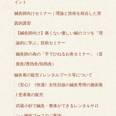
イント
鍼灸師向けセミナー｜理論と技術を統合した実
践的講習
【鍼灸師向け】痛くない優しい鍼のコツを「理
論的に学ぶ」技術セミナー
鍼灸師の為の「手でひねるお灸セミナー」（直
接灸/透熱灸/知熱灸）
鍼灸着の販売 / レンタルブース等について
《安心》《快適》女性目線の鍼灸専用の施術着
/ 患者着の販売
武蔵小杉で鍼灸・整体ができるレンタルサロ
ン・施術ブースのご案内