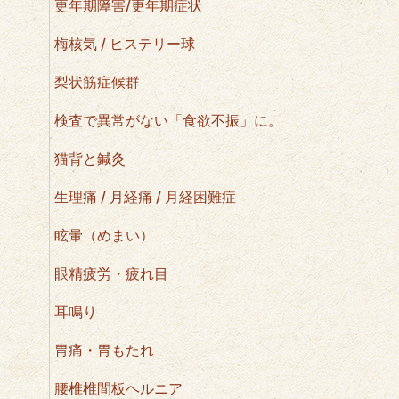
更年期障害/更年期症状
梅核気 / ヒステリー球
梨状筋症候群
検査で異常がない「食欲不振」に。
猫背と鍼灸
生理痛 / 月経痛 / 月経困難症
眩暈（めまい）
眼精疲労・疲れ目
耳鳴り
胃痛・胃もたれ
腰椎椎間板ヘルニア