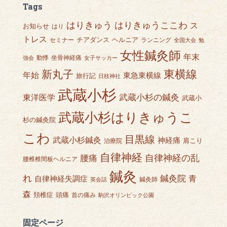
Tags
はりきゅうここわ
はりきゅう
ス
お知らせ
はり
トレス
チアダンス
ヘルニア
セミナー
ランニング
全国大会
勉
女性鍼灸師
年末
動悸
坐骨神経痛
強会
女子サッカー
東横線
新丸子
年始
東急東横線
旅行記
日枝神社
武蔵小杉
武蔵小杉の鍼灸
東洋医学
武蔵小
武蔵小杉はりきゅうこ
杉の鍼灸院
こわ
目黒線
武蔵小杉鍼灸
神経痛
肩こり
治療院
自律神経
自律神経の乱
腰痛
腰椎椎間板ヘルニア
鍼灸
れ
鍼灸院
青
自律神経失調症
鍼灸師
英会話
森
頭痛
頚椎症
首の痛み
駒沢オリンピック公園
固定ページ